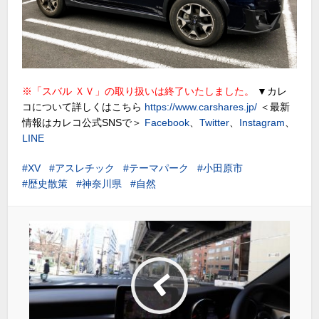
※「スバル ＸＶ」の取り扱いは終了いたしました。
▼カレ
コについて詳しくはこちら
https://www.carshares.jp/
＜最新
情報はカレコ公式SNSで＞
Facebook
、
Twitter
、
Instagram
、
LINE
XV
アスレチック
テーマパーク
小田原市
歴史散策
神奈川県
自然