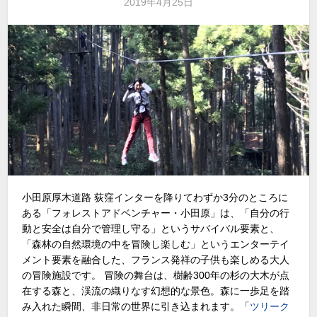
2019年4月25日
小田原厚木道路 荻窪インターを降りてわずか3分のところに
ある「フォレストアドベンチャー・小田原」は、「自分の行
動と安全は自分で管理し守る」というサバイバル要素と、
「森林の自然環境の中を冒険し楽しむ」というエンターテイ
メント要素を融合した、フランス発祥の子供も楽しめる大人
の冒険施設です。 冒険の舞台は、樹齢300年の杉の大木が点
在する森と、渓流の織りなす幻想的な景色。森に一歩足を踏
み入れた瞬間、非日常の世界に引き込まれます。「
ツリーク