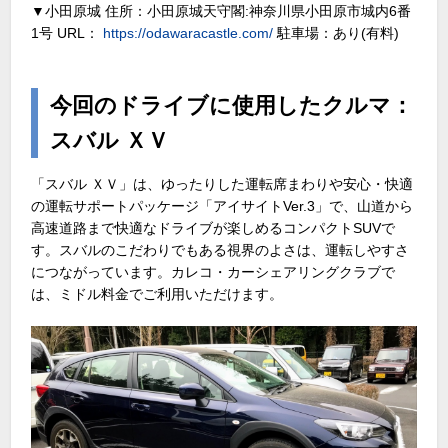
▼小田原城 住所：小田原城天守閣:神奈川県小田原市城内6番
1号 URL：
https://odawaracastle.com/
駐車場：あり(有料)
今回のドライブに使用したクルマ：
スバル ＸＶ
「スバル ＸＶ」は、ゆったりした運転席まわりや安心・快適
の運転サポートパッケージ「アイサイトVer.3」で、山道から
高速道路まで快適なドライブが楽しめるコンパクトSUVで
す。スバルのこだわりでもある視界のよさは、運転しやすさ
につながっています。カレコ・カーシェアリングクラブで
は、ミドル料金でご利用いただけます。