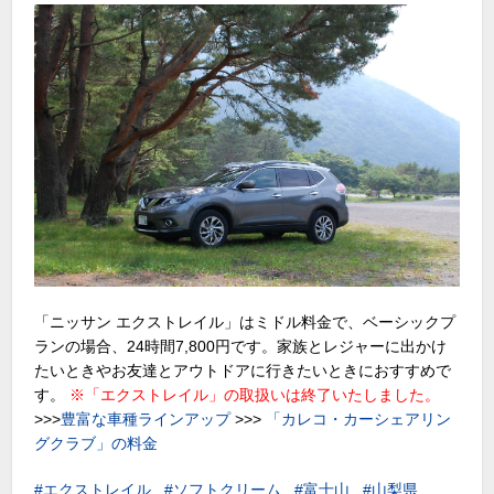
「ニッサン エクストレイル」はミドル料金で、ベーシックプ
ランの場合、24時間7,800円です。家族とレジャーに出かけ
たいときやお友達とアウトドアに行きたいときにおすすめで
す。
※「エクストレイル」の取扱いは終了いたしました。
>>>
豊富な車種ラインアップ
>>>
「カレコ・カーシェアリン
グクラブ」の料金
エクストレイル
ソフトクリーム
富士山
山梨県