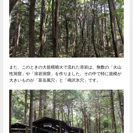
また、このときの大規模噴火で流れた溶岩は、無数の「火山
性洞窟」や「溶岩洞窟」を作りました。その中で特に規模が
大きいものが「富岳風穴」と「鳴沢氷穴」です。