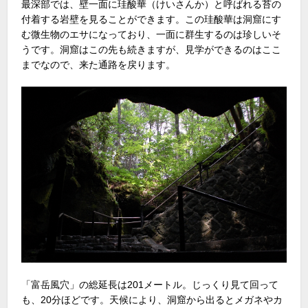
最深部では、壁一面に珪酸華（けいさんか）と呼ばれる苔の
付着する岩壁を見ることができます。この珪酸華は洞窟にす
む微生物のエサになっており、一面に群生するのは珍しいそ
うです。洞窟はこの先も続きますが、見学ができるのはここ
までなので、来た通路を戻ります。
「富岳風穴」の総延長は201メートル。じっくり見て回って
も、20分ほどです。天候により、洞窟から出るとメガネやカ