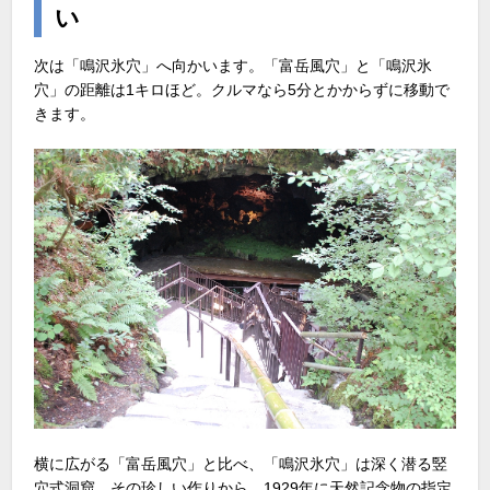
い
次は「鳴沢氷穴」へ向かいます。「富岳風穴」と「鳴沢氷
穴」の距離は1キロほど。クルマなら5分とかからずに移動で
きます。
横に広がる「富岳風穴」と比べ、「鳴沢氷穴」は深く潜る竪
穴式洞窟。その珍しい作りから、1929年に天然記念物の指定