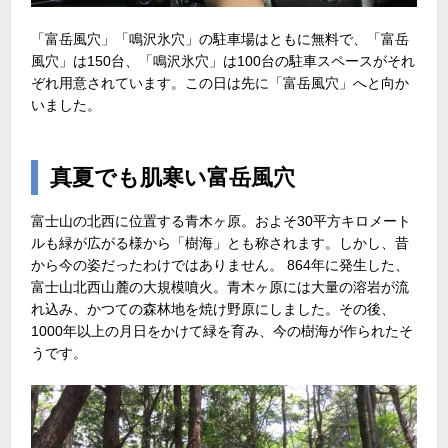
「富岳風穴」「鳴沢氷穴」の駐車場はともに無料で、「富岳
風穴」は150台、「鳴沢氷穴」は100台の駐車スペースがそれ
ぞれ用意されています。この日は先に「富岳風穴」へと向か
いました。
真夏でも肌寒い富岳風穴
富士山の北西に位置する青木ヶ原。およそ30平方キロメート
ルも緑が広がる様から「樹海」とも称されます。しかし、昔
から今の姿だったわけではありません。 864年に発生した、
富士山北西山麓の大規模噴火。青木ヶ原には大量の溶岩が流
れ込み、かつての森林地を焼け野原にしました。その後、
1000年以上の月日をかけて緑を育み、今の樹海が作られたそ
うです。