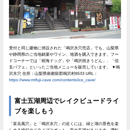
受付と同じ建物に併設された「鳴沢氷穴売店」でも、山梨県
や静岡県のご当地銘菓やワイン、地酒を購入できます。フー
ドコーナーでは「樹海ドッグ」や「鳴沢焼きうどん」、「信
玄パフェ」といったご当地メニューを販売しています。 ▼鳴
沢氷穴 住所：山梨県南都留郡鳴沢村8533 URL：
https://www.mtfuji-cave.com/contents/ice_cave/
富士五湖周辺でレイクビュードライ
ブを楽しもう
「富岳風穴」と「鳴沢氷穴」の近くには、緑と湖の景色を楽
しめる絶好のドライブスポット、富士五湖があります。運転