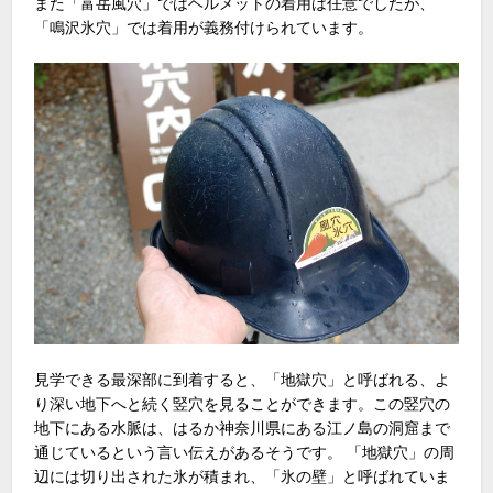
また「富岳風穴」ではヘルメットの着用は任意でしたが、
「鳴沢氷穴」では着用が義務付けられています。
見学できる最深部に到着すると、「地獄穴」と呼ばれる、よ
り深い地下へと続く竪穴を見ることができます。この竪穴の
地下にある水脈は、はるか神奈川県にある江ノ島の洞窟まで
通じているという言い伝えがあるそうです。 「地獄穴」の周
辺には切り出された氷が積まれ、「氷の壁」と呼ばれていま