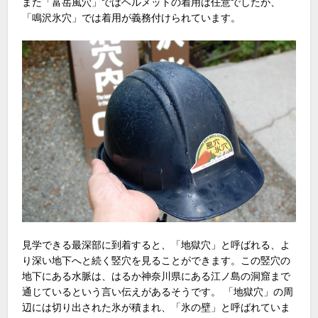
また「富岳風穴」ではヘルメットの着用は任意でしたが、
「鳴沢氷穴」では着用が義務付けられています。
見学できる最深部に到着すると、「地獄穴」と呼ばれる、よ
り深い地下へと続く竪穴を見ることができます。この竪穴の
地下にある水脈は、はるか神奈川県にある江ノ島の洞窟まで
通じているという言い伝えがあるそうです。 「地獄穴」の周
辺には切り出された氷が積まれ、「氷の壁」と呼ばれていま