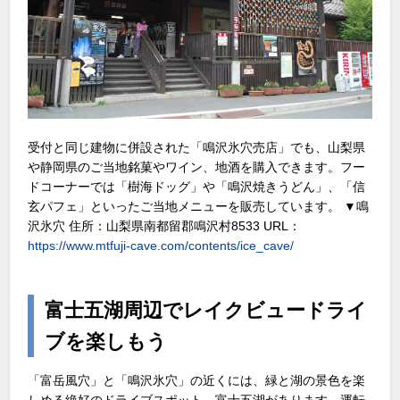
受付と同じ建物に併設された「鳴沢氷穴売店」でも、山梨県
や静岡県のご当地銘菓やワイン、地酒を購入できます。フー
ドコーナーでは「樹海ドッグ」や「鳴沢焼きうどん」、「信
玄パフェ」といったご当地メニューを販売しています。 ▼鳴
沢氷穴 住所：山梨県南都留郡鳴沢村8533 URL：
https://www.mtfuji-cave.com/contents/ice_cave/
富士五湖周辺でレイクビュードライ
ブを楽しもう
「富岳風穴」と「鳴沢氷穴」の近くには、緑と湖の景色を楽
しめる絶好のドライブスポット、富士五湖があります。運転