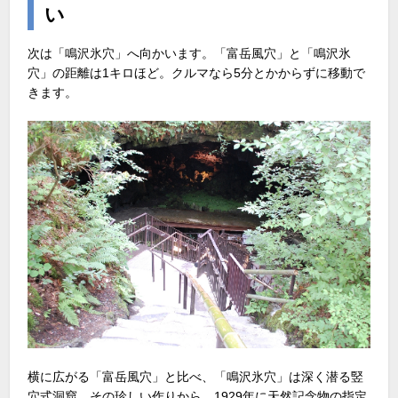
い
次は「鳴沢氷穴」へ向かいます。「富岳風穴」と「鳴沢氷
穴」の距離は1キロほど。クルマなら5分とかからずに移動で
きます。
横に広がる「富岳風穴」と比べ、「鳴沢氷穴」は深く潜る竪
穴式洞窟。その珍しい作りから、1929年に天然記念物の指定