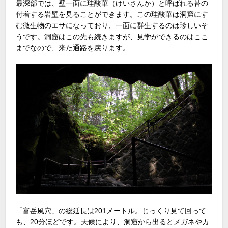
最深部では、壁一面に珪酸華（けいさんか）と呼ばれる苔の
付着する岩壁を見ることができます。この珪酸華は洞窟にす
む微生物のエサになっており、一面に群生するのは珍しいそ
うです。洞窟はこの先も続きますが、見学ができるのはここ
までなので、来た通路を戻ります。
「富岳風穴」の総延長は201メートル。じっくり見て回って
も、20分ほどです。天候により、洞窟から出るとメガネやカ