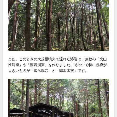
また、このときの大規模噴火で流れた溶岩は、無数の「火山
性洞窟」や「溶岩洞窟」を作りました。その中で特に規模が
大きいものが「富岳風穴」と「鳴沢氷穴」です。