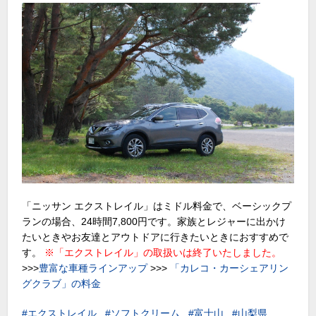
「ニッサン エクストレイル」はミドル料金で、ベーシックプ
ランの場合、24時間7,800円です。家族とレジャーに出かけ
たいときやお友達とアウトドアに行きたいときにおすすめで
す。
※「エクストレイル」の取扱いは終了いたしました。
>>>
豊富な車種ラインアップ
>>>
「カレコ・カーシェアリン
グクラブ」の料金
エクストレイル
ソフトクリーム
富士山
山梨県