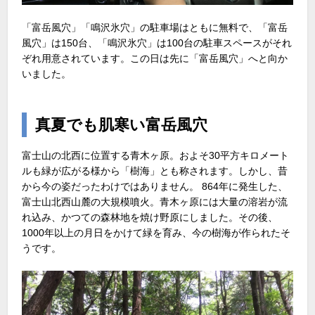
「富岳風穴」「鳴沢氷穴」の駐車場はともに無料で、「富岳
風穴」は150台、「鳴沢氷穴」は100台の駐車スペースがそれ
ぞれ用意されています。この日は先に「富岳風穴」へと向か
いました。
真夏でも肌寒い富岳風穴
富士山の北西に位置する青木ヶ原。およそ30平方キロメート
ルも緑が広がる様から「樹海」とも称されます。しかし、昔
から今の姿だったわけではありません。 864年に発生した、
富士山北西山麓の大規模噴火。青木ヶ原には大量の溶岩が流
れ込み、かつての森林地を焼け野原にしました。その後、
1000年以上の月日をかけて緑を育み、今の樹海が作られたそ
うです。