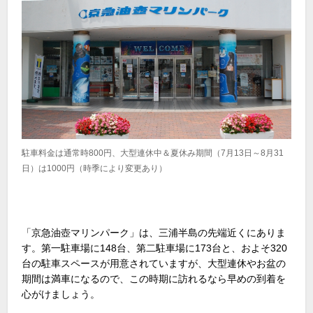
駐車料金は通常時800円、大型連休中＆夏休み期間（7月13日～8月31
日）は1000円（時季により変更あり）
「京急油壺マリンパーク」は、三浦半島の先端近くにありま
す。第一駐車場に148台、第二駐車場に173台と、およそ320
台の駐車スペースが用意されていますが、大型連休やお盆の
期間は満車になるので、この時期に訪れるなら早めの到着を
心がけましょう。