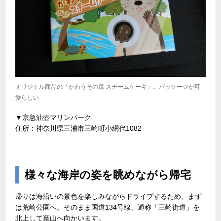
オリジナル商品の「かわうその森 スチームケーキ」。パッケージが可
愛らしい
▼京急油壺マリンパーク
住所：神奈川県三浦市三崎町小網代1082
様々な海岸の姿を眺めながら帰宅
帰りは海沿いの景色を楽しみながらドライブするため、まず
は荒崎公園へ。そのまま国道134号線、通称「三崎街道」を
北上して葉山へ向かいます。