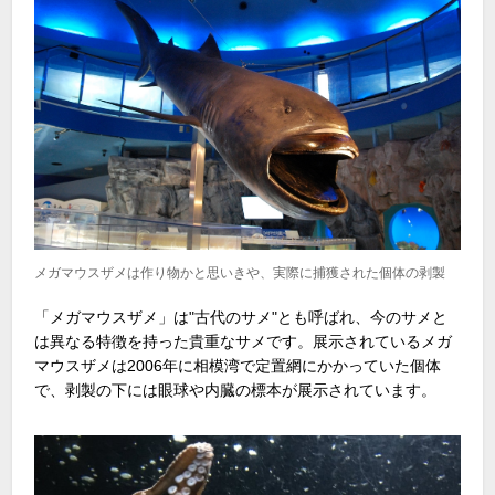
メガマウスザメは作り物かと思いきや、実際に捕獲された個体の剥製
「メガマウスザメ」は"古代のサメ"とも呼ばれ、今のサメと
は異なる特徴を持った貴重なサメです。展示されているメガ
マウスザメは2006年に相模湾で定置網にかかっていた個体
で、剥製の下には眼球や内臓の標本が展示されています。