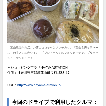
「葉山旭屋牛肉店」の葉山コロッケとメンチカツ、「葉山食房ミラマー
ル」の牛スジの赤ワイン、「ブレドール」のフォッカッチャ、ブリオッ
シュ、サンドイッチ
▼ショッピングプラザHAYAMASTATION
住所：神奈川県三浦郡葉山町長柄1583-17
URL：
http://www.hayama-station.jp/
今回のドライブで利用したクルマ：