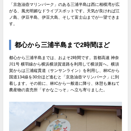
「京急油壺マリンパーク」のある三浦半島は西に相模湾が広
がる、風光明媚なドライブスポットです。天気が良ければ江
ノ島、伊豆半島、伊豆大島、そして富士山までが一望できま
す。
都心から三浦半島まで2時間ほど
都心から三浦半島までは、およそ2時間です。首都高速 神奈
川1号 横羽線から横浜横須賀道路を利用して横須賀へ。横須
賀からは三浦縦貫道（サンサンライン）を利用し、林ICから
国道134線を30分ほど進むと「京急油壺マリンパーク」に到
着します。その前に、林ICから一般道に降り、休憩も兼ねて
農産物の直売所「すかなごっそ」へ立ち寄りました。