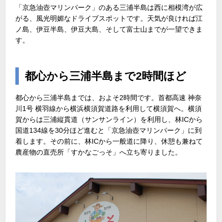
「京急油壺マリンパーク」のある三浦半島は西に相模湾が広
がる、風光明媚なドライブスポットです。天気が良ければ江
ノ島、伊豆半島、伊豆大島、そして富士山までが一望できま
す。
都心から三浦半島まで2時間ほど
都心から三浦半島までは、およそ2時間です。首都高速 神奈
川1号 横羽線から横浜横須賀道路を利用して横須賀へ。横須
賀からは三浦縦貫道（サンサンライン）を利用し、林ICから
国道134線を30分ほど進むと「京急油壺マリンパーク」に到
着します。その前に、林ICから一般道に降り、休憩も兼ねて
農産物の直売所「すかなごっそ」へ立ち寄りました。