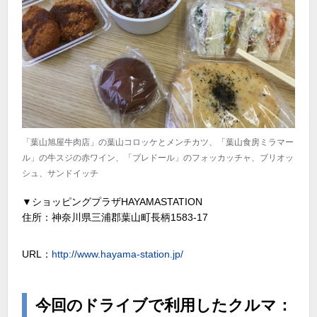
「葉山旭屋牛肉店」の葉山コロッケとメンチカツ、「葉山食房ミラマー
ル」の牛スジの赤ワイン、「ブレドール」のフォッカッチャ、ブリオッ
シュ、サンドイッチ
▼ショッピングプラザHAYAMASTATION
住所：神奈川県三浦郡葉山町長柄1583-17
URL：
http://www.hayama-station.jp/
今回のドライブで利用したクルマ：