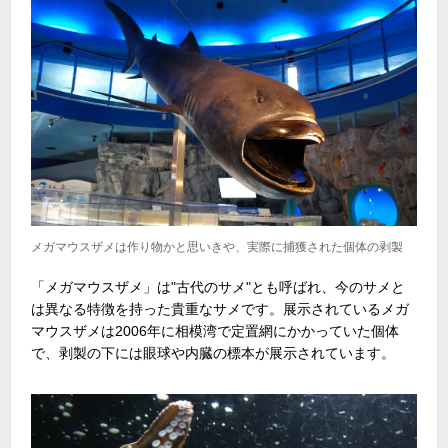
メガマウスザメは作り物かと思いきや、実際に捕獲された個体の剥製
「メガマウスザメ」は"古代のサメ"とも呼ばれ、今のサメと
は異なる特徴を持った貴重なサメです。展示されているメガ
マウスザメは2006年に相模湾で定置網にかかっていた個体
で、剥製の下には眼球や内臓の標本が展示されています。