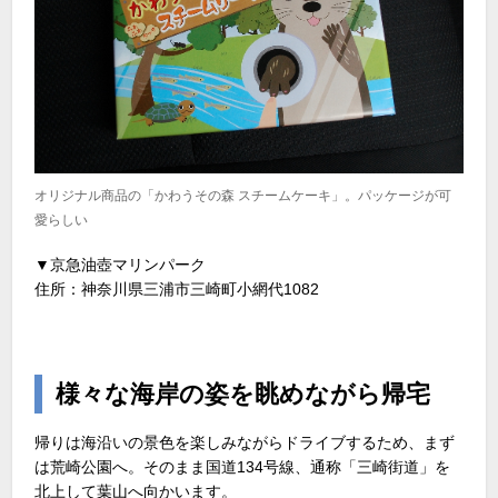
オリジナル商品の「かわうその森 スチームケーキ」。パッケージが可
愛らしい
▼京急油壺マリンパーク
住所：神奈川県三浦市三崎町小網代1082
様々な海岸の姿を眺めながら帰宅
帰りは海沿いの景色を楽しみながらドライブするため、まず
は荒崎公園へ。そのまま国道134号線、通称「三崎街道」を
北上して葉山へ向かいます。