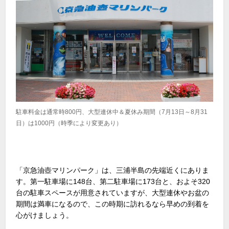
駐車料金は通常時800円、大型連休中＆夏休み期間（7月13日～8月31
日）は1000円（時季により変更あり）
「京急油壺マリンパーク」は、三浦半島の先端近くにありま
す。第一駐車場に148台、第二駐車場に173台と、およそ320
台の駐車スペースが用意されていますが、大型連休やお盆の
期間は満車になるので、この時期に訪れるなら早めの到着を
心がけましょう。