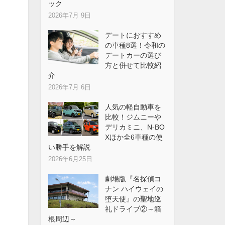
ック
2026年7月 9日
デートにおすすめ
の車種8選！令和の
デートカーの選び
方と併せて比較紹
介
2026年7月 6日
人気の軽自動車を
比較！ジムニーや
デリカミニ、N-BO
Xほか全6車種の使
い勝手を解説
2026年6月25日
劇場版『名探偵コ
ナン ハイウェイの
堕天使』の聖地巡
礼ドライブ②～箱
根周辺～