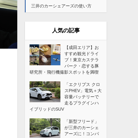
三井のカーシェアーズの使い方
人気の記事
【成田エリア】お
すすめ観光ドライ
ブ！東京カステラ
パーク・恋する豚
研究所・飛行機撮影スポットを満喫
「エクリプス クロ
スPHEV」電気＋大
容量バッテリーで
走るプラグインハ
イブリッドのSUV
「新型フリード」
が三井のカーシェ
アーズに！コンパ