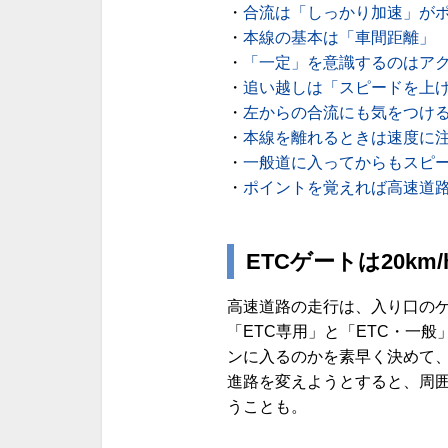
・
合流は「しっかり加速」が
・
本線の基本は「車間距離」
・
「一定」を意識するのはア
・
追い越しは「スピードを上
・
左からの合流にも気をつけ
・
本線を離れるときは速度に
・
一般道に入ってからもスピ
・
ポイントを覚えれば高速道
ETC
ゲートは20km
高速道路の走行は、入り口の
「ETC専用」と「ETC・一
ンに入るのかを素早く決めて
進路を変えようとすると、周
うことも。