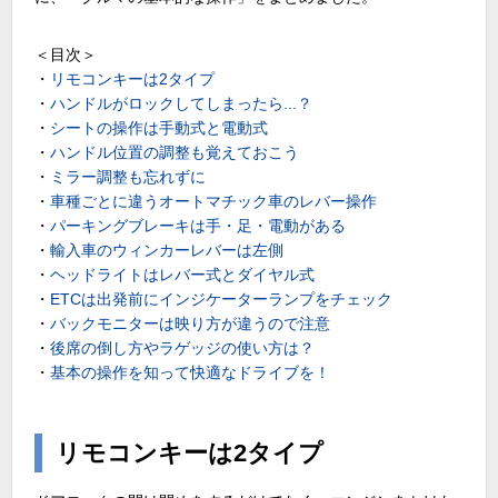
＜目次＞
・
リモコンキーは2タイプ
・
ハンドルがロックしてしまったら...？
・
シートの操作は手動式と電動式
・
ハンドル位置の調整も覚えておこう
・
ミラー調整も忘れずに
・
車種ごとに違うオートマチック車のレバー操作
・
パーキングブレーキは手・足・電動がある
・
輸入車のウィンカーレバーは左側
・
ヘッドライトはレバー式とダイヤル式
・
ETCは出発前にインジケーターランプをチェック
・
バックモニターは映り方が違うので注意
・
後席の倒し方やラゲッジの使い方は？
・
基本の操作を知って快適なドライブを！
リモコンキーは2タイプ