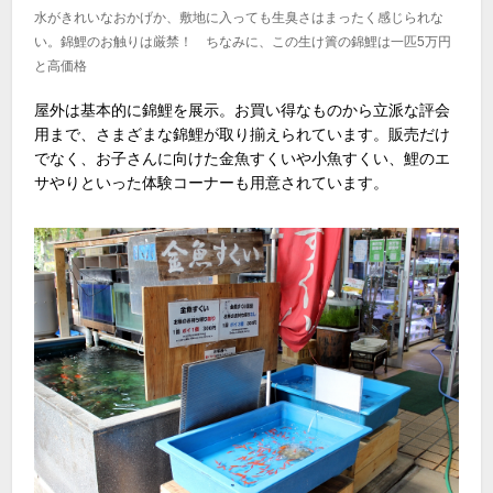
水がきれいなおかげか、敷地に入っても生臭さはまったく感じられな
い。錦鯉のお触りは厳禁！ ちなみに、この生け簀の錦鯉は一匹5万円
と高価格
屋外は基本的に錦鯉を展示。お買い得なものから立派な評会
用まで、さまざまな錦鯉が取り揃えられています。販売だけ
でなく、お子さんに向けた金魚すくいや小魚すくい、鯉のエ
サやりといった体験コーナーも用意されています。