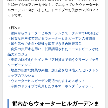
ら10分でシェアカーを予約し、気になっていたウォーターヒ
ルガーデンに向かいました。ドライブのお供はホンダのフィ
ットです。
＜目次＞
・
都内からウォーターヒルガーデンまで、クルマで60分ほど
・
良質な井戸水で繋がるウォーターヒルガーデンの各施設
・
屋台気分で金魚や錦鯉を鑑賞できる吉田観賞魚
・
良質の井戸水を用い、低温調理されたローストビーフが絶
品のオコジュ
・
季節の鉢植えからインテリア雑貨まで揃うグリーンギャラ
リーガーデンズ
・
地産の新鮮な野菜や果物、加工品を取り揃えたセレクトシ
ョップのマルシェ
・
ウォーターヒルガーデン周辺のおすすめスポット
・
今回のドライブで利用したクルマ：ホンダ「フィット」
都内からウォーターヒルガーデンま