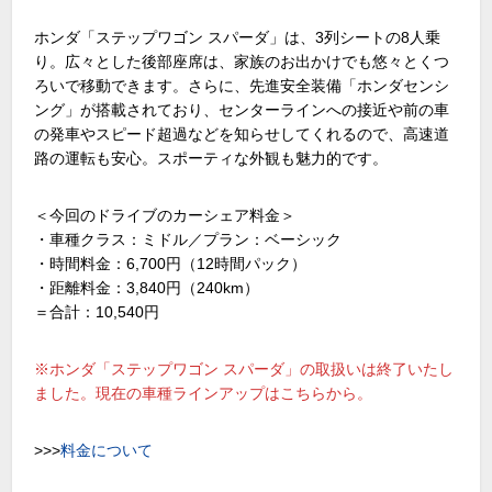
ホンダ「ステップワゴン スパーダ」は、3列シートの8人乗
り。広々とした後部座席は、家族のお出かけでも悠々とくつ
ろいで移動できます。さらに、先進安全装備「ホンダセンシ
ング」が搭載されており、センターラインへの接近や前の車
の発車やスピード超過などを知らせしてくれるので、高速道
路の運転も安心。スポーティな外観も魅力的です。
＜今回のドライブのカーシェア料金＞
・車種クラス：ミドル／プラン：ベーシック
・時間料金：6,700円（12時間パック）
・距離料金：3,840円（240km）
＝合計：10,540円
※ホンダ「ステップワゴン スパーダ」の取扱いは終了いたし
ました。現在の車種ラインアップは
こちら
から。
>>>
料金について