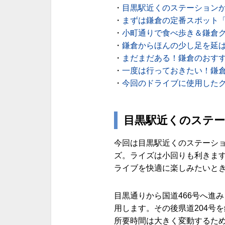
・
目黒駅近くのステーションか
・
まずは鎌倉の定番スポット
・
小町通りで食べ歩き＆鎌倉
・
鎌倉からほんの少し足を延
・
まだまだある！鎌倉のおす
・
一度は行っておきたい！鎌
・
今回のドライブに使用した
目黒駅近くのステー
今回は目黒駅近くのステーシ
ズ。ライズは小回りも利きま
ライブを快適に楽しみたいと
目黒通りから国道466号へ進
用します。その後県道204号
所要時間は大きく変動するた