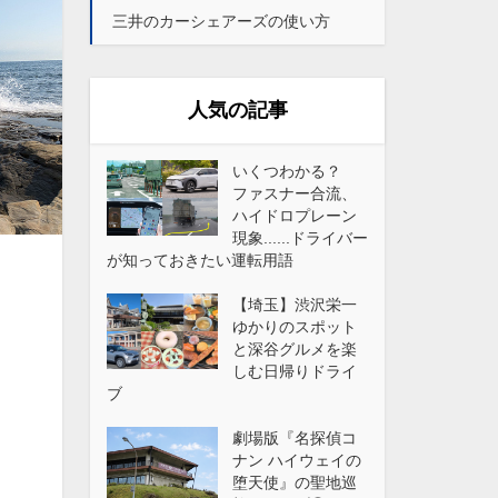
三井のカーシェアーズの使い方
人気の記事
いくつわかる？
ファスナー合流、
ハイドロプレーン
現象......ドライバー
が知っておきたい運転用語
【埼玉】渋沢栄一
ゆかりのスポット
と深谷グルメを楽
しむ日帰りドライ
ブ
劇場版『名探偵コ
ナン ハイウェイの
堕天使』の聖地巡