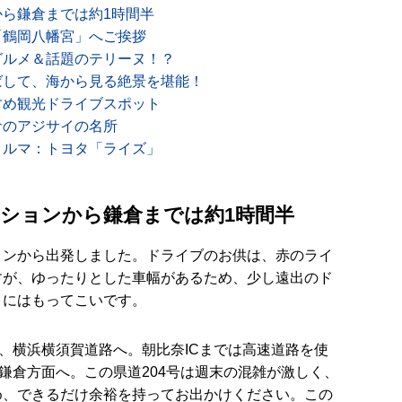
ら鎌倉までは約1時間半
「鶴岡八幡宮」へご挨拶
グルメ＆話題のテリーヌ！？
ばして、海から見る絶景を堪能！
すめ観光ドライブスポット
倉のアジサイの名所
クルマ：トヨタ「ライズ」
ションから鎌倉までは約1時間半
ョンから出発しました。ドライブのお供は、赤のライ
すが、ゆったりとした車幅があるため、少し遠出のド
きにはもってこいです。
み、横浜横須賀道路へ。朝比奈ICまでは高速道路を使
を鎌倉方面へ。この県道204号は週末の混雑が激しく、
め、できるだけ余裕を持ってお出かけください。この