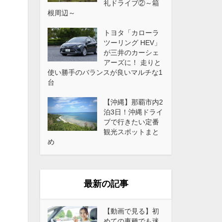
礼ドライブ②～箱
根周辺～
トヨタ「カローラ
ツーリング HEV」
が三井のカーシェ
アーズに！ 走りと
使い勝手のバランスが良いマルチな1
台
【沖縄】那覇市内2
泊3日！沖縄ドライ
ブで行きたい定番
観光スポットまと
め
最新の記事
【動画で見る】初
めての車種でも迷