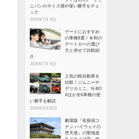
ニバンのサイズ感や使い勝手をチェ
ック
2026年7月 9日
デートにおすすめ
の車種8選！令和の
デートカーの選び
方と併せて比較紹
介
2026年7月 6日
人気の軽自動車を
比較！ジムニーや
デリカミニ、N-BO
Xほか全6車種の使
い勝手を解説
2026年6月25日
劇場版『名探偵コ
ナン ハイウェイの
堕天使』の聖地巡
礼ドライブ②～箱