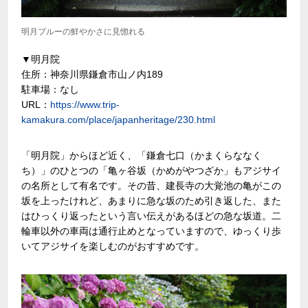
明月ブルーの鮮やかさに見惚れる
▼明月院
住所：神奈川県鎌倉市山ノ内189
駐車場：なし
URL：
https://www.trip-
kamakura.com/place/japanheritage/230.html
「明月院」からほど近く、「鎌倉七口（かまくらななく
ち）」のひとつの「亀ヶ谷坂（かめがやつざか」もアジサイ
の名所として有名です。その昔、建長寺の大覚池の亀がこの
坂を上ったけれど、あまりに急な坂のため引き返した、また
はひっくり返ったという言い伝えがあるほどの急な坂道。二
輪車以外の車両は通行止めとなっていますので、ゆっくり歩
いてアジサイを楽しむのがおすすめです。