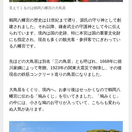
見えてくるのは鶴岡八幡宮の大鳥居
鶴岡八幡宮の歴史は11世紀まで遡り、源氏の守り神として創
建されました。それ以降、鎌倉武士の守護神として今に伝え
られています。境内は国の史跡、特に本宮は国の重要文化財
にも指定され、現在も多くの観光客・参拝客でにぎわってい
る八幡宮です。
先ほどの大鳥居は別名「三の鳥居」とも呼ばれ、1668年に徳
川家綱によって寄贈。1923年の関東大震災で倒壊し、その後
現在の鉄筋コンクリート造りの鳥居になりました。
大鳥居をくぐり、境内へ。お参り後はせっかくなので鶴岡八
幡宮に伝わる「鳩みくじ」を引いてきました。「鳩みくじ」
の中には、小さな鳩のお守りが入っていて、こちらも変わら
ぬ人気があります。