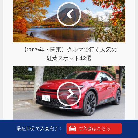
【2025年・関東】クルマで行く人気の
紅葉スポット12選
最短15分で入会完了！
ご入会はこちら
「クラウン スポーツ HYBRID」まるで