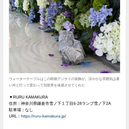
ウォーターテーブルはこの時期アジサイの装飾が。涼やかな雰囲気は暑
い外と打って変わって別世界を体感させてくれた
▼RURU KAMAKURA
住所：神奈川県鎌倉市雪ノ下１丁目6-28ランプ雪ノ下2A
駐車場：なし
URL：
https://ruru-kamakura.jp/