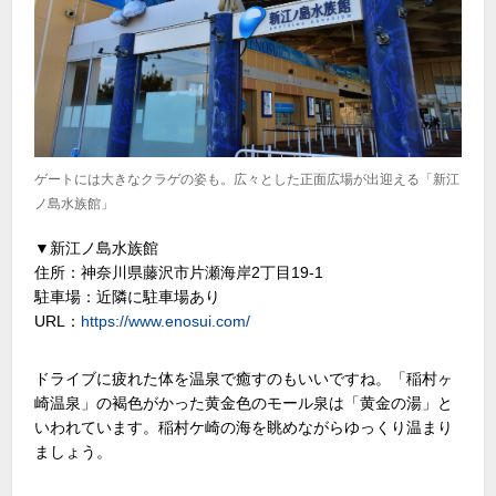
ゲートには大きなクラゲの姿も。広々とした正面広場が出迎える「新江
ノ島水族館」
▼新江ノ島水族館
住所：神奈川県藤沢市片瀬海岸2丁目19-1
駐車場：近隣に駐車場あり
URL：
https://www.enosui.com/
ドライブに疲れた体を温泉で癒すのもいいですね。「稲村ヶ
崎温泉」の褐色がかった黄金色のモール泉は「黄金の湯」と
いわれています。稲村ケ崎の海を眺めながらゆっくり温まり
ましょう。