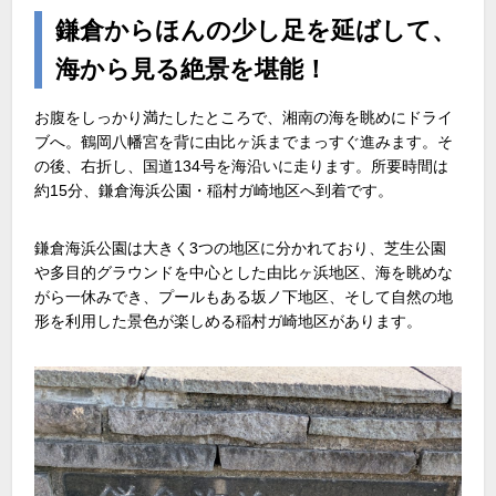
鎌倉からほんの少し足を延ばして、
海から見る絶景を堪能！
お腹をしっかり満たしたところで、湘南の海を眺めにドライ
ブへ。鶴岡八幡宮を背に由比ヶ浜までまっすぐ進みます。そ
の後、右折し、国道134号を海沿いに走ります。所要時間は
約15分、鎌倉海浜公園・稲村ガ崎地区へ到着です。
鎌倉海浜公園は大きく3つの地区に分かれており、芝生公園
や多目的グラウンドを中心とした由比ヶ浜地区、海を眺めな
がら一休みでき、プールもある坂ノ下地区、そして自然の地
形を利用した景色が楽しめる稲村ガ崎地区があります。