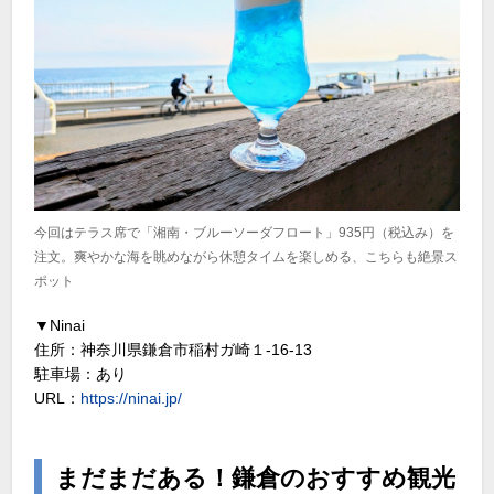
今回はテラス席で「湘南・ブルーソーダフロート」935円（税込み）を
注文。爽やかな海を眺めながら休憩タイムを楽しめる、こちらも絶景ス
ポット
▼Ninai
住所：神奈川県鎌倉市稲村ガ崎１-16-13
駐車場：あり
URL：
https://ninai.jp/
まだまだある！鎌倉のおすすめ観光