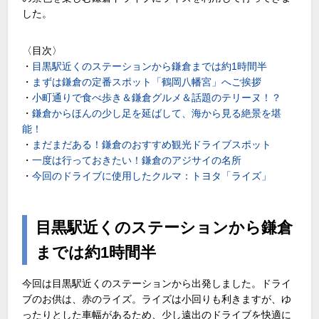
した。
〈目次〉
・
目黒駅近くのステーションから鎌倉までは約1時間半
・
まずは鎌倉の定番スポット「鶴岡八幡宮」へご挨拶
・
小町通りで食べ歩き＆鎌倉グルメ＆話題のテリーヌ！？
・
鎌倉からほんの少し足を延ばして、海から見る絶景を堪
能！
・
まだまだある！鎌倉のおすすめ観光ドライブスポット
・
一度は行っておきたい！鎌倉のアジサイの名所
・
今回のドライブに使用したクルマ：トヨタ「ライズ」
目黒駅近くのステーションから鎌倉
までは約1時間半
今回は目黒駅近くのステーションから出発しました。ドライ
ブのお供は、赤のライズ。ライズは小回りも利きますが、ゆ
ったりとした車幅があるため、少し遠出のドライブを快適に