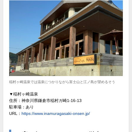
稲村ヶ崎温泉では温泉につかりながら富士山と江ノ島が望めるそう
▼稲村ヶ崎温泉
住所：神奈川県鎌倉市稲村ガ崎1-16-13
駐車場：あり
URL：
https://www.inamuragasaki-onsen.jp/