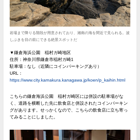
岩場まで降りる階段が用意されており、湘南の海を間近で見られる。波
しぶきを目の前にできる絶景スポットだ
▼鎌倉海浜公園 稲村ガ崎地区
住所：神奈川県鎌倉市稲村ガ崎1
駐車場：なし（近隣にコインパーキングあり）
URL：
https://www.city.kamakura.kanagawa.jp/koen/p_kaihin.html
こちらの鎌倉海浜公園 稲村ガ崎区には併設の駐車場がな
く、道路を横断した先に飲食店と併設されたコインパーキン
グがあります。せっかくなので、こちらの飲食店に立ち寄っ
てみることにしました。