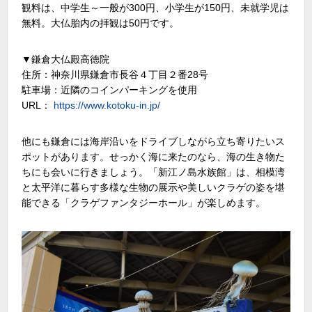
観料は、中学生～一般が300円、小学生が150円、未就学児は
無料。大仏胎内の拝観は50円です。
▼鎌倉大仏殿高徳院
住所：神奈川県鎌倉市長谷４丁目２番28号
駐車場：近隣のコインパーキングを使用
URL：
https://www.kotoku-in.jp/
他にも鎌倉には海岸沿いをドライブしながら立ち寄りたいス
ポットがあります。せっかく海に来たのなら、海の生き物た
ちにも会いに行きましょう。「新江ノ島水族館」は、相模湾
と太平洋に暮らす多様な生物の展示や美しいクラゲの姿を堪
能できる「クラゲファンタジーホール」が楽しめます。