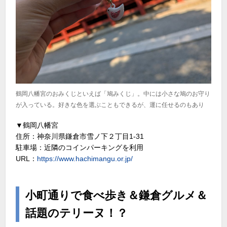
鶴岡八幡宮のおみくじといえば「鳩みくじ」。中には小さな鳩のお守り
が入っている。好きな色を選ぶこともできるが、運に任せるのもあり
▼鶴岡八幡宮
住所：神奈川県鎌倉市雪ノ下２丁目1-31
駐車場：近隣のコインパーキングを利用
URL：
https://www.hachimangu.or.jp/
小町通りで食べ歩き＆鎌倉グルメ＆
話題のテリーヌ！？