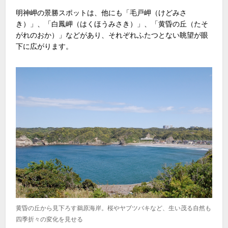
明神岬の景勝スポットは、他にも「毛戸岬（けどみさ
き）」、「白鳳岬（はくほうみさき）」、「黄昏の丘（たそ
がれのおか）」などがあり、それぞれふたつとない眺望が眼
下に広がります。
黄昏の丘から見下ろす鵜原海岸。桜やヤブツバキなど、生い茂る自然も
四季折々の変化を見せる