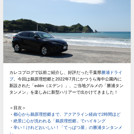
カレコブログで以前ご紹介し、好評だった千葉県
勝浦ドライ
ブ
。今回は鵜原理想郷と2022年7月にかつうら海中公園内に
新設された「edén（エデン）」、ご当地グルメの「勝浦タン
タンメン」を楽しみに新型ハリアーで出かけてきました！
＜目次＞
・
都心から鵜原理想郷まで、アクアライン経由で2時間ほど
・
絶景に心が洗われる「鵜原理想郷」でハイキング
・
辛い！けれどおいしい！「てっぱつ屋」の勝浦タンタンメ
ン