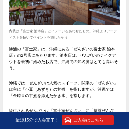
内装は「富士家 泊本店」とイメージをあわせたもの。沖縄よりアーテ
ィストを招いてペイントを施したそう
勝浦の「富士家」は、沖縄にある「ぜんざいの富士家 泊本
店」の2号店にあたります。泊本店は、ぜんざいのテイクア
ウトを最初に始めたお店で、沖縄での知名度はとても高いそ
う。
沖縄では、ぜんざいは人気のスイーツ。関東の「ぜんざい」
は主に「小豆（あずき）の甘煮」を指しますが、沖縄では
「金時豆の甘煮を添えたかき氷」を指します。
提供されるぜんざいは「富士家ぜんざい」に「抹茶ぜんざ
い」、「黒糖ぜんざい」、「ミルクぜんざい」の4種類。今
最短15分で入会完了！
ご入会はこちら
回は看板メニューの「富士家ぜんざい」を選択。トッピング