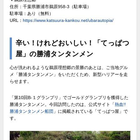
住所：千葉県勝浦市鵜原958-3（駐車場）
駐車場：あり（無料）
URL：
https://www.katsuura-kankou.net/ubarautopia/
辛い！けれどおいしい！「てっぱつ
屋」の勝浦タンタンメン
心が洗われるような鵜原理想郷の景勝のあとは、ご当地グル
メ「勝浦タンタンメン」をいただくため、新型ハリアーを走
らせます。
「第10回B-１グランプリ」でゴールドグランプリを獲得した
勝浦タンタンメン。今回訪問したのは、公式サイト「
熱血!!
勝浦タンタンメン船団
」に掲載されている「てっぱつ屋」で
す。