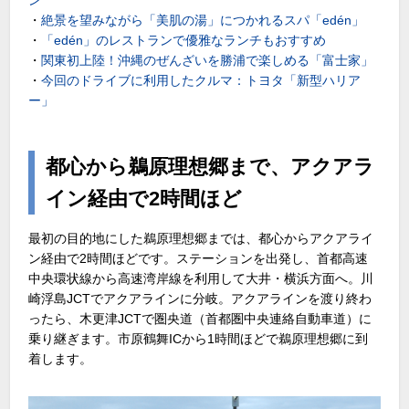
・
絶景を望みながら「美肌の湯」につかれるスパ「edén」
・
「edén」のレストランで優雅なランチもおすすめ
・
関東初上陸！沖縄のぜんざいを勝浦で楽しめる「富士家」
・
今回のドライブに利用したクルマ：トヨタ「新型ハリア
ー」
都心から鵜原理想郷まで、アクアラ
イン経由で2時間ほど
最初の目的地にした鵜原理想郷までは、都心からアクアライ
ン経由で2時間ほどです。ステーションを出発し、首都高速
中央環状線から高速湾岸線を利用して大井・横浜方面へ。川
崎浮島JCTでアクアラインに分岐。アクアラインを渡り終わ
ったら、木更津JCTで圏央道（首都圏中央連絡自動車道）に
乗り継ぎます。市原鶴舞ICから1時間ほどで鵜原理想郷に到
着します。