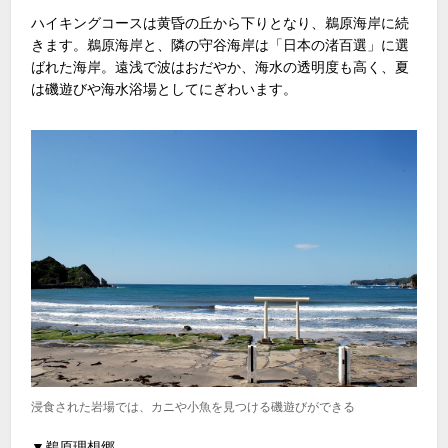
ハイキングコースは黄昏の丘から下りとなり、鵜原海岸に続
きます。鵜原海岸と、隣の守谷海岸は「日本の渚百選」に選
ばれた海岸。遠浅で波はおだやか、海水の透明度も高く、夏
は磯遊びや海水浴場としてにぎわいます。
浸食された岩場では、カニや小魚を見つける磯遊びができる
▼鵜原理想郷