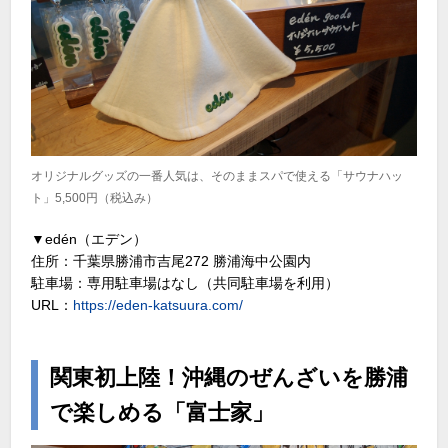
オリジナルグッズの一番人気は、そのままスパで使える「サウナハッ
ト」5,500円（税込み）
▼edén（エデン）
住所：千葉県勝浦市吉尾272 勝浦海中公園内
駐車場：専用駐車場はなし（共同駐車場を利用）
URL：
https://eden-katsuura.com/
関東初上陸！沖縄のぜんざいを勝浦
で楽しめる「富士家」