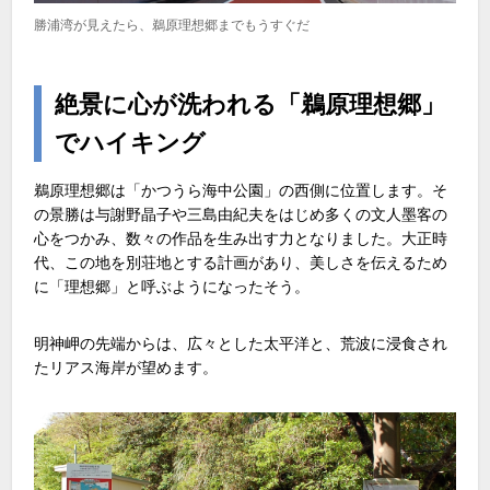
勝浦湾が見えたら、鵜原理想郷までもうすぐだ
絶景に心が洗われる「鵜原理想郷」
でハイキング
鵜原理想郷は「かつうら海中公園」の西側に位置します。そ
の景勝は与謝野晶子や三島由紀夫をはじめ多くの文人墨客の
心をつかみ、数々の作品を生み出す力となりました。大正時
代、この地を別荘地とする計画があり、美しさを伝えるため
に「理想郷」と呼ぶようになったそう。
明神岬の先端からは、広々とした太平洋と、荒波に浸食され
たリアス海岸が望めます。