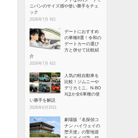
ニバンのサイズ感や使い勝手をチェ
ック
2026年7月 9日
デートにおすすめ
の車種8選！令和の
デートカーの選び
方と併せて比較紹
介
2026年7月 6日
人気の軽自動車を
比較！ジムニーや
デリカミニ、N-BO
Xほか全6車種の使
い勝手を解説
2026年6月25日
劇場版『名探偵コ
ナン ハイウェイの
堕天使』の聖地巡
礼ドライブ②～箱