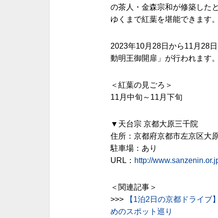
の茶人・金森宗和が修築した
ゆくまで紅葉を堪能できます
2023年10月28日から11月
動明王御開扉」が行われます
＜紅葉の見ごろ＞
11月中旬～11月下旬
▼天台宗 京都大原三千院
住所：京都府京都市左京区大原
駐車場：あり
URL：
http://www.sanzenin.or.j
＜関連記事＞
>>>
【1泊2日の京都ドライブ
めのスポット巡り