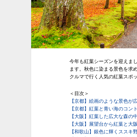
今年も紅葉シーズンを迎えま
ます。秋色に染まる景色を求
クルマで行く人気の紅葉スポ
＜目次＞
【京都】絵画のような景色が
【京都】紅葉と青い海のコン
【大阪】紅葉した広大な森の
【大阪】展望台から紅葉と大
【和歌山】銀色に輝くススキ