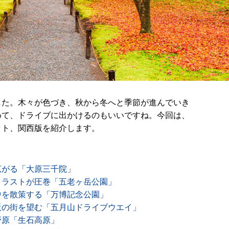
した。木々が色づき、秋から冬へと季節が進んでいき
めて、ドライブに出かけるのもいいですね。今回は、
ット、関西版を紹介します。
広がる「大原三千院」
トラストが圧巻「五老ヶ岳公園」
中を散策する「万博記念公園」
阪の街を望む「五月山ドライブウエイ」
野原「生石高原」