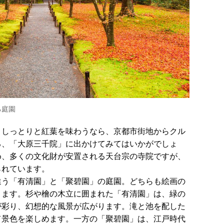
る庭園
、しっとりと紅葉を味わうなら、京都市街地からクル
る、「大原三千院」に出かけてみてはいかがでしょ
め、多くの文化財が安置される天台宗の寺院ですが、
られています。
違う「有清園」と「聚碧園」の庭園。どちらも絵画の
きます。杉や檜の木立に囲まれた「有清園」は、緑の
が彩り、幻想的な風景が広がります。滝と池を配した
て景色を楽しめます。一方の「聚碧園」は、江戸時代