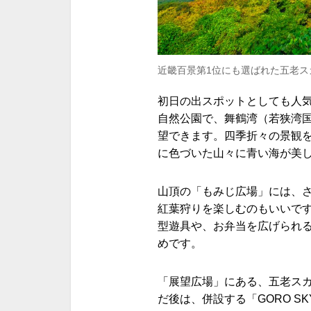
近畿百景第1位にも選ばれた五老ス
初日の出スポットとしても人気
自然公園で、舞鶴湾（若狭湾
望できます。四季折々の景観
に色づいた山々に青い海が美
山頂の「もみじ広場」には、
紅葉狩りを楽しむのもいいで
型遊具や、お弁当を広げられ
めです。
「展望広場」にある、五老スカ
だ後は、併設する「GORO SK