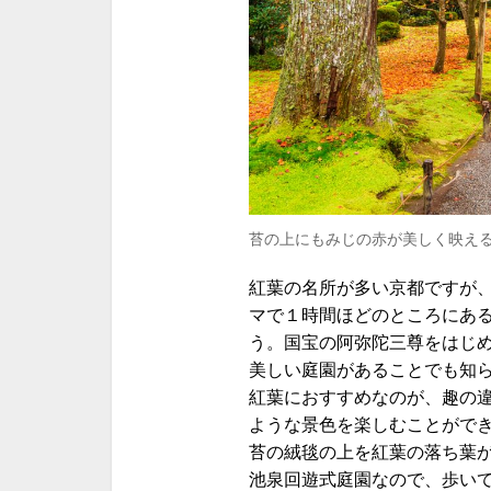
苔の上にもみじの赤が美しく映え
紅葉の名所が多い京都ですが
マで１時間ほどのところにあ
う。国宝の阿弥陀三尊をはじ
美しい庭園があることでも知
紅葉におすすめなのが、趣の
ような景色を楽しむことがで
苔の絨毯の上を紅葉の落ち葉
池泉回遊式庭園なので、歩い