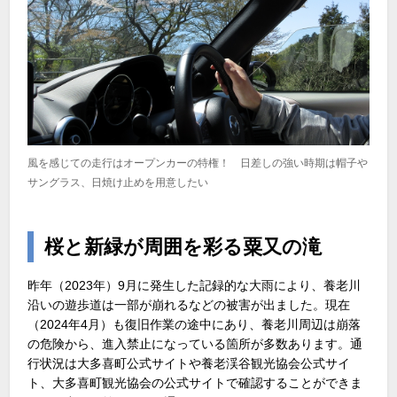
風を感じての走行はオープンカーの特権！ 日差しの強い時期は帽子や
サングラス、日焼け止めを用意したい
桜と新緑が周囲を彩る粟又の滝
昨年（2023年）9月に発生した記録的な大雨により、養老川
沿いの遊歩道は一部が崩れるなどの被害が出ました。現在
（2024年4月）も復旧作業の途中にあり、養老川周辺は崩落
の危険から、進入禁止になっている箇所が多数あります。通
行状況は大多喜町公式サイトや養老渓谷観光協会公式サイ
ト、大多喜町観光協会の公式サイトで確認することができま