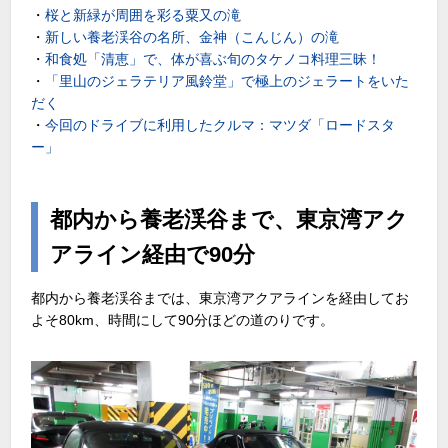
・
桜と新緑が周囲を彩る粟又の滝
・
新しい養老渓谷の名所、金神（こんじん）の滝
・
和食処「清恵」で、体が喜ぶ旬のタケノコ料理三昧！
・
「里山のジェラテリア風鈴堂」で極上のジェラートをいた
だく
・
今回のドライブに利用したクルマ：マツダ「ロードスタ
ー」
都内から養老渓谷まで、東京湾アク
アライン経由で90分
都内から養老渓谷までは、東京湾アクアラインを経由してお
よそ80km、時間にして90分ほどの道のりです。