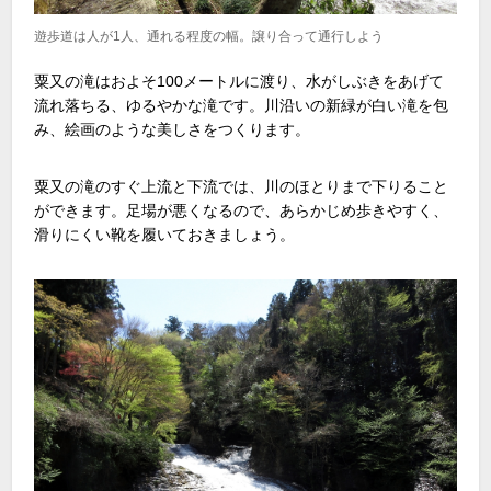
遊歩道は人が1人、通れる程度の幅。譲り合って通行しよう
粟又の滝はおよそ100メートルに渡り、水がしぶきをあげて
流れ落ちる、ゆるやかな滝です。川沿いの新緑が白い滝を包
み、絵画のような美しさをつくります。
粟又の滝のすぐ上流と下流では、川のほとりまで下りること
ができます。足場が悪くなるので、あらかじめ歩きやすく、
滑りにくい靴を履いておきましょう。