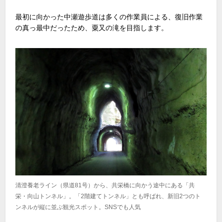
最初に向かった中瀬遊歩道は多くの作業員による、復旧作業
の真っ最中だったため、粟又の滝を目指します。
清澄養老ライン（県道81号）から、共栄橋に向かう途中にある「共
栄・向山トンネル」。「2階建てトンネル」とも呼ばれ、新旧2つのト
ンネルが縦に並ぶ観光スポット。SNSでも人気