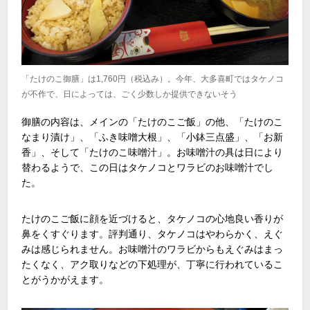
「たけのこ御膳」は1,760円（税込み）。今年、大多喜町ではタケノコ
が不作で、日によっては、ごく少数しか提供できないそう
御膳の内容は、メインの「たけのこご飯」の他、「たけのこ
なまり漬け」、「ふき味噌大根」、「小鉢三点盛」、「お新
香」、そして「たけのこ味噌汁」。お味噌汁の具は日により
替わるようで、この日はタケノコとワラビのお味噌汁でし
た。
たけのこご飯に顔を近づけると、タケノコの心地良い香りが
鼻をくすぐります。評判通り、タケノコはやわらかく、えぐ
みは感じられません。お味噌汁のワラビからもえぐみはまっ
たくなく、アク取りなどの下処理が、丁寧に行われているこ
とがうかがえます。