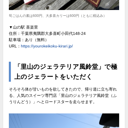
筍ごはんの素は600円、大多喜カリーは600円（ともに税込み）
▼山の駅 喜楽里
住所：千葉県夷隅郡大多喜町小田代148-24
駐車場：あり（無料）
URL：
https://yourokeikoku-kirari.jp/
「里山のジェラテリア風鈴堂」で極
上のジェラートをいただく
そろそろ体が甘いものを欲してきたので、帰り道に立ち寄れ
る、人気のスイーツ専門店「里山のジェラテリア風鈴堂（ふ
うりんどう）」へとロードスターを走らせます。