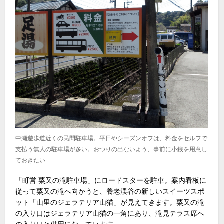
中瀬遊歩道近くの民間駐車場。平日やシーズンオフは、料金をセルフで
支払う無人の駐車場が多い。おつりの出ないよう、事前に小銭を用意し
ておきたい
「町営 粟又の滝駐車場」にロードスターを駐車。案内看板に
従って粟又の滝へ向かうと、養老渓谷の新しいスイーツスポ
ット「山里のジェラテリア山猫」が見えてきます。粟又の滝
の入り口はジェラテリア山猫の一角にあり、滝見テラス席へ