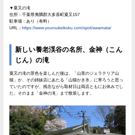
▼粟又の滝
住所：千葉県夷隅郡大多喜町粟又157
駐車場：あり（有料）
URL：
https://www.youroukeikoku.com/spot/awamata/
新しい養老渓谷の名所、金神（こん
じん）の滝
粟又の滝の景色を楽しんだ後は、「山里のジェラテリア山
猫」か、その姉妹店にあたる「山猫かき氷」に寄ろうと思っ
ていたのですが、残念ながら取材日は両店ともにお休みでし
た。そのまま「金神の滝」まで散策します。