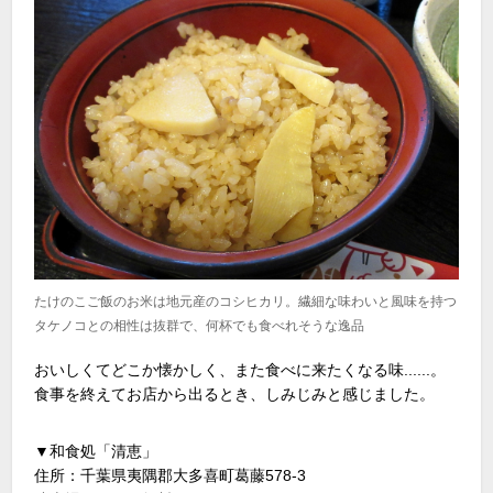
たけのこご飯のお米は地元産のコシヒカリ。繊細な味わいと風味を持つ
タケノコとの相性は抜群で、何杯でも食べれそうな逸品
おいしくてどこか懐かしく、また食べに来たくなる味......。
食事を終えてお店から出るとき、しみじみと感じました。
▼和食処「清恵」
住所：千葉県夷隅郡大多喜町葛藤578-3