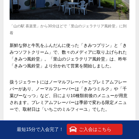
「山の駅 喜楽里」から30分ほどで「里山のジェラテリア風鈴堂」に到
着
新鮮な卵と牛乳をふんだんに使った「きみつプリン」と「き
みつソフトクリーム」で、数々のメディアに取り上げられた
「きみつ風鈴堂」。「里山のジェラテリア風鈴堂」は、昨年
「きみつ風鈴堂」より分かれて営業を開始しました。
扱うジェラートにはノーマルフレーバーとプレミアムフレー
バーがあり、ノーマルフレーバーは「きみつミルク」や「千
葉ぴーなっつ」など、日により10種類前後のメニューが用意
されます。プレミアムフレーバーは季節で変わる限定メニュ
ーで、取材日は「いちごのミルフィーユ」でした。
入店後、券売機でチケットを購入するシステム。店舗前の立
最短15分で入会完了！
ご入会はこちら
て看板を見てメニューを決め、入店しましょう。