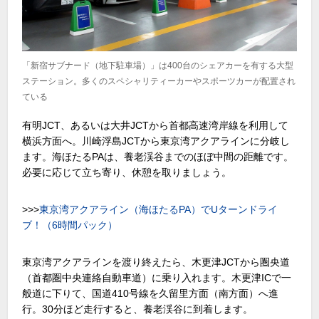
「新宿サブナード（地下駐車場）」は400台のシェアカーを有する大型
ステーション。多くのスペシャリティーカーやスポーツカーが配置され
ている
有明JCT、あるいは大井JCTから首都高速湾岸線を利用して
横浜方面へ。川崎浮島JCTから東京湾アクアラインに分岐し
ます。海ほたるPAは、養老渓谷までのほぼ中間の距離です。
必要に応じて立ち寄り、休憩を取りましょう。
>>>
東京湾アクアライン（海ほたるPA）でUターンドライ
ブ！（6時間パック）
東京湾アクアラインを渡り終えたら、木更津JCTから圏央道
（首都圏中央連絡自動車道）に乗り入れます。木更津ICで一
般道に下りて、国道410号線を久留里方面（南方面）へ進
行。30分ほど走行すると、養老渓谷に到着します。