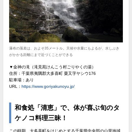
瀑布の落差は、およそ35メートル。天候や水量にもよるが、水しぶき
がかかる距離にまで近づくことができる
▼金神の滝（滝見苑けんこう村ごりやくの湯）
住所：千葉県夷隅郡大多喜町 粟又字ヤシウ176
駐車場：あり
URL：
https://www.goriyakunoyu.jp/
和食処「清恵」で、体が喜ぶ旬のタ
ケノコ料理三昧！
この時期、大多喜町をはじめとする千葉県中央部の山里地域