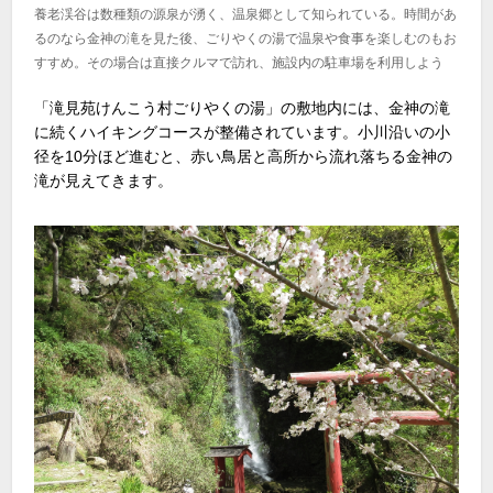
養老渓谷は数種類の源泉が湧く、温泉郷として知られている。時間があ
るのなら金神の滝を見た後、ごりやくの湯で温泉や食事を楽しむのもお
すすめ。その場合は直接クルマで訪れ、施設内の駐車場を利用しよう
「滝見苑けんこう村ごりやくの湯」の敷地内には、金神の滝
に続くハイキングコースが整備されています。小川沿いの小
径を10分ほど進むと、赤い鳥居と高所から流れ落ちる金神の
滝が見えてきます。