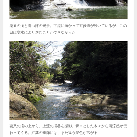
粟又の滝と滝つぼの光景。下流に向かって遊歩道が続いているが、この
日は増水により進むことができなかった
粟又の滝の上から、上流の渓谷を撮影。青々とした木々から清涼感が伝
わってくる。紅葉の季節には、また違う景色が広がる