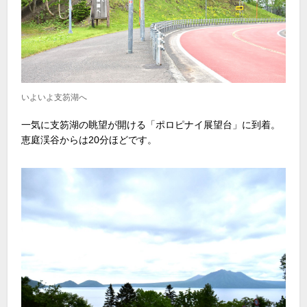
いよいよ支笏湖へ
一気に支笏湖の眺望が開ける「ポロピナイ展望台」に到着。
恵庭渓谷からは20分ほどです。