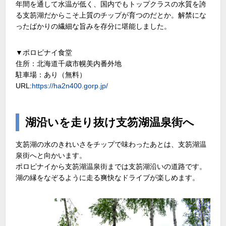
年間を通して水温が低く、国内でもトップクラスの水質を誇
る支笏湖だからこそ上質のチップが育つのだとか。解禁にな
ったばかりの繊細な旨みを存分に堪能しました。
▼ポロピナイ食堂
住所：北海道千歳市幌美内番外地
駐車場：あり（無料）
URL:
https://ha2n400.gorp.jp/
湖沿いを走り抜け支笏湖温泉街へ
支笏湖の水のきれいさをチップで味わったあとは、支笏湖温
泉街へと向かいます。
ポロピナイから支笏湖温泉街までは支笏湖沿いの道路です。
湖の縁をなぞるように走る爽快なドライブが楽しめます。