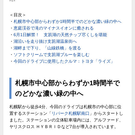
＜目次＞
・
札幌市中心部からわずか1時間半でのどかな濃い緑の中へ
・
恵庭渓谷で滝のマイナスイオンに癒される
・
6月1日解禁！ 支笏湖の天然チップ尽くしを堪能
・
湖沿いを走り抜け支笏湖温泉街へ
・
湖畔まで下り、「山線鉄橋」を渡る
・
ソフトクリームで支笏湖ブルーを楽しむ
・
今回のドライブに使用したクルマ：トヨタ「ライズ」
札幌市中心部からわずか1時間半で
のどかな濃い緑の中へ
札幌駅から徒歩4分、今回のドライブは札幌市の中心部に位
置するステーション「
リパーク札幌駅南口
」からスタートし
ました。ステーションの立体駐車場内には、アルファード、
ヤリスクロス ＨＹＢＲＩＤなど7台が導入されています。