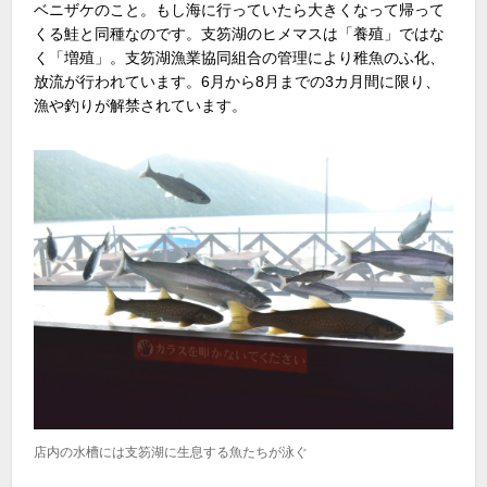
ベニザケのこと。もし海に行っていたら大きくなって帰って
くる鮭と同種なのです。支笏湖のヒメマスは「養殖」ではな
く「増殖」。支笏湖漁業協同組合の管理により稚魚のふ化、
放流が行われています。6月から8月までの3カ月間に限り、
漁や釣りが解禁されています。
店内の水槽には支笏湖に生息する魚たちが泳ぐ