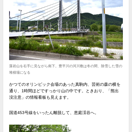
藻岩山を右手に見ながら南下。豊平川の河川敷は冬の間、除雪した雪の
堆積場になる
かつてのオリンピック会場のあった真駒内、芸術の森の横を
通り、1時間ほどですっかり山の中です。ときおり、「熊出
没注意」の情報看板も見えます。
国道453号線をいったん離脱して、恵庭渓谷へ。