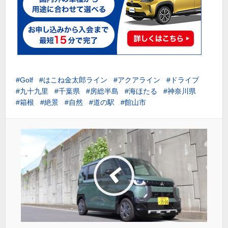
Golf
はこね金太郎ライン
アクアライン
ドライブ
九十九里
千葉県
房総半島
海ほたる
神奈川県
箱根
絶景
自然
道の駅
館山市