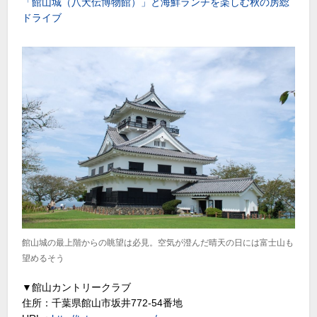
「館山城（八犬伝博物館）」と海鮮ランチを楽しむ秋の房総
ドライブ
館山城の最上階からの眺望は必見。空気が澄んだ晴天の日には富士山も
望めるそう
▼館山カントリークラブ
住所：千葉県館山市坂井772-54番地