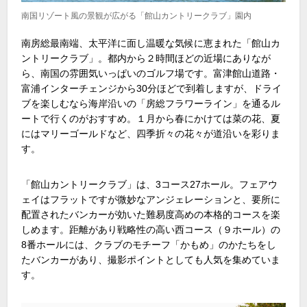
南国リゾート風の景観が広がる「館山カントリークラブ」園内
南房総最南端、太平洋に面し温暖な気候に恵まれた「館山カ
ントリークラブ」。都内から２時間ほどの近場にありなが
ら、南国の雰囲気いっぱいのゴルフ場です。富津館山道路・
富浦インターチェンジから30分ほどで到着しますが、ドライ
ブを楽しむなら海岸沿いの「房総フラワーライン」を通るル
ートで行くのがおすすめ。１月から春にかけては菜の花、夏
にはマリーゴールドなど、四季折々の花々が道沿いを彩りま
す。
「館山カントリークラブ」は、3コース27ホール。フェアウ
ェイはフラットですが微妙なアンジェレーションと、要所に
配置されたバンカーが効いた難易度高めの本格的コースを楽
しめます。距離があり戦略性の高い西コース（９ホール）の
8番ホールには、クラブのモチーフ「かもめ」のかたちをし
たバンカーがあり、撮影ポイントとしても人気を集めていま
す。