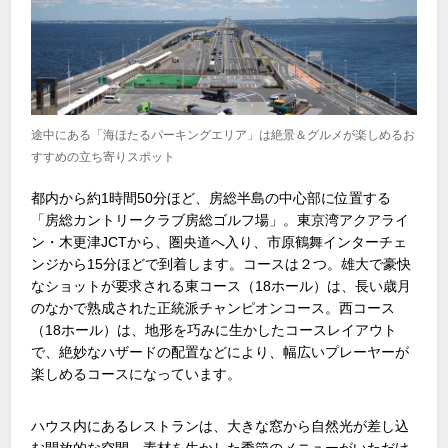
途中にある「海ほたるパーキングエリア」は絶景＆グルメが楽しめるお
すすめの立ち寄りスポット
都内から約1時間50分ほど、房総半島の中心部に位置する
「房総カントリークラブ房総ゴルフ場」。東京湾アクアライ
ン・木更津JCTから、圏央道へ入り、市原鶴舞インターチェ
ンジから15分ほどで到着します。コースは２つ。雄大で豪快
なショットが要求される東コース（18ホール）は、長い歳月
のなかで熟成された正統派チャンピオンコース。西コース
（18ホール）は、地形を巧みに生かしたコースレイアウト
で、絶妙なハザードの配置などにより、幅広いプレーヤーが
楽しめるコースになっています。
ハウス内にあるレストランは、大きな窓から自然光が差し込
む開放的な空間。素材を生かした季節のメニューがいただけ