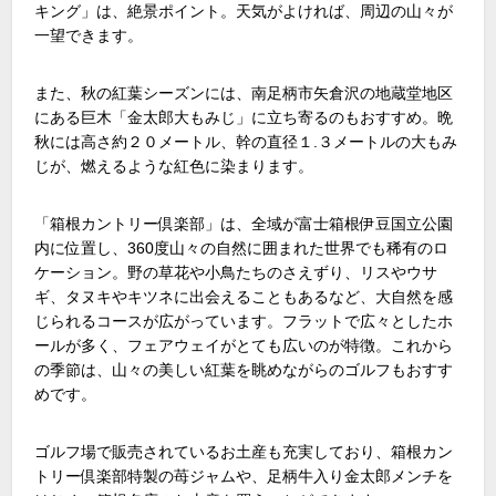
キング」は、絶景ポイント。天気がよければ、周辺の山々が
一望できます。
また、秋の紅葉シーズンには、南足柄市矢倉沢の地蔵堂地区
にある巨木「金太郎大もみじ」に立ち寄るのもおすすめ。晩
秋には高さ約２０メートル、幹の直径１.３メートルの大もみ
じが、燃えるような紅色に染まります。
「箱根カントリー倶楽部」は、全域が富士箱根伊豆国立公園
内に位置し、360度山々の自然に囲まれた世界でも稀有のロ
ケーション。野の草花や小鳥たちのさえずり、リスやウサ
ギ、タヌキやキツネに出会えることもあるなど、大自然を感
じられるコースが広がっています。フラットで広々としたホ
ールが多く、フェアウェイがとても広いのが特徴。これから
の季節は、山々の美しい紅葉を眺めながらのゴルフもおすす
めです。
ゴルフ場で販売されているお土産も充実しており、箱根カン
トリー倶楽部特製の苺ジャムや、足柄牛入り金太郎メンチを