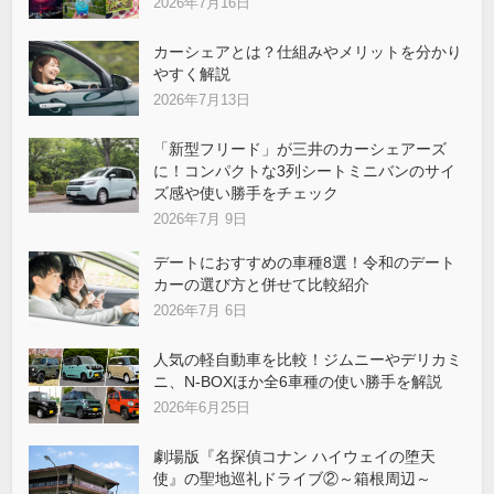
2026年7月16日
カーシェアとは？仕組みやメリットを分かり
やすく解説
2026年7月13日
「新型フリード」が三井のカーシェアーズ
に！コンパクトな3列シートミニバンのサイ
ズ感や使い勝手をチェック
2026年7月 9日
デートにおすすめの車種8選！令和のデート
カーの選び方と併せて比較紹介
2026年7月 6日
人気の軽自動車を比較！ジムニーやデリカミ
ニ、N-BOXほか全6車種の使い勝手を解説
2026年6月25日
劇場版『名探偵コナン ハイウェイの堕天
使』の聖地巡礼ドライブ②～箱根周辺～