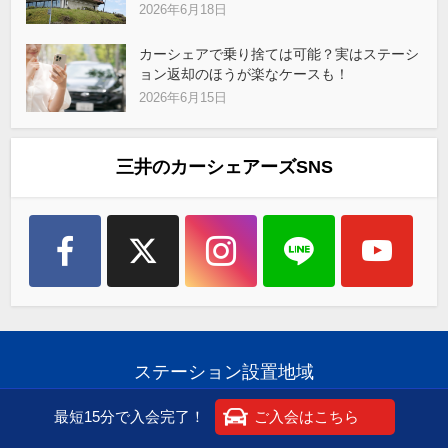
2026年6月18日
カーシェアで乗り捨ては可能？実はステーシ
ョン返却のほうが楽なケースも！
2026年6月15日
三井のカーシェアーズSNS
ステーション設置地域
最短15分で入会完了！
ご入会はこちら
北海道
宮城県
茨城県
栃木県
群馬県