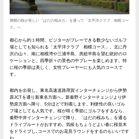
満開の桜が美しい「はだの桜みち」を通って「太平洋クラブ 相模コー
ス」へ
都心から約１時間、ビジターがプレーできる数少ないゴルフ
場としても知られる「太平洋クラブ 相模コース」。北に丹
沢の山々、南に相模湾や三浦半島、房総半島を望む絶好のロ
ケーションと、四季折々の景色の中プレーを楽しめます。特
に桜の季節は美しく、女性プレーヤーにも人気のコースで
す。
都内を出発し、東名高速道路用賀インターチェンジから伊勢
原JCTを通り新東名方面へ。新秦野インターチェンジより伊
勢原方面へ降り、5分ほどで到着します。利便性の良いゴル
フ場としても人気です。桜が咲く季節にゴルフをするなら、
秦野中井インターチェンジで降り、「はだの桜みち」を通る
ドライブルートがおすすめ。気候もちょうどよい春に桜並木
をドライブし､コースでのお花見ラウンドをするのもいいです
ね。