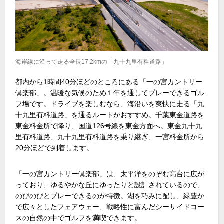
海岸線に沿って走る全長17.2kmの「九十九里有料道路」
都内から1時間40分ほどのところにある「一の宮カントリー
倶楽部」。温暖な気候のため１年を通してプレーできるゴル
フ場です。ドライブを楽しむなら、海沿いを爽快に走る「九
十九里有料道路」を通るルートがおすすめ。千葉東金道路を
東金料金所で降り、国道126号線を東金方面へ。東金九十九
里有料道路、九十九里有料道路を乗り継ぎ、一宮料金所から
20分ほどで到着します。
「一の宮カントリー倶楽部」は、太平洋をのぞむ高台に広が
っており、ゆるやかな丘にゆったりと設計されているので、
のびのびとプレーできるのが特徴。湖を巧みに配し、緑豊か
で広々としたフェアウェー、戦略性に富んだシーサイドコー
スの自然の中でゴルフを満喫できます。