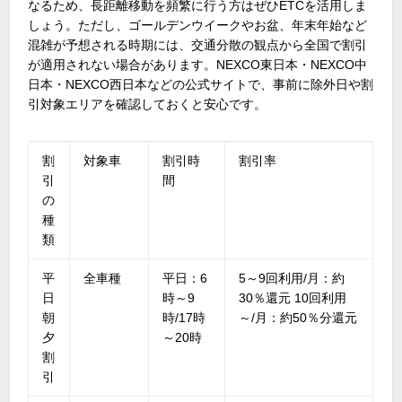
なるため、長距離移動を頻繁に行う方はぜひETCを活用しま
しょう。ただし、ゴールデンウイークやお盆、年末年始など
混雑が予想される時期には、交通分散の観点から全国で割引
が適用されない場合があります。NEXCO東日本・NEXCO中
日本・NEXCO西日本などの公式サイトで、事前に除外日や割
引対象エリアを確認しておくと安心です。
割
対象車
割引時
割引率
引
間
の
種
類
平
全車種
平日：6
5～9回利用/月：約
日
時～9
30％還元 10回利用
朝
時/17時
～/月：約50％分還元
夕
～20時
割
引