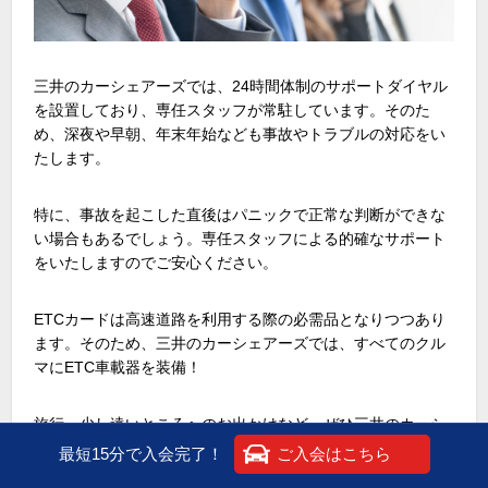
三井のカーシェアーズでは、24時間体制のサポートダイヤル
を設置しており、専任スタッフが常駐しています。そのた
め、深夜や早朝、年末年始なども事故やトラブルの対応をい
たします。
特に、事故を起こした直後はパニックで正常な判断ができな
い場合もあるでしょう。専任スタッフによる的確なサポート
をいたしますのでご安心ください。
ETCカードは高速道路を利用する際の必需品となりつつあり
ます。そのため、三井のカーシェアーズでは、すべてのクル
マにETC車載器を装備！
旅行、少し遠いところへのお出かけなど、ぜひ三井のカーシ
ェアーズをご利用ください
最短15分で入会完了！
ご入会はこちら