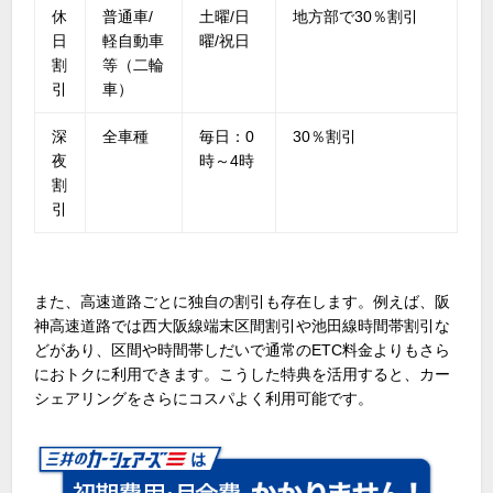
休
普通車/
土曜/日
地方部で30％割引
日
軽自動車
曜/祝日
割
等（二輪
引
車）
深
全車種
毎日：0
30％割引
夜
時～4時
割
引
また、高速道路ごとに独自の割引も存在します。例えば、阪
神高速道路では西大阪線端末区間割引や池田線時間帯割引な
どがあり、区間や時間帯しだいで通常のETC料金よりもさら
におトクに利用できます。こうした特典を活用すると、カー
シェアリングをさらにコスパよく利用可能です。