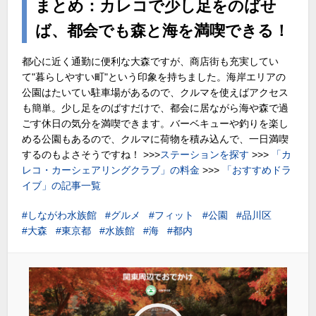
まとめ：カレコで少し足をのばせ
ば、都会でも森と海を満喫できる！
都心に近く通勤に便利な大森ですが、商店街も充実してい
て"暮らしやすい町"という印象を持ちました。海岸エリアの
公園はたいてい駐車場があるので、クルマを使えばアクセス
も簡単。少し足をのばすだけで、都会に居ながら海や森で過
ごす休日の気分を満喫できます。バーベキューや釣りを楽し
める公園もあるので、クルマに荷物を積み込んで、一日満喫
するのもよさそうですね！ >>>
ステーションを探す
>>>
「カ
レコ・カーシェアリングクラブ」の料金
>>>
「おすすめドラ
イブ」の記事一覧
しながわ水族館
グルメ
フィット
公園
品川区
大森
東京都
水族館
海
都内