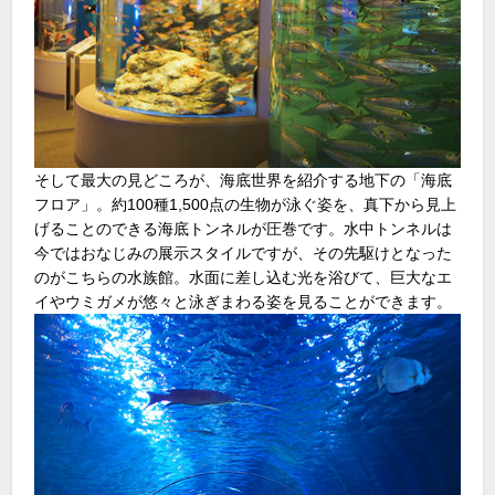
そして最大の見どころが、海底世界を紹介する地下の「海底
フロア」。約100種1,500点の生物が泳ぐ姿を、真下から見上
げることのできる海底トンネルが圧巻です。水中トンネルは
今ではおなじみの展示スタイルですが、その先駆けとなった
のがこちらの水族館。水面に差し込む光を浴びて、巨大なエ
イやウミガメが悠々と泳ぎまわる姿を見ることができます。