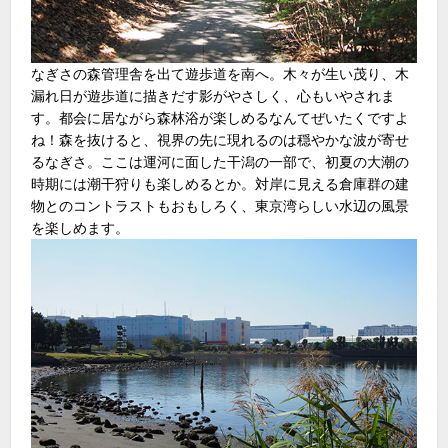
なぎさの森管理舎を出て遊歩道を南へ。木々が生い茂り、木
漏れ日が遊歩道に描きだす影がやさしく、心もいやされま
す。都会に居ながら森林浴が楽しめるなんてぜいたくですよ
ね！森を抜けると、視界の先に現れるのは穏やかな波が寄せ
るなぎさ。ここは運河に面した干潟の一部で、初夏の大潮の
時期には潮干狩りも楽しめるとか。対岸に見える倉庫群の建
物とのコントラストもおもしろく、東京湾らしい水辺の風景
を楽しめます。