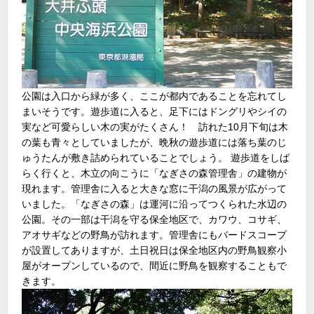
公園は入口から緑が多く、ここが都内であることを忘れてし
まいそうです。遊歩道に入ると、足下にはドングリやシイの
実など可愛らしい木の実がたくさん！ 訪れた10月下旬は木
の葉も青々としていましたが、晩秋の遊歩道には落ち葉のじ
ゅうたんが敷き詰められていることでしょう。 遊歩道をしば
らく行くと、木立の向こうに「なぎさの森管理舎」の建物が
現れます。管理舎に入ると大きな窓に干潟の風景が広がって
いました。「なぎさの森」は運河に沿ってつくられた水辺の
公園。その一部は干潟を守る保全地区で、カワウ、コサギ、
アオサギなどの野鳥が訪れます。管理舎にもバードスコープ
が設置してありますが、土日祝日は保全地区内の野鳥観察小
屋がオープンしているので、間近に野鳥を観察することもで
きます。