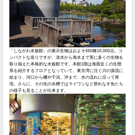
「しながわ水族館」の展示生物はおよそ450種10,000点。コ
ンパクトな造りですが、淡水から海水まで実に多くの生物を
取り揃えた本格的な水族館です。本館1階は海面近くの生態
系を紹介するフロアとなっていて、東京湾に注ぐ川の源流に
始まり、河口から磯や干潟、沖まで、水の流れに沿って再
現。さらに、その先の水槽ではマイワシなど群れなす魚たち
の様子も見ることが出来ます。