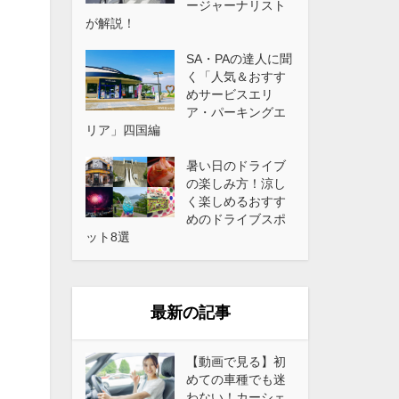
ージャーナリスト
が解説！
SA・PAの達人に聞
く「人気＆おすす
めサービスエリ
ア・パーキングエ
リア」四国編
暑い日のドライブ
の楽しみ方！涼し
く楽しめるおすす
めのドライブスポ
ット8選
最新の記事
【動画で見る】初
めての車種でも迷
わない！カーシェ