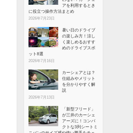
アを利用するとき
に役立つ操作方法まとめ
2026年7月23日
暑い日のドライブ
の楽しみ方！涼し
く楽しめるおすす
めのドライブスポ
ット8選
2026年7月16日
カーシェアとは？
仕組みやメリット
を分かりやすく解
説
2026年7月13日
「新型フリード」
が三井のカーシェ
アーズに！コンパ
クトな3列シートミ
ニバンのサイズ感や使い勝手をチェ