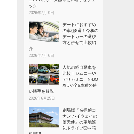
ック
2026年7月 9日
デートにおすすめ
の車種8選！令和の
デートカーの選び
方と併せて比較紹
介
2026年7月 6日
人気の軽自動車を
比較！ジムニーや
デリカミニ、N-BO
Xほか全6車種の使
い勝手を解説
2026年6月25日
劇場版『名探偵コ
ナン ハイウェイの
堕天使』の聖地巡
礼ドライブ②～箱
根周辺～