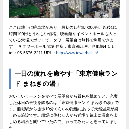
ここは地下に駐車場があり、最初の1時間が200円、以後は1
時間100円とうれしい価格。映画館やイベントホールも入っ
ている穴場スポットで、タワー展望台は無料で利用できま
す！ ▼タワーホール船堀 住所：東京都江戸川区船堀4-1-1
tel：03-5676-2211 URL：
http://www.towerhall.jp/
一日の疲れを癒やす「東京健康ラン
ド まねきの湯」
おいしいラーメンを食べて展望台から景色を眺めてと、充実
した休日の最後を飾るのは「東京健康ランド まねきの湯」で
す。船堀駅から徒歩10分ぐらいの距離にあって天然温泉が楽
しめる施設です。船堀に住む友人から近場で気楽に温泉を楽
しめる場所と聞いていたので、行ってみたいと思っていまし
た。