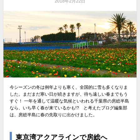
2018年2月22日
今シーズンの冬は例年よりも寒く、全国的に雪も多くなりま
した。まだまだ寒い日が続きますが、待ち遠しい春までもう
すぐ！ 一年を通して温暖な気候といわれる千葉県の房総半島
なら、いち早く春が来ているかも!? と考えたブログ編集部
は、房総半島に春の先取りに出かけました。
東京湾アクアラインで房総へ