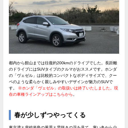
都内から館山までは往復約200kmのドライブでした。長距離
のドライブにはSUVタイプのクルマがおススメです。ホンダ
の「ヴェゼル」は比較的コンパクトなボディサイズで、クー
ペのような柔らかく親しみやすいデザインが魅力のSUVで
す。
※ホンダ「ヴェゼル」の取扱いは終了いたしました。現
在の車種ラインアップは
こちら
から
。
春が少しずつやってくる
東京湾と房総半島の風景と早咲きの花を見て、寒い冬から少