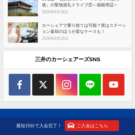
使』の聖地巡礼ドライブ②～箱根周辺～
2026年6月18日
カーシェアで乗り捨ては可能？実はステーシ
ョン返却のほうが楽なケースも！
2026年6月15日
三井のカーシェアーズSNS
ステーション設置地域
最短15分で入会完了！
ご入会はこちら