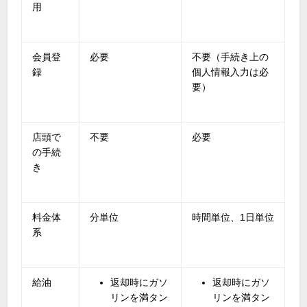
用
会員登
必要
不要（手続き上の
録
個人情報入力は必
要）
店頭で
不要
必要
の手続
き
料金体
分単位
時間単位、
1
日単位
系
給油
返却時にガソ
返却時にガソ
リンを満タン
リンを満タン