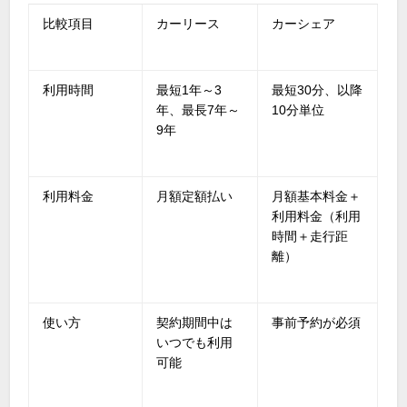
比較項目
カーリース
カーシェア
利用時間
最短
1
年～
3
最短
30
分、以降
年、最長
7
年～
10
分単位
9
年
利用料金
月額定額払い
月額基本料金＋
利用料金（利用
時間＋走行距
離）
使い方
契約期間中は
事前予約が必須
いつでも利用
可能