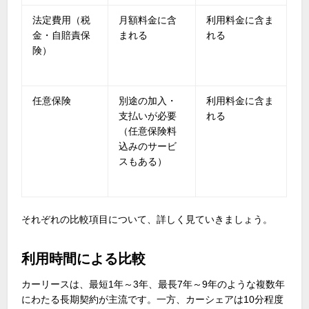
法定費用（税
月額料金に含
利用料金に含ま
金・自賠責保
まれる
れる
険）
任意保険
別途の加入・
利用料金に含ま
支払いが必要
れる
（任意保険料
込みのサービ
スもある）
それぞれの比較項目について、詳しく見ていきましょう。
利用時間による比較
カーリースは、最短
1
年～
3
年、最長
7
年～
9
年のような複数年
にわたる長期契約が主流です。一方、カーシェアは
10
分程度