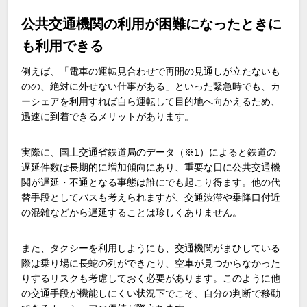
公共交通機関の利用が困難になったときに
も利用できる
例えば、「電車の運転見合わせで再開の見通しが立たないも
のの、絶対に外せない仕事がある」といった緊急時でも、カ
ーシェアを利用すれば自ら運転して目的地へ向かえるため、
迅速に到着できるメリットがあります。
実際に、国土交通省鉄道局のデータ（
※1
）によると鉄道の
遅延件数は長期的に増加傾向にあり、重要な日に公共交通機
関が遅延・不通となる事態は誰にでも起こり得ます。他の代
替手段としてバスも考えられますが、交通渋滞や乗降口付近
の混雑などから遅延することは珍しくありません。
また、タクシーを利用しようにも、交通機関がまひしている
際は乗り場に長蛇の列ができたり、空車が見つからなかった
りするリスクも考慮しておく必要があります。このように他
の交通手段が機能しにくい状況下でこそ、自分の判断で移動