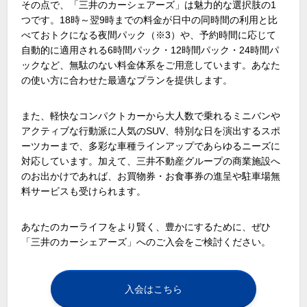
その点で、「三井のカーシェアーズ」は魅力的な選択肢の
1
つです。
18
時～翌
9
時までの料金が日中の同時間の利用と比
べておトクになる夜間パック（
※3
）や、予約時間に応じて
自動的に適用される
6
時間パック・
12
時間パック・
24
時間パ
ックなど、無駄のない料金体系をご用意しています。あなた
の使い方に合わせた最適なプランを提供します。
また、軽快なコンパクトカーから大人数で乗れるミニバンや
アクティブな行動派に人気の
SUV
、特別な日を演出するスポ
ーツカーまで、多彩な車種ラインアップであらゆるニーズに
対応しています。加えて、三井不動産グループの商業施設へ
のお出かけであれば、お買物券・お食事券の進呈や駐車場無
料サービスも受けられます。
あなたのカーライフをより賢く、豊かにするために、ぜひ
「三井のカーシェアーズ」へのご入会をご検討ください。
入会はこちら