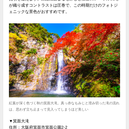
が織り成すコントラストは圧巻で、この時期だけのフォトジ
ェニックな景色がおすすめです。
紅葉が深く色づく秋の箕面大滝。真っ赤なもみじと澄み切った滝の流れ
は、思わず立ち止まって見入ってしまうほど美しい
▼箕面大滝
住所：大阪府箕面市箕面公園2-2