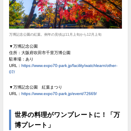
万博記念公園の紅葉。例年の見頃は11月上旬から12月上旬
▼万博記念公園
住所：大阪府吹田市千里万博公園
駐車場：あり
URL：
https://www.expo70-park.jp/facility/watchlearn/other-
07/
▼万博記念公園 紅葉まつり
URL：
https://www.expo70-park.jp/event/72669/
世界の料理がワンプレートに！「万
博プレート」