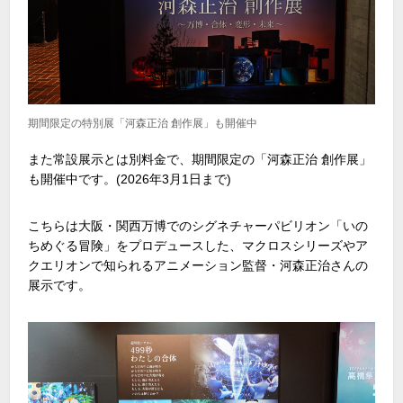
期間限定の特別展「河森正治 創作展」も開催中
また常設展示とは別料金で、期間限定の「河森正治 創作展」
も開催中です。
(2026
年
3
月
1
日まで
)
こちらは大阪・関西万博でのシグネチャーパビリオン「いの
ちめぐる冒険」をプロデュースした、マクロスシリーズやア
クエリオンで知られるアニメーション監督・河森正治さんの
展示です。