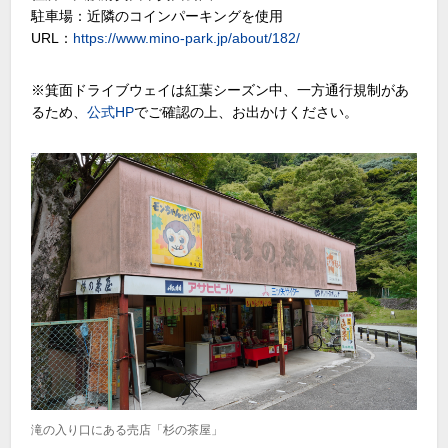
駐車場：近隣のコインパーキングを使用
URL：
https://www.mino-park.jp/about/182/
※箕面ドライブウェイは紅葉シーズン中、一方通行規制があ
るため、
公式
HP
でご確認の上、お出かけください。
滝の入り口にある売店「杉の茶屋」