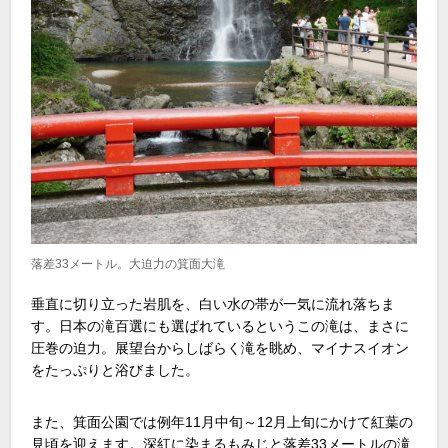
落差33メートル。大迫力の箕面大滝
垂直に切り立った岩肌を、白い水の帯が一気に流れ落ちま
す。日本の滝百選にも選ばれているというこの滝は、まさに
圧巻の迫力。展望台からしばらく滝を眺め、マイナスイオン
をたっぷりと浴びました。
また、箕面公園では例年
11
月中旬～
12
月上旬にかけて紅葉の
見頃を迎えます。深紅に染まるもみじと落差
33
メートルの滝