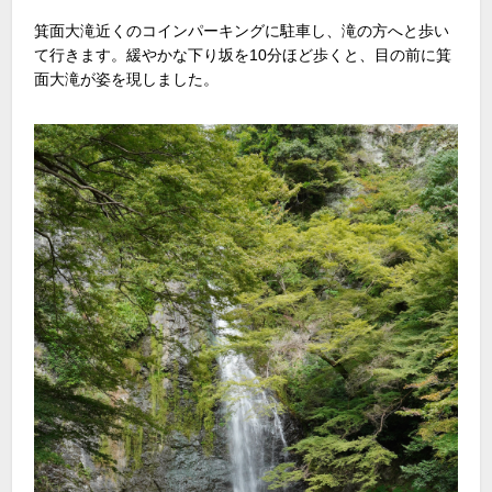
箕面大滝近くのコインパーキングに駐車し、滝の方へと歩い
て行きます。緩やかな下り坂を
10
分ほど歩くと、目の前に箕
面大滝が姿を現しました。