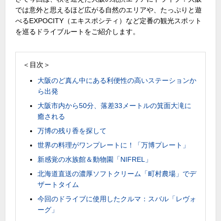
では意外と思えるほど広がる自然のエリアや、たっぷりと遊
べる
EXPOCITY
（エキスポシティ）など定番の観光スポット
を巡るドライブルートをご紹介します。
＜目次＞
大阪のど真ん中にある利便性の高いステーションか
ら出発
大阪市内から50分、落差33メートルの箕面大滝に
癒される
万博の残り香を探して
世界の料理がワンプレートに！「万博プレート」
新感覚の水族館＆動物園「NIFREL」
北海道直送の濃厚ソフトクリーム「町村農場」でデ
ザートタイム
今回のドライブに使用したクルマ：スバル「レヴォ
ーグ」