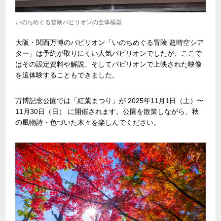
いのちめぐる冒険パビリオンの全体模型
大阪・関西万博のパビリオン「いのちめぐる冒険 超時空シア
ター」は予約が取りにくい人気パビリオンでしたが、ここで
はその設定資料や解説、そしてパビリオンで上映された映像
を追体験することもできました。
万博記念公園では「紅葉まつり」が
2025
年
11
月
1
日（土）〜
11
月
30
日（日） に開催されます。公園を散策しながら、秋
の風物詩・色づいた木々を楽しんでください。