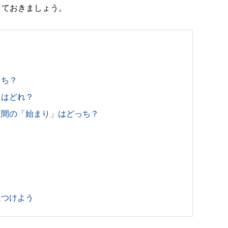
しておきましょう。
？
っち？
」はどれ？
区間の「始まり」はどっち？
？
？
？
？
につけよう