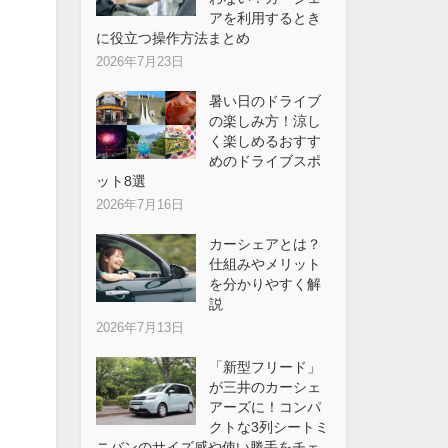
アを利用するとき
に役立つ操作方法まとめ
2026年7月23日
暑い日のドライブ
の楽しみ方！涼し
く楽しめるおすす
めのドライブスポ
ット8選
2026年7月16日
カーシェアとは？
仕組みやメリット
を分かりやすく解
説
2026年7月13日
「新型フリード」
が三井のカーシェ
アーズに！コンパ
クトな3列シートミ
ニバンのサイズ感や使い勝手をチェ