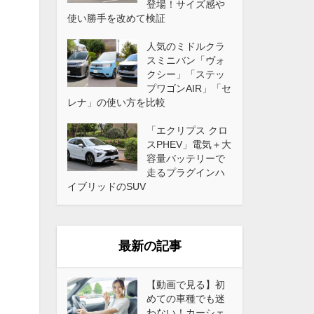
登場！サイズ感や
使い勝手を改めて検証
人気のミドルクラ
スミニバン「ヴォ
クシー」「ステッ
プワゴンAIR」「セ
レナ」の使い方を比較
「エクリプス クロ
スPHEV」電気＋大
容量バッテリーで
走るプラグインハ
イブリッドのSUV
最新の記事
【動画で見る】初
めての車種でも迷
わない！カーシェ