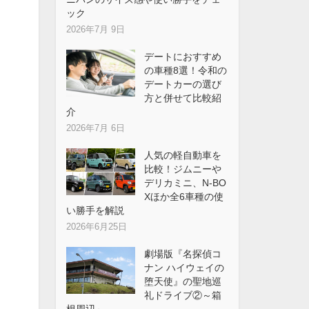
ック
2026年7月 9日
デートにおすすめ
の車種8選！令和の
デートカーの選び
方と併せて比較紹
介
2026年7月 6日
人気の軽自動車を
比較！ジムニーや
デリカミニ、N-BO
Xほか全6車種の使
い勝手を解説
2026年6月25日
劇場版『名探偵コ
ナン ハイウェイの
堕天使』の聖地巡
礼ドライブ②～箱
根周辺～