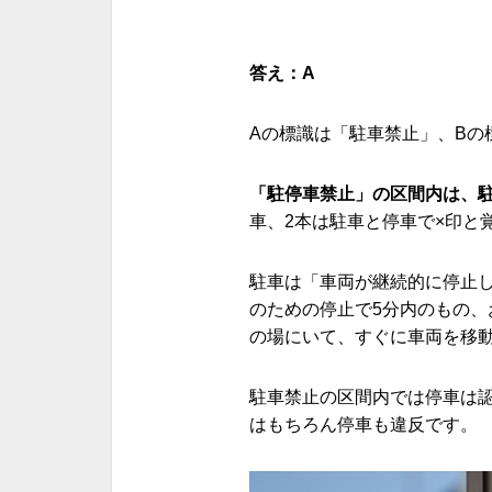
答え：A
Aの標識は「駐車禁止」、
B
の
「駐停車禁止」の区間内は、
車、
2
本は駐車と停車で×印と
駐車は「車両が継続的に停止
のための停止で
5
分内のもの、
の場にいて、すぐに車両を移
駐車禁止の区間内では停車は
はもちろん停車も違反です。