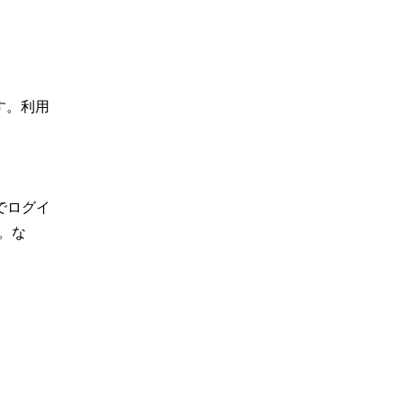
す。利用
でログイ
。な