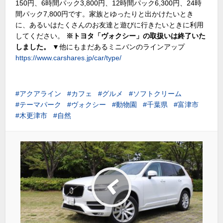
150円、6時間パック3,800円、12時間パック6,300円、24時
間パック7,800円です。家族とゆったりと出かけたいとき
に、あるいはたくさんのお友達と遊びに行きたいときに利用
してください。
※トヨタ「ヴォクシー」の取扱いは終了いた
しました。
▼他にもまだあるミニバンのラインアップ
https://www.carshares.jp/car/type/
アクアライン
カフェ
グルメ
ソフトクリーム
テーマパーク
ヴォクシー
動物園
千葉県
富津市
木更津市
自然