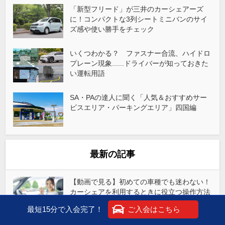
「新型フリード」が三井のカーシェアーズ
に！コンパクトな3列シートミニバンのサイ
ズ感や使い勝手をチェック
いくつわかる？ ファスナー合流、ハイドロ
プレーン現象......ドライバーが知っておきた
い運転用語
SA・PAの達人に聞く「人気＆おすすめサー
ビスエリア・パーキングエリア」四国編
最新の記事
【動画で見る】初めての車種でも迷わない！
カーシェアを利用するときに役立つ操作方法
まとめ
最短15分で入会完了！
ご入会はこちら
2026年7月23日