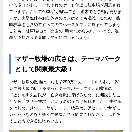
の入場口があり、それぞれのゲート付近に駐車場が用意され
ています。合計で4000台が駐車でき、週末でも余裕はありま
すが、大型連休やお盆休みのときはとても混雑するため、臨
時駐車場も含めてすべてのスペースが早々に埋まってしまう
ことも。駐車場には、開園の1時間前から入れますので、混
雑が予想される期間は早めに訪れましょう。
マザー牧場の広さは、テーマパーク
として関東最大級！
マザー牧場の敷地は、およそ250万平方メートルもあり、関
東で最大級の広さを持ったテーマパークです。創業者の
（故）前田久吉氏が「亡き母親に捧げるため」に開設したこ
とから「マザー牧場」という名称がつけられました。 牛や馬
をはじめ、ひつじ、ヤギ、ブタ、牧羊犬、アヒル、ウサギに
カピバラなどなど多くの動物たちが飼育されており、ふれあ
うこともできる動物もいます。