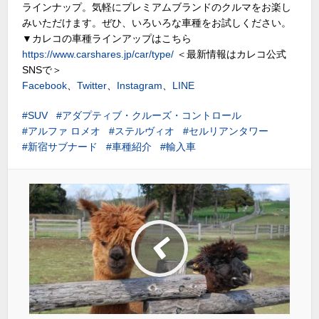
ラインナップ。気軽にプレミアムブランドのクルマをお楽し
みいただけます。ぜひ、いろいろな車種をお試しください。
▼カレコの車種ラインアップはこちら
https://www.carshares.jp/car/type/
＜最新情報はカレコ公式
SNSで＞
Facebook
、
Twitter
、
Instagram
、
LINE
SUV
アダプティブ・クルーズ・コントロール
アルファ ロメオ
ステルヴィオ
セルリアンタワー
新宿サブナード
車種紹介
輸入車