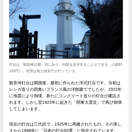
灯台は「観音崎公園」内にあり、内部を見学することができる（入館料
200円）。管理は海上保安庁が行っている
観音埼灯台は開国後、最初に作られた洋式灯台です。当初は
レンガ造りの四角いフランス風の洋館建てでしたが、1922年
に地震により倒壊。新たにコンクリート造りの灯台が建設さ
れます。しかし翌1923年に起きた「関東大震災」で再び倒壊
してしまいます。
現在の灯台は三代目で、1925年に再建されたもの。その美し
さから1998年に「日本の灯台50選」に指定されています。