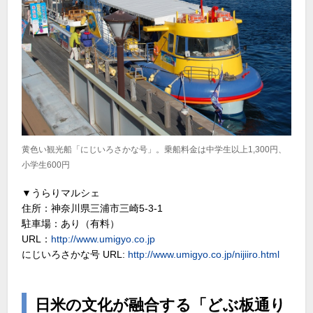
黄色い観光船「にじいろさかな号」。乗船料金は中学生以上1,300円、
小学生600円
▼うらりマルシェ
住所：神奈川県三浦市三崎5-3-1
駐車場：あり（有料）
URL：
http://www.umigyo.co.jp
にじいろさかな号 URL:
http://www.umigyo.co.jp/nijiiro.html
日米の文化が融合する「どぶ板通り