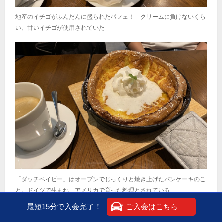
地産のイチゴがふんだんに盛られたパフェ！ クリームに負けないくら
い、甘いイチゴが使用されていた
「ダッチベイビー」はオーブンでじっくりと焼き上げたパンケーキのこ
と。ドイツで生まれ、アメリカで育った料理とされている
最短15分で入会完了！
ご入会はこちら
▼どぶ板通り商店街（本町商店街）
住所：神奈川県横須賀市本町2-7（振興組合）