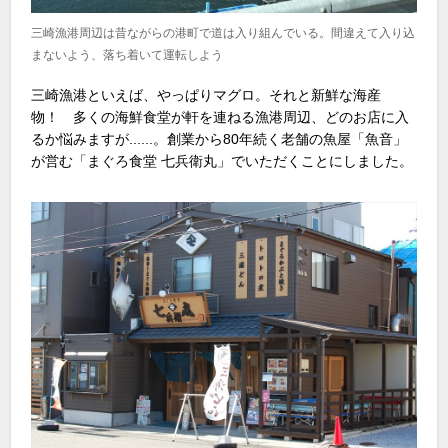
三崎漁港周辺は昔ながらの港町で道は入り組んでいる。間違えて入り込
まないよう、落ち着いて運転しよう
三崎漁港といえば、やっぱりマグロ。それと新鮮な海産
物！ 多くの海鮮食堂が軒を連ねる漁港周辺、どのお店に入
るか悩みますが......。創業から80年続く老舗の魚屋「魚音」
が営む「まぐろ食堂 七兵衛丸」でいただくことにしました。