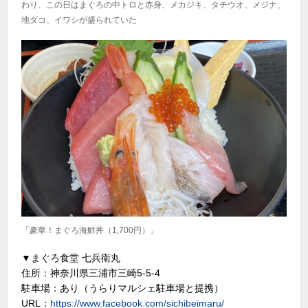
わり、この日はまぐろの中トロと赤身、メカジキ、タチウオ、メジナ、
地ダコ、イワシが盛られていた
「豪華！まぐろ海鮮丼（1,700円）」
▼まぐろ食堂 七兵衛丸
住所：神奈川県三浦市三崎5-5-4
駐車場：あり（うらりマルシェ駐車場と提携）
URL：
https://www.facebook.com/sichibeimaru/