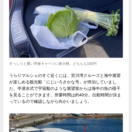
ずっしりと重い早春キャベツに春大根。どちらも100円
うらりマルシェのすぐ近くには、宮川湾クルーズと海中展望
が楽しめる観光船「にじいろさかな号」が停泊していまし
た。半潜水式で宇宙船のような展望室からは海中の魚の様子
を見ることができます。所要時間は約40分。出航時間が決ま
っているので確認しながら向かいましょう。