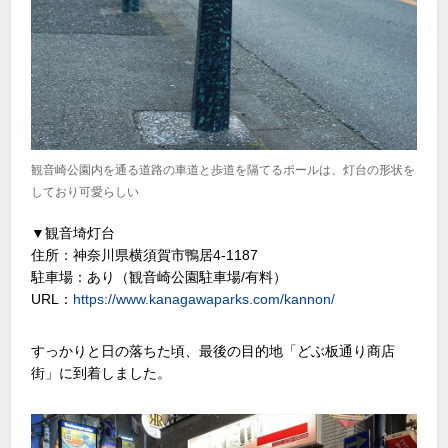
観音崎公園内を通る道路の車道と歩道を隔てるポールは、灯台の形状を
しており可愛らしい
▼観音埼灯台
住所：神奈川県横須賀市鴨居4-1187
駐車場：あり（観音崎公園駐車場/有料）
URL：
https://www.kanagawaparks.com/kannon/
すっかりと日の落ちた頃、最後の目的地「どぶ板通り商店
街」に到着しました。