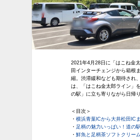
2021年4月28日に「はこ
田インターチェンジから箱根ま
縮。渋滞緩和なども期待され
は、「はこね金太郎ライン」
の駅」に立ち寄りながら日帰
＜目次＞
・
横浜青葉ICから大井松田IC
・
足柄の魅力いっぱい！道の
・
鮮魚と足柄茶ソフトクリーム