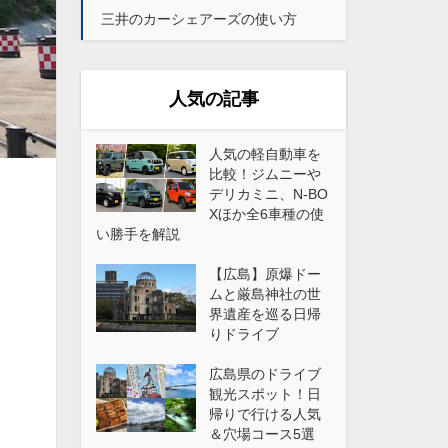
三井のカーシェアーズの使い方
人気の記事
人気の軽自動車を
比較！ジムニーや
デリカミニ、N-BO
Xほか全6車種の使
い勝手を解説
【広島】原爆ドー
ムと厳島神社の世
界遺産を巡る日帰
りドライブ
広島県のドライブ
観光スポット！日
帰りで行ける人気
＆穴場コース5選