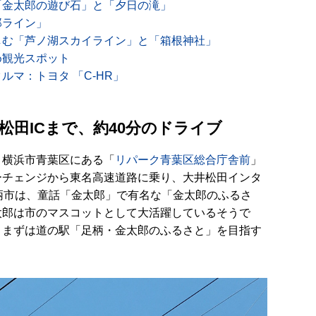
「金太郎の遊び石」と「夕日の滝」
郎ライン」
しむ「芦ノ湖スカイライン」と「箱根神社」
め観光スポット
ルマ：トヨタ 「C-HR」
松田ICまで、約40分のドライブ
、横浜市青葉区にある「
リパーク青葉区総合庁舎前
」
ーチェンジから東名高速道路に乗り、大井松田インタ
柄市は、童話「金太郎」で有名な「金太郎のふるさ
太郎は市のマスコットとして大活躍しているそうで
、まずは道の駅「足柄・金太郎のふるさと」を目指す