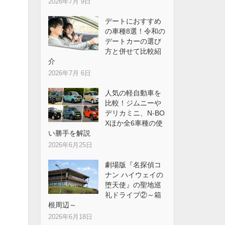
2026年7月 9日
デートにおすすめ
の車種8選！令和の
デートカーの選び
方と併せて比較紹
介
2026年7月 6日
人気の軽自動車を
比較！ジムニーや
デリカミニ、N-BO
Xほか全6車種の使
い勝手を解説
2026年6月25日
劇場版『名探偵コ
ナン ハイウェイの
堕天使』の聖地巡
礼ドライブ②～箱
根周辺～
2026年6月18日