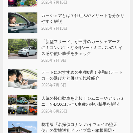
2026年7月16日
カーシェアとは？仕組みやメリットを分かり
やすく解説
2026年7月13日
「新型フリード」が三井のカーシェアーズ
に！コンパクトな3列シートミニバンのサイ
ズ感や使い勝手をチェック
2026年7月 9日
デートにおすすめの車種8選！令和のデート
カーの選び方と併せて比較紹介
2026年7月 6日
人気の軽自動車を比較！ジムニーやデリカミ
ニ、N-BOXほか全6車種の使い勝手を解説
2026年6月25日
劇場版『名探偵コナン ハイウェイの堕天
使』の聖地巡礼ドライブ②～箱根周辺～