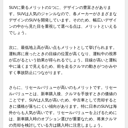
SUVに乗るメリットの
1
つに、デザインの豊富さがありま
す。
SUV
は人気のジャンルなので、各メーカーがさまざまな
デザインの
SUV
を開発しています。そのため、幅広いデザイ
ンの中から見た目を重視して選べる点は、メリットといえる
でしょう。
次に、最低地上高が高い点もメリットとして挙げられます。
運転席に座ったときの目線の位置が高くなり、運転中の視界
が広がるという効果が得られるでしょう。目線が高いと運転
中に遠くまで見えるため、前を走るクルマの動きがつかみや
すく事故防止につながります。
さらに、リセールバリューが高いのもメリットです。リセー
ルバリューとは、新車購入後、クルマを手放すときの価値の
ことです。
SUV
は人気が高いため、中古車として売却すると
きに価格が落ちにくい傾向があります。特に日本の
SUV
は海
外からも人気が高いです。リセールバリューを上げるために
は、新車購入時のオプション選びが重要なため、将来クルマ
の売却を検討している方は購入時に注意しましょう。