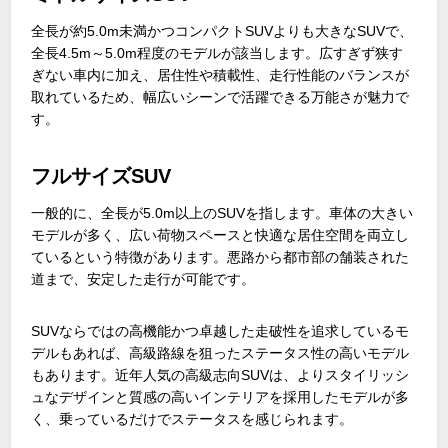
全長が約
5.0m
未満かつコンパクト
SUV
よりも大きな
SUV
で、
全長
4.5m
～
5.0m
程度のモデルが該当します。広すぎず狭す
ぎない車内に加え、居住性や積載性、走行性能のバランスが
取れているため、幅広いシーンで活躍できる万能さが魅力で
す。
フルサイズSUV
一般的に、全長が
5.0m
以上の
SUV
を指します。車体の大きい
モデルが多く、広い荷物スペースと快適な居住空間を両立し
ているという特徴があります。悪路から都市部の舗装された
道まで、安定した走行が可能です。
SUVならではの高機能かつ卓越した走破性を追求しているモ
デルもあれば、高級路線を狙ったステータス性の高いモデル
もあります。近年人気の高級志向
SUV
は、よりスタイリッシ
ュなデザインと質感の高いインテリアを採用したモデルが多
く、乗っているだけでステータスを感じられます。