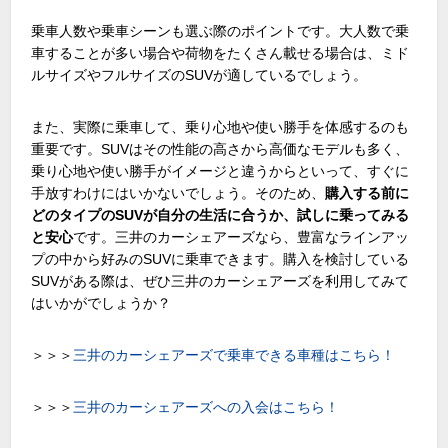
乗車人数や乗車シーンも選ぶ際のポイントです。大人数で乗
車することが多い場合や荷物をたくさん載せる場合は、ミド
ルサイズやフルサイズの
SUV
が適しているでしょう。
また、実際に乗車して、乗り心地や使い勝手を体感するのも
重要です。
SUV
はその性能の高さから高価なモデルも多く、
乗り心地や使い勝手がイメージと違うからといって、すぐに
手放すわけにはいかないでしょう。そのため、
購入する前に
どのタイプのSUVが自分の生活に合うか、試しに乗ってみる
と安心
です。三井のカーシェアーズなら、豊富なラインアッ
プの中から好みの
SUV
に乗車できます。購入を検討している
SUV
がある際は、ぜひ三井のカーシェアーズを利用してみて
はいかがでしょうか？
＞＞＞
三井のカーシェアーズで乗車できる車種はこちら！
＞＞＞
三井のカーシェアーズへの入会はこちら！