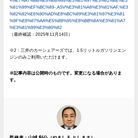
=%E7%A7%BB%E5%8B%95%E3%81%97%E3%81%BE%E3
%81%99%EF%BC%89-,ASV%E3%81%A8%E3%81%AF,%E3
%82%92%E6%90%AD%E8%BC%89%E3%81%97%E3%81
%9F%E8%87%AA%E5%8B%95%E8%BB%8A%E3%81%A7
%E3%81%99%E3%80%82
（最終確認：2025年11月14日）
※2：三井のカーシェアーズでは、
1.5
リットルガソリンエン
ジンのみご利用いただけます。
※
記事内容は公開時のものです。変更になる場合がありま
す。
監修者：山城 利公（やましろ としまさ）