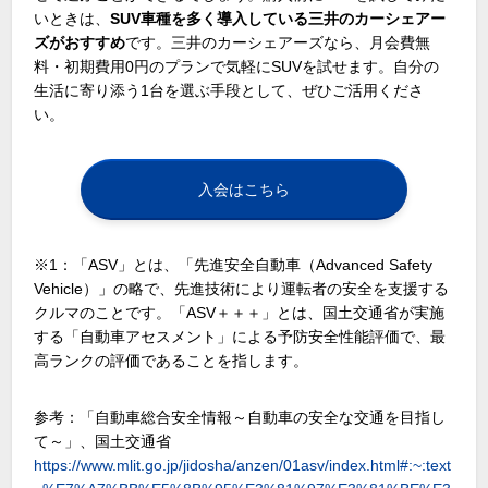
いときは、
SUV車種を多く導入している三井のカーシェアー
ズがおすすめ
です。三井のカーシェアーズなら、月会費無
料・初期費用
0
円のプランで気軽に
SUV
を試せます。自分の
生活に寄り添う
1
台を選ぶ手段として、ぜひご活用くださ
い。
入会はこちら
※1：「
ASV
」とは、「先進安全自動車（
Advanced Safety
Vehicle
）」の略で、先進技術により運転者の安全を支援する
クルマのことです。「
ASV
＋＋＋」とは、国土交通省が実施
する「自動車アセスメント」による予防安全性能評価で、最
高ランクの評価であることを指します。
参考：「自動車総合安全情報～自動車の安全な交通を目指し
て～」、国土交通省
https://www.mlit.go.jp/jidosha/anzen/01asv/index.html#:~:text