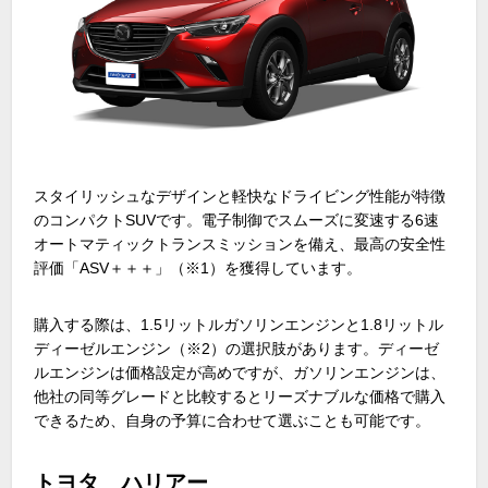
スタイリッシュなデザインと軽快なドライビング性能が特徴
のコンパクト
SUV
です。電子制御でスムーズに変速する
6
速
オートマティックトランスミッションを備え、最高の安全性
評価「
ASV
＋＋＋」（
※1
）を獲得しています。
購入する際は、
1.5
リットルガソリンエンジンと
1.8
リットル
ディーゼルエンジン（
※2
）の選択肢があります。ディーゼ
ルエンジンは価格設定が高めですが、ガソリンエンジンは、
他社の同等グレードと比較するとリーズナブルな価格で購入
できるため、自身の予算に合わせて選ぶことも可能です。
トヨタ ハリアー