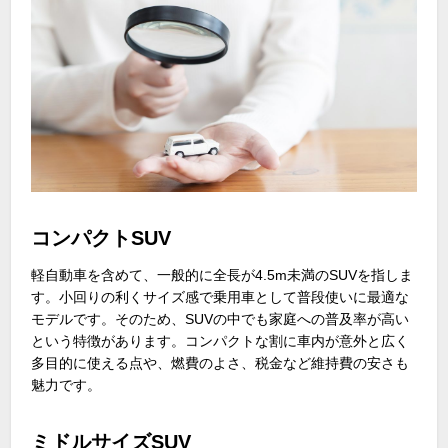
コンパクトSUV
軽自動車を含めて、一般的に全長が
4.5m
未満の
SUV
を指しま
す。小回りの利くサイズ感で乗用車として普段使いに最適な
モデルです。そのため、
SUV
の中でも家庭への普及率が高い
という特徴があります。コンパクトな割に車内が意外と広く
多目的に使える点や、燃費のよさ、税金など維持費の安さも
魅力です。
ミドルサイズSUV