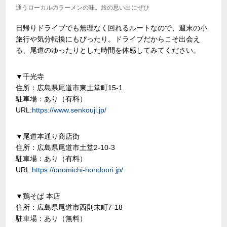
通うローカルのラーメンの味。旅の思い出にぜひ
日帰りドライブでも無理なく回れるルートなので、週末の小
旅行や気分転換にもぴったり。ドライブだからこそ出会え
る、尾道のゆったりとした時間を体感してみてください。
▼千光寺
住所：広島県尾道市東土堂町15-1
駐車場：あり（有料）
URL:
https://www.senkouji.jp/
▼尾道本通り商店街
住所：広島県尾道市土堂2-10-3
駐車場：あり（有料）
URL:
https://onomichi-hondoori.jp/
▼鶏そば 本店
住所：広島県尾道市西則末町7-18
駐車場：あり（無料）