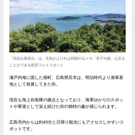
「高烏台展望台」は、天気がよければ四国の山々や「音戸大橋」も見る
ことができる絶景フォトスポット
瀬戸内海に面した港町、広島県呉市は、明治時代より海軍基
地として発展してきた街。
現在も海上自衛隊の拠点となっており、海軍ゆかりのスポッ
トや軍港として栄え続けた街の独特の趣が感じられます。
広島市内からは約40分と日帰り観光にもアクセスしやすいス
ポットです。