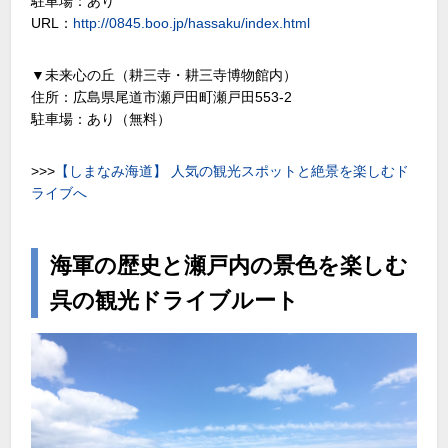
駐車場：あり
URL：
http://0845.boo.jp/hassaku/index.html
▼未来心の丘（耕三寺・耕三寺博物館内）
住所：広島県尾道市瀬戸田町瀬戸田553-2
駐車場：あり（無料）
>>>
【しまなみ海道】 人気の観光スポットと絶景を楽しむド
ライブへ
海軍の歴史と瀬戸内の景色を楽しむ
呉の観光ドライブルート