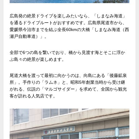
広島発の絶景ドライブを楽しみたいなら、「しまなみ海道」
を通るドライブルートがおすすめです。広島県尾道市から、
愛媛県今治市までを結ぶ全長
60km
の大橋「しまなみ海道（西
瀬戸自動車道）」。
全部で
6
つの島を繋いでおり、橋から見渡す海とそこに浮か
ぶ島々の絶景が楽しめます。
尾道大橋を渡って最初に向かうのは、向島にある「後藤鉱泉
所」。手作りの「ラムネ」と、昭和
5
年創業当時から受け継
がれる、伝説の「マルゴサイダー」を求めて、全国から観光
客が訪れる人気店です。