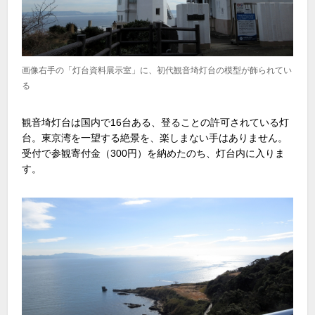
画像右手の「灯台資料展示室」に、初代観音埼灯台の模型が飾られてい
る
観音埼灯台は国内で16台ある、登ることの許可されている灯
台。東京湾を一望する絶景を、楽しまない手はありません。
受付で参観寄付金（300円）を納めたのち、灯台内に入りま
す。