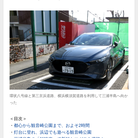
環状八号線と第三京浜道路、横浜横須賀道路を利用して三浦半島へ向か
った
＜目次＞
・
都心から観音崎公園まで、およそ2時間
・
灯台に登れ、浜辺でも遊べる観音崎公園