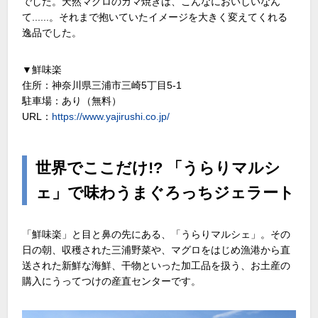
でした。天然マグロのカマ焼きは、こんなにおいしいなん
て......。それまで抱いていたイメージを大きく変えてくれる
逸品でした。
▼鮮味楽
住所：神奈川県三浦市三崎5丁目5-1
駐車場：あり（無料）
URL：
https://www.yajirushi.co.jp/
世界でここだけ!? 「うらりマルシ
ェ」で味わうまぐろっちジェラート
「鮮味楽」と目と鼻の先にある、「うらりマルシェ」。その
日の朝、収穫された三浦野菜や、マグロをはじめ漁港から直
送された新鮮な海鮮、干物といった加工品を扱う、お土産の
購入にうってつけの産直センターです。