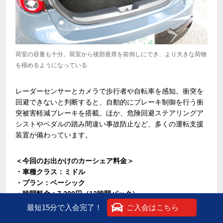
荷室の容量も十分。荷室から後部座席を前倒しにでき、より大きな荷物
を積めるようになっている
レーダーセンサーとカメラで歩行者や自転車を感知。衝突を
回避できないと判断すると、自動的にブレーキ制御を行う衝
突被害軽減ブレーキを搭載。ほか、危険回避ステアリングア
シストやペダルの踏み間違い事故防止など、多くの運転支援
装置が備わっています。
＜今回のお出かけのカーシェア料金＞
・車種クラス：ミドル
・プラン：ベーシック
・時間料金：7,200円（12時間パック）
・距離料金：3,990円（21円×190km）
最短15分で入会完了！
ご入会はこちら
合計：11,190円