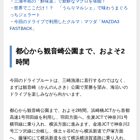
・
三浦半島の「鮮味楽」で新鮮なマグロを堪能！
・
世界でここだけ！？ 「うらりマルシェ」で味わうまぐろ
っちジェラート
・
今回のドライブで利用したクルマ：マツダ「MAZDA3
FASTBACK」
都心から観音崎公園まで、およそ2
時間
今回のドライブルートは、三崎漁港に直行するのではなく、
まずは観音崎（かんのんさき）公園で景勝を望み、海沿いの
ドライブを楽しみながら向かいます。
都心から観音崎公園まで、およそ2時間。浜崎橋JCTから首都
高速1号羽田線を利用し、羽田方面へ。生麦JCTで神奈川1号
横羽線に乗り入れ、横浜方面に進みます。金港JCTで神奈川2
号三ツ沢線に分岐し、保土ヶ谷ICから横浜新道で戸塚方面
へ。藤塚ICにて横浜新道を出て横浜横須賀道路に乗り入れ、