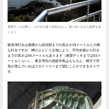
展望デッキは狭く、人がすれ違う余裕はない。譲り合いながら絶景を楽
しもう
観音埼灯台は基礎から頭頂部までの高さが19メートルと小柄
な灯台ですが、岬の上という立地により、平均水面から灯火
までの高さは56メートルもあります（展望デッキまでは53メ
ートルくらい）。東京湾先の房総半島はもちろん、晴天で空
気が澄んでいればスカイツリーまで望むことができるそうで
す。