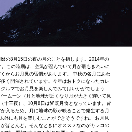
暦の8月15日の夜の月のことを指します。2014年の
す。この時期は、空気が澄んでいて月が最もきれいに
くからお月見の習慣があります。 中秋の名月にあわ
が多く開催されています。今年はおトクになったカレ
てクルマでお月見を楽しんでみてはいかがでしょう
ーパームーン（月と地球が近くなり月が大きく輝いて見
月（十三夜）、10月8日は皆既月食となっています。皆
球が入るため、月に地球の影が映ることで発生する月
月以外にも月を楽しむことができそうですね。 お月見
とがほとんど。そんなときにオススメなのがカレコの