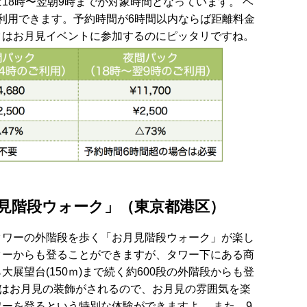
18時〜翌朝9時までが対象時間となっています。 ベ
円で利用できます。予約時間が6時間以内ならば距離料金
クはお月見イベントに参加するのにピッタリですね。
月見階段ウォーク」（東京都港区）
タワーの外階段を歩く「お月見階段ウォーク」が楽し
ターからも登ることができますが、タワー下にある商
展望台(150ｍ)まで続く約600段の外階段からも登
にはお月見の装飾がされるので、お月見の雰囲気を楽
ーを登るという特別な体験ができますよ。 また、9