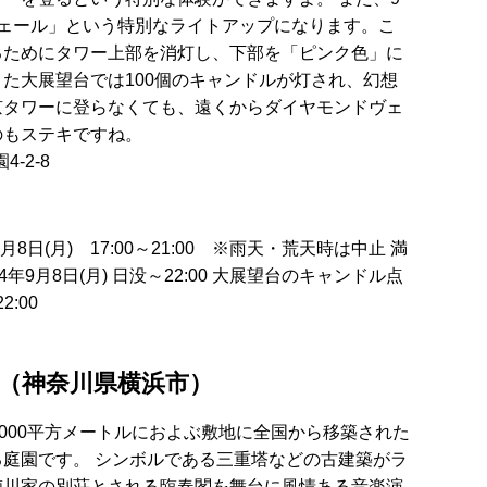
ヴェール」という特別なライトアップになります。こ
るためにタワー上部を消灯し、下部を「ピンク色」に
た大展望台では100個のキャンドルが灯され、幻想
京タワーに登らなくても、遠くからダイヤモンドヴェ
のもステキですね。
‐2‐8
8日(月) 17:00～21:00 ※雨天・荒天時は中止 満
年9月8日(月) 日没～22:00 大展望台のキャンドル点
2:00
」（神奈川県横浜市）
5000平方メートルにおよぶ敷地に全国から移築された
庭園です。 シンボルである三重塔などの古建築がラ
徳川家の別荘とされる臨春閣を舞台に風情ある音楽演