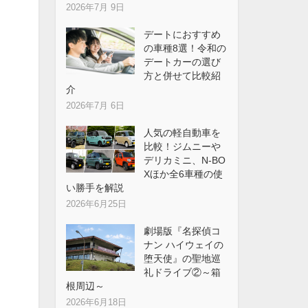
2026年7月 9日
デートにおすすめ
の車種8選！令和の
デートカーの選び
方と併せて比較紹
介
2026年7月 6日
人気の軽自動車を
比較！ジムニーや
デリカミニ、N-BO
Xほか全6車種の使
い勝手を解説
2026年6月25日
劇場版『名探偵コ
ナン ハイウェイの
堕天使』の聖地巡
礼ドライブ②～箱
根周辺～
2026年6月18日