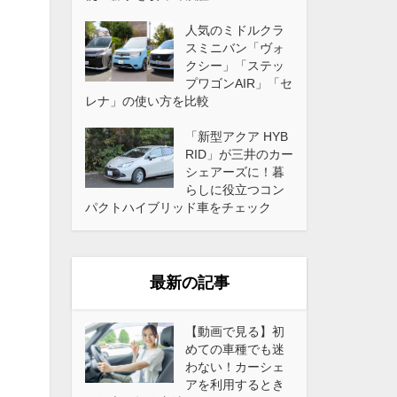
人気のミドルクラ
スミニバン「ヴォ
クシー」「ステッ
プワゴンAIR」「セ
レナ」の使い方を比較
「新型アクア HYB
RID」が三井のカー
シェアーズに！暮
らしに役立つコン
パクトハイブリッド車をチェック
最新の記事
【動画で見る】初
めての車種でも迷
わない！カーシェ
アを利用するとき