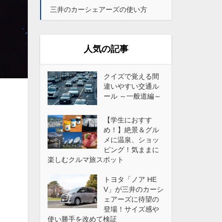
三井のカーシェアーズの使い方
人気の記事
クイズで覚える間
違いやすい交通ル
ール ～一般道編～
【学生におすす
め！】絶景＆グル
メに温泉、ショッ
ピング！気ままに
楽しむクルマ旅スポット
トヨタ「ノア HE
V」が三井のカーシ
ェアーズに待望の
登場！サイズ感や
使い勝手を改めて検証