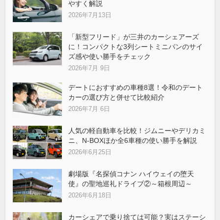
やすく解説
2026年7月13日
「新型フリード」が三井のカーシェアーズ
に！コンパクトな3列シートミニバンのサイ
ズ感や使い勝手をチェック
2026年7月 9日
デートにおすすめの車種8選！令和のデート
カーの選び方と併せて比較紹介
2026年7月 6日
人気の軽自動車を比較！ジムニーやデリカミ
ニ、N-BOXほか全6車種の使い勝手を解説
2026年6月25日
劇場版『名探偵コナン ハイウェイの堕天
使』の聖地巡礼ドライブ②～箱根周辺～
2026年6月18日
カーシェアで乗り捨ては可能？実はステーシ