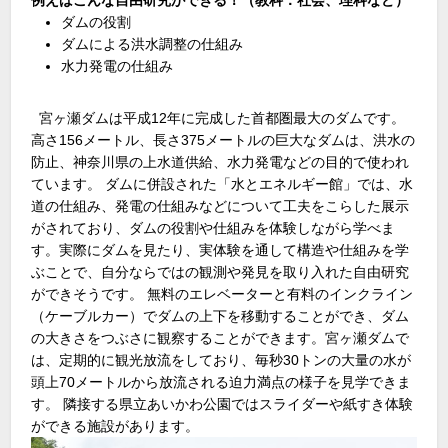
例えばこんな自由研究ができる！（教科：社会、理科など）
ダムの役割
ダムによる洪水調整の仕組み
水力発電の仕組み
宮ヶ瀬ダムは平成12年に完成した首都圏最大のダムです。
高さ156メートル、長さ375メートルの巨大なダムは、洪水の
防止、神奈川県の上水道供給、水力発電などの目的で使われ
ています。 ダムに併設された「水とエネルギー館」では、水
道の仕組み、発電の仕組みなどについて工夫をこらした展示
がされており、ダムの役割や仕組みを体験しながら学べま
す。実際にダムを見たり、実体験を通して構造や仕組みを学
ぶことで、自分ならではの観測や発見を取り入れた自由研究
ができそうです。 無料のエレベーターと有料のインクライン
（ケーブルカー）でダムの上下を移動することができ、ダム
の大きさをつぶさに観察することができます。宮ヶ瀬ダムで
は、定期的に観光放流をしており、毎秒30トンの大量の水が
頭上70メートルから放流される迫力満点の様子を見学できま
す。 隣接する県立あいかわ公園ではスライダーや紙すき体験
ができる施設があります。