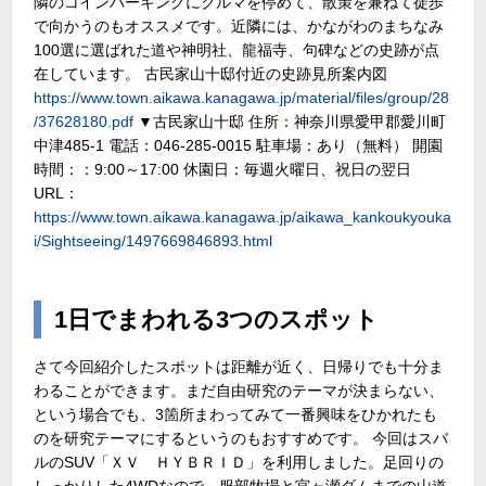
隣のコインパーキングにクルマを停めて、散策を兼ねて徒歩
で向かうのもオススメです。近隣には、かながわのまちなみ
100選に選ばれた道や神明社、龍福寺、句碑などの史跡が点
在しています。 古民家山十邸付近の史跡見所案内図
https://www.town.aikawa.kanagawa.jp/material/files/group/28
/37628180.pdf
▼古民家山十邸 住所：神奈川県愛甲郡愛川町
中津485-1 電話：046-285-0015 駐車場：あり（無料） 開園
時間：：9:00～17:00 休園日：毎週火曜日、祝日の翌日
URL：
https://www.town.aikawa.kanagawa.jp/aikawa_kankoukyouka
i/Sightseeing/1497669846893.html
1日でまわれる3つのスポット
さて今回紹介したスポットは距離が近く、日帰りでも十分ま
わることができます。まだ自由研究のテーマが決まらない、
という場合でも、3箇所まわってみて一番興味をひかれたも
のを研究テーマにするというのもおすすめです。 今回はスバ
ルのSUV「ＸＶ ＨＹＢＲＩＤ」を利用しました。足回りの