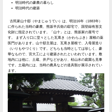
明治時代の豪農の暮らし
明治時代の建築
古民家山十邸（やまじゅうてい）は、明治16年（1883年）
に作られた当時の豪農、熊坂半兵衛の邸宅で、国登録有形文
化財に指定されています。「山十」とは、熊坂家の屋号で
す。 まず入り口に堂々とした瓦葺き（かわらぶき）屋根の薬
医門があります。山十邸主屋は、瓦葺き屋根で、入母屋造り
（いりもやづくり）です。どちらも当時としては珍しく、豪
華なもので、宮大工により建築されたといわれています。敷
地内には他に、土蔵、井戸などがあり、枯山水の庭園も見事
です。土蔵内には、当時の農具などの道具類が展示されてい
ます。