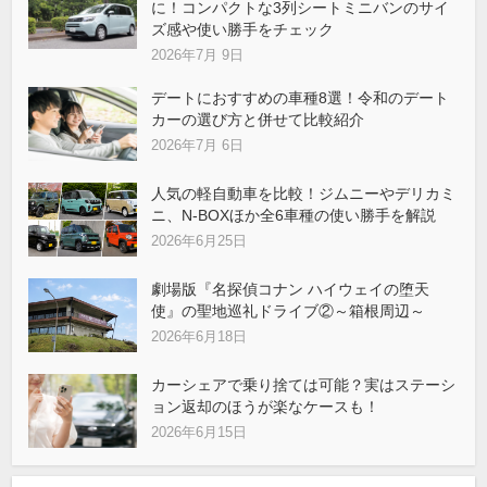
に！コンパクトな3列シートミニバンのサイ
ズ感や使い勝手をチェック
2026年7月 9日
デートにおすすめの車種8選！令和のデート
カーの選び方と併せて比較紹介
2026年7月 6日
人気の軽自動車を比較！ジムニーやデリカミ
ニ、N-BOXほか全6車種の使い勝手を解説
2026年6月25日
劇場版『名探偵コナン ハイウェイの堕天
使』の聖地巡礼ドライブ②～箱根周辺～
2026年6月18日
カーシェアで乗り捨ては可能？実はステーシ
ョン返却のほうが楽なケースも！
2026年6月15日