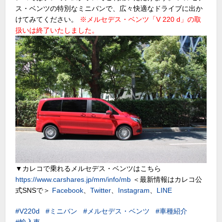
ス・ベンツの特別なミニバンで、広々快適なドライブに出か
けてみてください。
※メルセデス・ベンツ「V 220 d」の取
扱いは終了いたしました。
▼カレコで乗れるメルセデス・ベンツはこちら
https://www.carshares.jp/mm/info/mb
＜最新情報はカレコ公
式SNSで＞
Facebook
、
Twitter
、
Instagram
、
LINE
V220d
ミニバン
メルセデス・ベンツ
車種紹介
輸入車