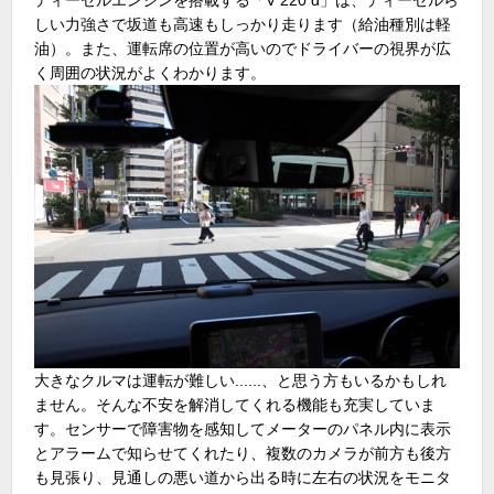
ディーゼルエンジンを搭載する「V 220 d」は、ディーゼルら
しい力強さで坂道も高速もしっかり走ります（給油種別は軽
油）。また、運転席の位置が高いのでドライバーの視界が広
く周囲の状況がよくわかります。
大きなクルマは運転が難しい......、と思う方もいるかもしれ
ません。そんな不安を解消してくれる機能も充実していま
す。センサーで障害物を感知してメーターのパネル内に表示
とアラームで知らせてくれたり、複数のカメラが前方も後方
も見張り、見通しの悪い道から出る時に左右の状況をモニタ