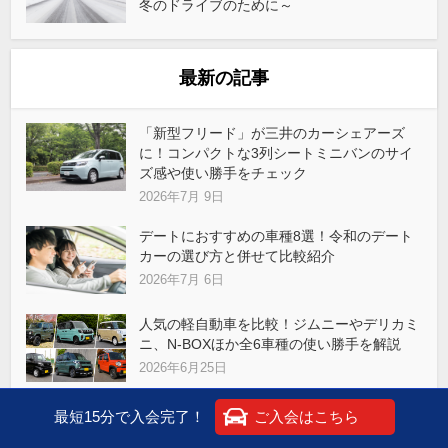
冬のドライブのために～
最新の記事
「新型フリード」が三井のカーシェアーズ
に！コンパクトな3列シートミニバンのサイ
ズ感や使い勝手をチェック
2026年7月 9日
デートにおすすめの車種8選！令和のデート
カーの選び方と併せて比較紹介
2026年7月 6日
人気の軽自動車を比較！ジムニーやデリカミ
ニ、N-BOXほか全6車種の使い勝手を解説
2026年6月25日
劇場版『名探偵コナン ハイウェイの堕天
最短15分で入会完了！
ご入会はこちら
使』の聖地巡礼ドライブ②～箱根周辺～