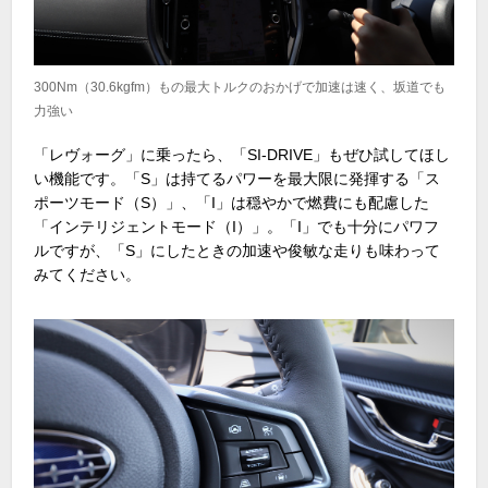
300Nm（30.6kgfm）もの最大トルクのおかげで加速は速く、坂道でも
力強い
「レヴォーグ」に乗ったら、「SI-DRIVE」もぜひ試してほし
い機能です。「S」は持てるパワーを最大限に発揮する「ス
ポーツモード（S）」、「I」は穏やかで燃費にも配慮した
「インテリジェントモード（I）」。「I」でも十分にパワフ
ルですが、「S」にしたときの加速や俊敏な走りも味わって
みてください。