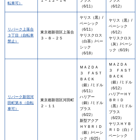
１－１２－１４
プラス
プラス
転車可）
（6/11）
（6/12）
ヤリス（黒）/
ヤリス（黒）/
ベーシック
ベーシック
リパーク上落合
（6/11）
東京都新宿区上落合
（6/12）
３丁目（自転車
ヤリスクロス
３－８－２５
ヤリスクロス
禁止）
（白茶）/ベー
（灰）/ベーシ
シック
ック（6/19）
（6/18）
ＭＡＺＤＡ
ＭＡＺＤＡ
３ ＦＡＳＴ
３ ＦＡＳＴ
ＢＡＣＫ
ＢＡＣＫ
（銀）/ミドル
（銀）/ミドル
（6/12）
（6/11）
ハリアーＨＹ
リパーク新宿河
ハリアー
東京都新宿区河田町
ＢＲＩＤ
田町第８（自転
（銅）/ミドル
２－１１
（黒）/ミドル
車可）
プラス
プラス
（6/22）
（6/23）
新型アクア
ヤリスＨＹＢ
ＨＹＢＲＩＤ
ＲＩＤ（白）/
（銀）/ベーシ
ベーシック
ック（6/25）