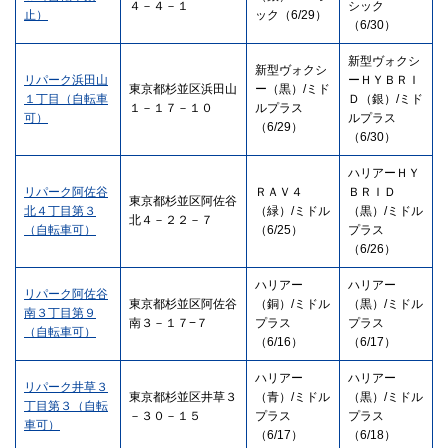
４－４－１
シック
止）
ック（6/29）
（6/30）
新型ヴォクシ
新型ヴォクシ
リパーク浜田山
ーＨＹＢＲＩ
東京都杉並区浜田山
ー（黒）/ミド
１丁目（自転車
Ｄ（銀）/ミド
１－１７－１０
ルプラス
可）
ルプラス
（6/29）
（6/30）
ハリアーＨＹ
リパーク阿佐谷
ＲＡＶ４
ＢＲＩＤ
東京都杉並区阿佐谷
北４丁目第３
（緑）/ミドル
（黒）/ミドル
北４－２２－７
（自転車可）
（6/25）
プラス
（6/26）
ハリアー
ハリアー
リパーク阿佐谷
東京都杉並区阿佐谷
（銅）/ミドル
（黒）/ミドル
南３丁目第９
南３－１７−７
プラス
プラス
（自転車可）
（6/16）
（6/17）
ハリアー
ハリアー
リパーク井草３
東京都杉並区井草３
（青）/ミドル
（黒）/ミドル
丁目第３（自転
－３０－１５
プラス
プラス
車可）
（6/17）
（6/18）