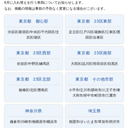
6月に入れ替えを行う車両についてお知らせします。
なお、掲載の情報は事前の予告なく変更になる場合がございます。
東京都 都心部
東京都 23区東部
渋谷区/新宿区/中央区/千代田区/文
足立区/江戸川区/葛飾区/江東区/墨
京区/港区
田区/台東区
東京都 23区西部
東京都 23区南部
杉並区/中野区/練馬区
大田区/品川区/世田谷区/目黒区
東京都 23区北部
東京都 その他市部
板橋区/北区/豊島区
小平市/立川市/調布市/八王子市/東
大和市/府中市/町田市/三鷹市
神奈川県
埼玉県
鎌倉市/川崎市/相模原市/横浜市
朝霞市/さいたま市/草加市/所沢市