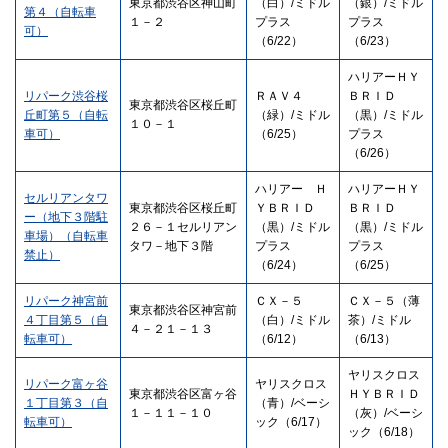
東京都渋谷区神山町
（白）/ミドル
（銀）/ミドル
第４（自転車
１－２
プラス
プラス
可）
（6/22）
（6/23）
ハリアーＨＹ
リパーク渋谷桜
ＲＡＶ４
ＢＲＩＤ
東京都渋谷区桜丘町
丘町第５（自転
（緑）/ミドル
（黒）/ミドル
１０－１
車可）
（6/25）
プラス
（6/26）
ハリアー Ｈ
ハリアーＨＹ
セルリアンタワ
東京都渋谷区桜丘町
ＹＢＲＩＤ
ＢＲＩＤ
ー（地下３階駐
２６－１セルリアン
（黒）/ミドル
（黒）/ミドル
車場）（自転車
タワ－地下３階
プラス
プラス
禁止）
（6/24）
（6/25）
リパーク神宮前
ＣＸ－５
ＣＸ－５（薄
東京都渋谷区神宮前
４丁目第５（自
（白）/ミドル
茶）/ミドル
４－２１－１３
転車可）
（6/12）
（6/13）
ヤリスクロス
リパーク富ヶ谷
ヤリスクロス
東京都渋谷区富ヶ谷
ＨＹＢＲＩＤ
１丁目第３（自
（青）/ベーシ
１－１１－１０
（灰）/ベーシ
転車可）
ック（6/17）
ック（6/18）