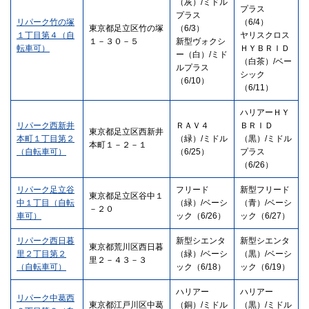
（灰）/ミドル
プラス
プラス
リパーク竹の塚
（6/4）
東京都足立区竹の塚
（6/3）
１丁目第４（自
ヤリスクロス
１－３０－５
新型ヴォクシ
転車可）
ＨＹＢＲＩＤ
ー（白）/ミド
（白茶）/ベー
ルプラス
シック
（6/10）
（6/11）
ハリアーＨＹ
リパーク西新井
ＲＡＶ４
ＢＲＩＤ
東京都足立区西新井
本町１丁目第２
（緑）/ミドル
（黒）/ミドル
本町１－２－１
（自転車可）
（6/25）
プラス
（6/26）
リパーク足立谷
フリード
新型フリード
東京都足立区谷中１
中１丁目（自転
（緑）/ベーシ
（青）/ベーシ
－２０
車可）
ック（6/26）
ック（6/27）
リパーク西日暮
新型シエンタ
新型シエンタ
東京都荒川区西日暮
里２丁目第２
（緑）/ベーシ
（黒）/ベーシ
里２－４３－３
（自転車可）
ック（6/18）
ック（6/19）
ハリアー
ハリアー
リパーク中葛西
東京都江戸川区中葛
（銅）/ミドル
（黒）/ミドル