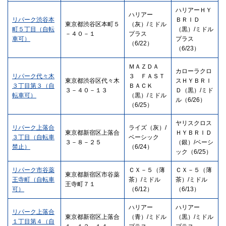
ハリアーＨＹ
ハリアー
リパーク渋谷本
ＢＲＩＤ
東京都渋谷区本町５
（灰）/ミドル
町５丁目（自転
（黒）/ミドル
－４０－１
プラス
車可）
プラス
（6/22）
（6/23）
ＭＡＺＤＡ
カローラクロ
リパーク代々木
３ ＦＡＳＴ
東京都渋谷区代々木
スＨＹＢＲＩ
３丁目第３（自
ＢＡＣＫ
３－４０－１３
Ｄ（黒）/ミド
転車可）
（黒）/ミドル
ル（6/26）
（6/25）
ヤリスクロス
リパーク上落合
ライズ（灰）/
東京都新宿区上落合
ＨＹＢＲＩＤ
３丁目（自転車
ベーシック
３－８－２５
（銀）/ベーシ
禁止）
（6/24）
ック（6/25）
リパーク市谷薬
ＣＸ－５（薄
ＣＸ－５（薄
東京都新宿区市谷薬
王寺町（自転車
茶）/ミドル
茶）/ミドル
王寺町７１
可）
（6/12）
（6/13）
ハリアー
ハリアー
リパーク上落合
東京都新宿区上落合
（青）/ミドル
（黒）/ミドル
１丁目第４（自