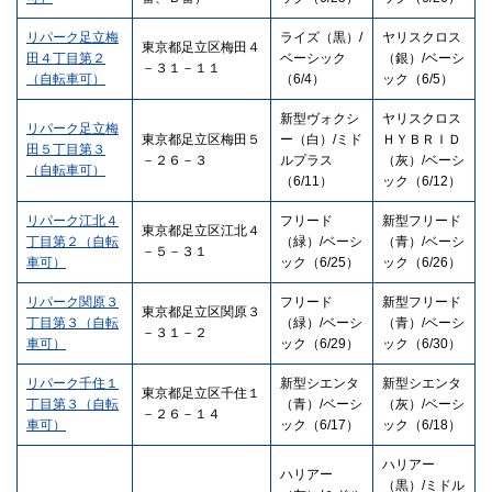
リパーク足立梅
ライズ（黒）/
ヤリスクロス
東京都足立区梅田４
田４丁目第２
ベーシック
（銀）/ベーシ
－３１－１１
（自転車可）
（6/4）
ック（6/5）
新型ヴォクシ
ヤリスクロス
リパーク足立梅
東京都足立区梅田５
ー（白）/ミド
ＨＹＢＲＩＤ
田５丁目第３
－２６－３
ルプラス
（灰）/ベーシ
（自転車可）
（6/11）
ック（6/12）
リパーク江北４
フリード
新型フリード
東京都足立区江北４
丁目第２（自転
（緑）/ベーシ
（青）/ベーシ
－５－３１
車可）
ック（6/25）
ック（6/26）
リパーク関原３
フリード
新型フリード
東京都足立区関原３
丁目第３（自転
（緑）/ベーシ
（青）/ベーシ
－３１－２
車可）
ック（6/29）
ック（6/30）
リパーク千住１
新型シエンタ
新型シエンタ
東京都足立区千住１
丁目第３（自転
（青）/ベーシ
（灰）/ベーシ
－２６－１４
車可）
ック（6/17）
ック（6/18）
ハリアー
ハリアー
（黒）/ミドル