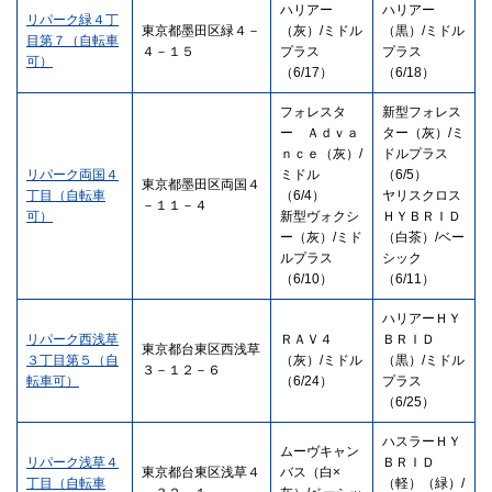
ハリアー
ハリアー
リパーク緑４丁
東京都墨田区緑４－
（灰）/ミドル
（黒）/ミドル
目第７（自転車
４－１５
プラス
プラス
可）
（6/17）
（6/18）
フォレスタ
新型フォレス
ー Ａｄｖａ
ター（灰）/ミ
ｎｃｅ（灰）/
ドルプラス
リパーク両国４
ミドル
（6/5）
東京都墨田区両国４
丁目（自転車
（6/4）
ヤリスクロス
－１１－４
可）
新型ヴォクシ
ＨＹＢＲＩＤ
ー（灰）/ミド
（白茶）/ベー
ルプラス
シック
（6/10）
（6/11）
ハリアーＨＹ
リパーク西浅草
ＲＡＶ４
ＢＲＩＤ
東京都台東区西浅草
３丁目第５（自
（灰）/ミドル
（黒）/ミドル
３－１２－６
転車可）
（6/24）
プラス
（6/25）
ハスラーＨＹ
ムーヴキャン
リパーク浅草４
ＢＲＩＤ
東京都台東区浅草４
バス（白×
丁目（自転車
（軽）（緑）/