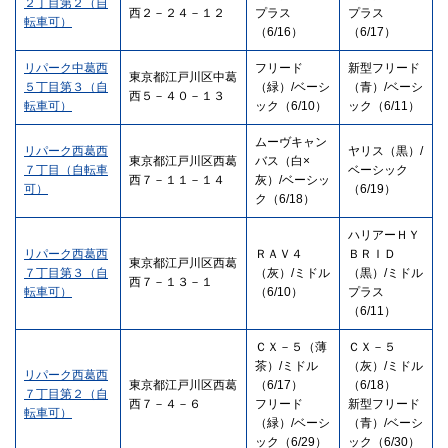
２丁目第２（自
西２－２４－１２
プラス
プラス
転車可）
（6/16）
（6/17）
リパーク中葛西
フリード
新型フリード
東京都江戸川区中葛
５丁目第３（自
（緑）/ベーシ
（青）/ベーシ
西５－４０－１３
転車可）
ック（6/10）
ック（6/11）
ムーヴキャン
リパーク西葛西
ヤリス（黒）/
東京都江戸川区西葛
バス（白×
７丁目（自転車
ベーシック
西７－１１－１４
灰）/ベーシッ
可）
（6/19）
ク（6/18）
ハリアーＨＹ
リパーク西葛西
ＲＡＶ４
ＢＲＩＤ
東京都江戸川区西葛
７丁目第３（自
（灰）/ミドル
（黒）/ミドル
西７－１３－１
転車可）
（6/10）
プラス
（6/11）
ＣＸ－５（薄
ＣＸ－５
茶）/ミドル
（灰）/ミドル
リパーク西葛西
東京都江戸川区西葛
（6/17）
（6/18）
７丁目第２（自
西７－４－６
フリード
新型フリード
転車可）
（緑）/ベーシ
（青）/ベーシ
ック（6/29）
ック（6/30）