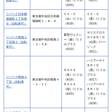
転車可）
（黒）/ミドル
（6/25）
（6/24）
リパーク日本橋
ＣＸ－５
ＣＸ－５
東京都中央区日本橋
堀留町１丁目第
（白）/ミドル
（青）/ミドル
堀留町１－８－９
６（自転車可）
（6/18）
（6/19）
ヤリスクロス
新型ヴォクシ
リパーク晴海２
ＨＹＢＲＩＤ
東京都中央区晴海２
ー（銀）/ミド
丁目第２（自転
（白茶）/ベー
－２－５８
ルプラス
車可）
シック
（6/10）
（6/11）
ハリアーＨＹ
ＢＲＩＤ
ＲＡＶ４
（黒）/ミドル
（灰）/ミドル
プラス
リパーク晴海４
東京都中央区晴海４
（6/16）
（6/17）
丁目（自転車
－１－１１
ＲＡＶ４
ハリアーＨＹ
可）
（緑）/ミドル
ＢＲＩＤ
（6/25）
（黒）/ミドル
プラス
（6/26）