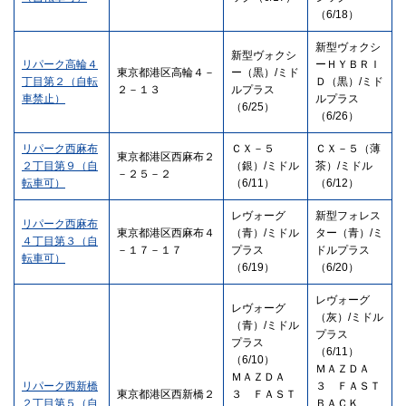
（6/18）
新型ヴォクシ
新型ヴォクシ
リパーク高輪４
ーＨＹＢＲＩ
東京都港区高輪４－
ー（黒）/ミド
丁目第２（自転
Ｄ（黒）/ミド
２－１３
ルプラス
車禁止）
ルプラス
（6/25）
（6/26）
リパーク西麻布
ＣＸ－５
ＣＸ－５（薄
東京都港区西麻布２
２丁目第９（自
（銀）/ミドル
茶）/ミドル
－２５－２
転車可）
（6/11）
（6/12）
レヴォーグ
新型フォレス
リパーク西麻布
東京都港区西麻布４
（青）/ミドル
ター（青）/ミ
４丁目第３（自
－１７－１７
プラス
ドルプラス
転車可）
（6/19）
（6/20）
レヴォーグ
レヴォーグ
（灰）/ミドル
（青）/ミドル
プラス
プラス
（6/11）
（6/10）
ＭＡＺＤＡ
ＭＡＺＤＡ
リパーク西新橋
３ ＦＡＳＴ
東京都港区西新橋２
３ ＦＡＳＴ
２丁目第５（自
ＢＡＣＫ