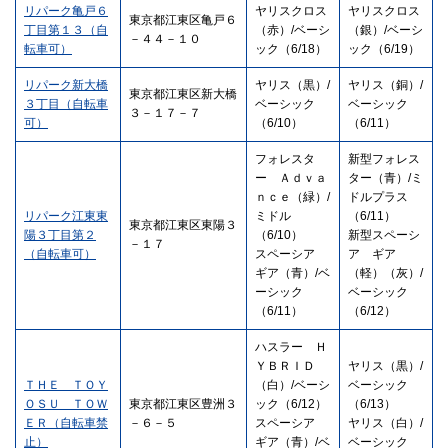
リパーク亀戸６
ヤリスクロス
ヤリスクロス
東京都江東区亀戸６
丁目第１３（自
（赤）/ベーシ
（銀）/ベーシ
－４４－１０
転車可）
ック（6/18）
ック（6/19）
リパーク新大橋
ヤリス（黒）/
ヤリス（銅）/
東京都江東区新大橋
３丁目（自転車
ベーシック
ベーシック
３－１７－７
可）
（6/10）
（6/11）
フォレスタ
新型フォレス
ー Ａｄｖａ
ター（青）/ミ
ｎｃｅ（緑）/
ドルプラス
リパーク江東東
ミドル
（6/11）
東京都江東区東陽３
陽３丁目第２
（6/10）
新型スペーシ
－１７
（自転車可）
スペーシア
ア ギア
ギア（青）/ベ
（軽）（灰）/
ーシック
ベーシック
（6/11）
（6/12）
ハスラー Ｈ
ＹＢＲＩＤ
ヤリス（黒）/
ＴＨＥ ＴＯＹ
（白）/ベーシ
ベーシック
ＯＳＵ ＴＯＷ
東京都江東区豊洲３
ック（6/12）
（6/13）
ＥＲ（自転車禁
－６－５
スペーシア
ヤリス（白）/
止）
ギア（青）/ベ
ベーシック