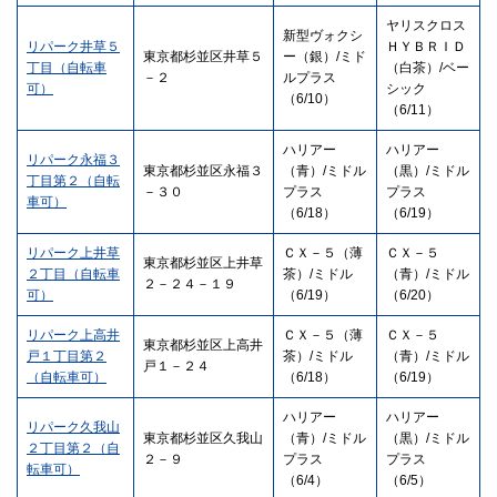
ヤリスクロス
新型ヴォクシ
リパーク井草５
ＨＹＢＲＩＤ
東京都杉並区井草５
ー（銀）/ミド
丁目（自転車
（白茶）/ベー
－２
ルプラス
可）
シック
（6/10）
（6/11）
ハリアー
ハリアー
リパーク永福３
東京都杉並区永福３
（青）/ミドル
（黒）/ミドル
丁目第２（自転
－３０
プラス
プラス
車可）
（6/18）
（6/19）
リパーク上井草
ＣＸ－５（薄
ＣＸ－５
東京都杉並区上井草
２丁目（自転車
茶）/ミドル
（青）/ミドル
２－２４－１９
可）
（6/19）
（6/20）
リパーク上高井
ＣＸ－５（薄
ＣＸ－５
東京都杉並区上高井
戸１丁目第２
茶）/ミドル
（青）/ミドル
戸１－２４
（自転車可）
（6/18）
（6/19）
ハリアー
ハリアー
リパーク久我山
東京都杉並区久我山
（青）/ミドル
（黒）/ミドル
２丁目第２（自
２－９
プラス
プラス
転車可）
（6/4）
（6/5）