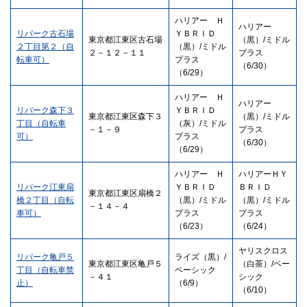
ハリアー Ｈ
ハリアー
リパーク古石場
ＹＢＲＩＤ
東京都江東区古石場
（黒）/ミドル
２丁目第２（自
（黒）/ミドル
２－１２－１１
プラス
転車可）
プラス
（6/30）
（6/29）
ハリアー Ｈ
ハリアー
リパーク森下３
ＹＢＲＩＤ
東京都江東区森下３
（黒）/ミドル
丁目（自転車
（灰）/ミドル
－１－９
プラス
可）
プラス
（6/30）
（6/29）
ハリアー Ｈ
ハリアーＨＹ
リパーク江東扇
ＹＢＲＩＤ
ＢＲＩＤ
東京都江東区扇橋２
橋２丁目（自転
（黒）/ミドル
（黒）/ミドル
－１４－４
車可）
プラス
プラス
（6/23）
（6/24）
ヤリスクロス
リパーク亀戸５
ライズ（黒）/
東京都江東区亀戸５
（白茶）/ベー
丁目（自転車禁
ベーシック
－４１
シック
止）
（6/9）
（6/10）