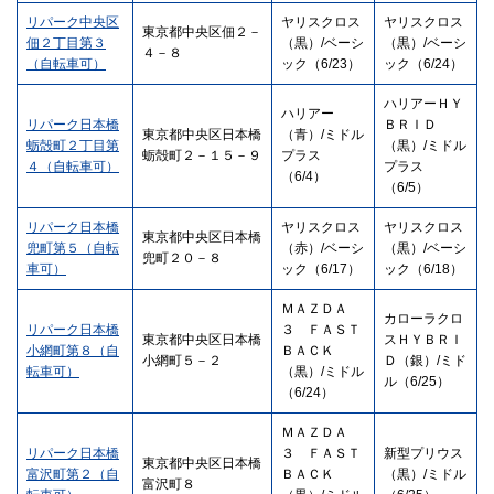
リパーク中央区
ヤリスクロス
ヤリスクロス
東京都中央区佃２－
佃２丁目第３
（黒）/ベーシ
（黒）/ベーシ
４－８
（自転車可）
ック（6/23）
ック（6/24）
ハリアーＨＹ
ハリアー
リパーク日本橋
ＢＲＩＤ
東京都中央区日本橋
（青）/ミドル
蛎殻町２丁目第
（黒）/ミドル
蛎殻町２－１５－９
プラス
４（自転車可）
プラス
（6/4）
（6/5）
リパーク日本橋
ヤリスクロス
ヤリスクロス
東京都中央区日本橋
兜町第５（自転
（赤）/ベーシ
（黒）/ベーシ
兜町２０－８
車可）
ック（6/17）
ック（6/18）
ＭＡＺＤＡ
カローラクロ
リパーク日本橋
３ ＦＡＳＴ
東京都中央区日本橋
スＨＹＢＲＩ
小網町第８（自
ＢＡＣＫ
小網町５－２
Ｄ（銀）/ミド
転車可）
（黒）/ミドル
ル（6/25）
（6/24）
ＭＡＺＤＡ
リパーク日本橋
３ ＦＡＳＴ
新型プリウス
東京都中央区日本橋
富沢町第２（自
ＢＡＣＫ
（黒）/ミドル
富沢町８