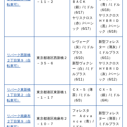
－１１－２
ＢＡＣＫ
転車可）
（青）/ミドル
（銀）/ミドル
（6/18）
（6/17）
ヤリスクロス
ヤリスクロス
ＨＹＢＲＩＤ
（赤）/ベーシ
（黒）/ベーシ
ック（6/17）
ック（6/18）
レヴォーグ
新型フォレス
（灰）/ミドル
ター（薄灰）/
プラス
ミドルプラス
リパーク西新橋
東京都港区西新橋２
（6/10）
（6/11）
２丁目第９（自
－３５－６
新型ヴォクシ
ヤリスクロス
転車可）
ー（白）/ミド
ＨＹＢＲＩＤ
ルプラス
（灰）/ベーシ
（6/11）
ック（6/12）
リパーク東新橋
ＣＸ－５（薄
ＣＸ－５
東京都港区東新橋１
１丁目第２（自
茶）/ミドル
（銀）/ミドル
－１－１７
転車可）
（6/3）
（6/4）
フォレスタ
新型フォレス
リパーク南麻布
ー Ａｄｖａ
東京都港区南麻布２
ター（薄茶）/
２丁目第９（自
ｎｃｅ（青）/
－１０－７
ミドルプラス
転車可）
ミドル