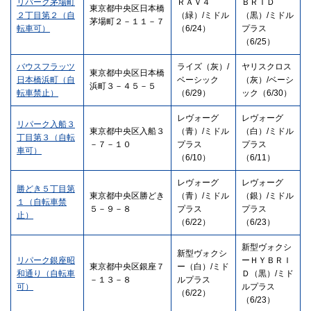
リパーク茅場町
ＲＡＶ４
ＢＲＩＤ
東京都中央区日本橋
２丁目第２（自
（緑）/ミドル
（黒）/ミドル
茅場町２－１１－７
転車可）
（6/24）
プラス
（6/25）
バウスフラッツ
ライズ（灰）/
ヤリスクロス
東京都中央区日本橋
日本橋浜町（自
ベーシック
（灰）/ベーシ
浜町３－４５－５
転車禁止）
（6/29）
ック（6/30）
レヴォーグ
レヴォーグ
リパーク入船３
東京都中央区入船３
（青）/ミドル
（白）/ミドル
丁目第３（自転
－７－１０
プラス
プラス
車可）
（6/10）
（6/11）
レヴォーグ
レヴォーグ
勝どき５丁目第
東京都中央区勝どき
（青）/ミドル
（銀）/ミドル
１（自転車禁
５－９－８
プラス
プラス
止）
（6/22）
（6/23）
新型ヴォクシ
新型ヴォクシ
リパーク銀座昭
ーＨＹＢＲＩ
東京都中央区銀座７
ー（白）/ミド
和通り（自転車
Ｄ（黒）/ミド
－１３－８
ルプラス
可）
ルプラス
（6/22）
（6/23）