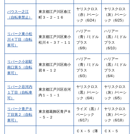
ヤリスクロス
ヤリスクロス
バウス一之江
東京都江戸川区春江
（赤）/ベーシ
（灰）/ベーシ
（自転車禁止）
町３－２－１６
ック（6/24）
ック（6/25）
ハリアー
ハリアー
リパーク東小松
東京都江戸川区東小
（青）/ミドル
（黒）/ミドル
川４丁目（自転
松川４－３７－１１
プラス
プラス
車可）
（6/9）
（6/10）
ハリアー
ハリアー
リパーク小岩駅
東京都江戸川区南小
（青）/ミドル
（黒）/ミドル
南口第５（自転
岩８－１２
プラス
プラス
車可）
（6/3）
（6/4）
リパーク谷河内
ヤリスクロス
ヤリスクロス
東京都江戸川区谷河
１丁目（自転車
（黒）/ベーシ
（灰）/ベーシ
内１－１－１
可）
ック（6/4）
ック（6/5）
リパーク青戸８
ライズ（黒）/
ヤリスクロス
東京都葛飾区青戸８
丁目第２（自転
ベーシック
（灰）/ベーシ
－５－２
車可）
（6/17）
ック（6/18）
ＣＸ－５（薄
ＣＸ－５