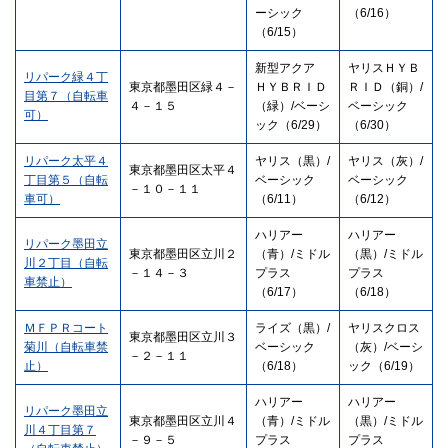
ーシック
（6/16）
（6/15）
新型アクア
ヤリスＨＹＢ
リパーク緑４丁
東京都墨田区緑４－
ＨＹＢＲＩＤ
ＲＩＤ（銅）/
目第７（自転車
４－１５
（緑）/ベーシ
ベーシック
可）
ック（6/29）
（6/30）
リパーク太平４
ヤリス（黒）/
ヤリス（灰）/
東京都墨田区太平４
丁目第５（自転
ベーシック
ベーシック
－１０－１１
車可）
（6/11）
（6/12）
ハリアー
ハリアー
リパーク墨田立
東京都墨田区立川２
（青）/ミドル
（黒）/ミドル
川２丁目（自転
－１４－３
プラス
プラス
車禁止）
（6/17）
（6/18）
ＭＦＰＲコート
ライズ（黒）/
ヤリスクロス
東京都墨田区立川３
菊川（自転車禁
ベーシック
（灰）/ベーシ
－２－１１
止）
（6/18）
ック（6/19）
ハリアー
ハリアー
リパーク墨田立
東京都墨田区立川４
（青）/ミドル
（黒）/ミドル
川４丁目第７
－９－５
プラス
プラス