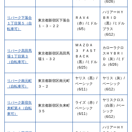
（6/26）
ハリアーＨＹ
リパーク下落合
ＲＡＶ４
ＢＲＩＤ
東京都新宿区下落合
１丁目第５（自
（赤）/ミドル
（黒）/ミドル
１－３－２２
転車可）
（6/5）
プラス
（6/12）
ＭＡＺＤＡ
カローラクロ
リパーク高田馬
３ ＦＡＳＴ
東京都新宿区高田馬
スＨＹＢＲＩ
場１丁目第３
ＢＡＣＫ
場１－３２
Ｄ（灰）/ミド
（自転車可）
（黒）/ミドル
ル（6/26）
（6/25）
ヤリス（黒）/
ヤリス（灰）/
リパーク南元町
東京都新宿区南元町
ベーシック
ベーシック
（自転車可）
３－２
（6/11）
（6/12）
ヤリスクロス
リパーク新宿矢
ライズ（赤）/
東京都新宿区矢来町
（白茶）/ベー
来町第４（自転
ベーシック
３５
シック
車可）
（6/11）
（6/12）
ハリアーＨＹ