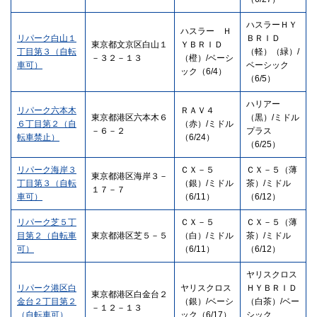
ハスラーＨＹ
ハスラー Ｈ
リパーク白山１
ＢＲＩＤ
東京都文京区白山１
ＹＢＲＩＤ
丁目第３（自転
（軽）（緑）/
－３２－１３
（橙）/ベーシ
車可）
ベーシック
ック（6/4）
（6/5）
ハリアー
リパーク六本木
ＲＡＶ４
東京都港区六本木６
（黒）/ミドル
６丁目第２（自
（赤）/ミドル
－６－２
プラス
転車禁止）
（6/24）
（6/25）
リパーク海岸３
ＣＸ－５
ＣＸ－５（薄
東京都港区海岸３－
丁目第３（自転
（銀）/ミドル
茶）/ミドル
１７－７
車可）
（6/11）
（6/12）
リパーク芝５丁
ＣＸ－５
ＣＸ－５（薄
目第２（自転車
東京都港区芝５－５
（白）/ミドル
茶）/ミドル
可）
（6/11）
（6/12）
ヤリスクロス
リパーク港区白
ヤリスクロス
ＨＹＢＲＩＤ
東京都港区白金台２
金台２丁目第２
（銀）/ベーシ
（白茶）/ベー
－１２－１３
（自転車可）
ック（6/17）
シック