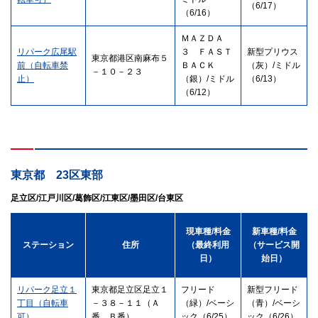
（6/17）
（6/16）
ＭＡＺＤＡ
リパーク広尾駅
３ ＦＡＳＴ
新型プリウス
東京都港区南麻布５
前（自転車禁
ＢＡＣＫ
（灰）/ミドル
－１０－２３
止）
（銀）/ミドル
（6/13）
（6/12）
東京都 23区東部
足立区/江戸川区/葛飾区/江東区/墨田区/台東区
現車種/料金
新車種/料金
ステーション
住所
（最終利用
（サービス開
日）
始日）
リパーク足立１
東京都足立区足立１
フリード
新型フリード
丁目（自転車
－３８－１１（Ａ
（緑）/ベーシ
（青）/ベーシ
可）
番、Ｂ番）
ック（6/25）
ック（6/26）