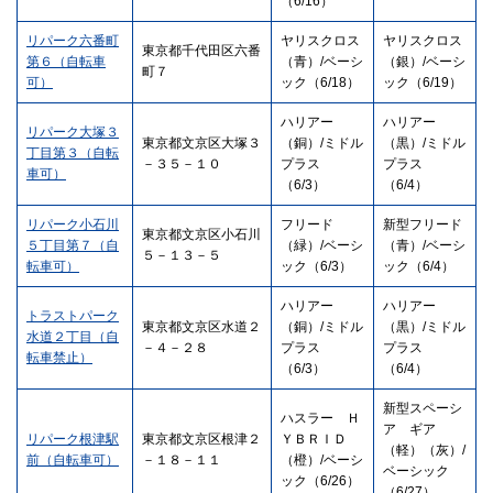
（6/16）
リパーク六番町
ヤリスクロス
ヤリスクロス
東京都千代田区六番
第６（自転車
（青）/ベーシ
（銀）/ベーシ
町７
可）
ック（6/18）
ック（6/19）
ハリアー
ハリアー
リパーク大塚３
東京都文京区大塚３
（銅）/ミドル
（黒）/ミドル
丁目第３（自転
－３５－１０
プラス
プラス
車可）
（6/3）
（6/4）
リパーク小石川
フリード
新型フリード
東京都文京区小石川
５丁目第７（自
（緑）/ベーシ
（青）/ベーシ
５－１３－５
転車可）
ック（6/3）
ック（6/4）
ハリアー
ハリアー
トラストパーク
東京都文京区水道２
（銅）/ミドル
（黒）/ミドル
水道２丁目（自
－４－２８
プラス
プラス
転車禁止）
（6/3）
（6/4）
新型スペーシ
ハスラー Ｈ
ア ギア
リパーク根津駅
東京都文京区根津２
ＹＢＲＩＤ
（軽）（灰）/
前（自転車可）
－１８－１１
（橙）/ベーシ
ベーシック
ック（6/26）
（6/27）