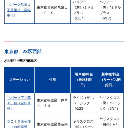
ハリアー
ハリアー
リパーク竜泉１
東京都台東区竜泉１
（灰）/ミドル
（黒）/ミドル
丁目第２（自転
－１０－９
プラス
プラス
車可）
（6/17）
（6/18）
東京都 23区西部
杉並区/中野区/練馬区
現車種/料金
新車種/料金
ステーション
住所
（最終利用
（サービス開
日）
始日）
リパーク下井草
ライズ（灰）/
ヤリスクロス
東京都杉並区下井草
４丁目（自転車
ベーシック
（黒）/ベーシ
４－３０
可）
（6/23）
ック（6/24）
ヤリスクロス
ＯＺＩＯ西荻窪
ヤリスクロス
東京都杉並区西荻南
（白茶）/ベー
Ⅱ（自転車禁
（銀）/ベーシ