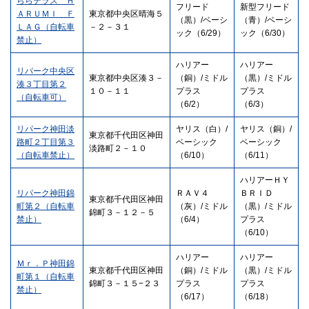
ららテラス Ｈ
フリード
新型フリード
ＡＲＵＭＩ Ｆ
東京都中央区晴海５
（黒）/ベーシ
（青）/ベーシ
ＬＡＧ（自転車
－２－３１
ック（6/29）
ック（6/30）
禁止）
ハリアー
ハリアー
リパーク中央区
東京都中央区湊３－
（銅）/ミドル
（黒）/ミドル
湊３丁目第２
１０－１１
プラス
プラス
（自転車可）
（6/2）
（6/3）
リパーク神田淡
ヤリス（白）/
ヤリス（銅）/
東京都千代田区神田
路町２丁目第３
ベーシック
ベーシック
淡路町２－１０
（自転車禁止）
（6/10）
（6/11）
ハリアーＨＹ
リパーク神田錦
ＲＡＶ４
ＢＲＩＤ
東京都千代田区神田
町第２（自転車
（灰）/ミドル
（黒）/ミドル
錦町３－１２－５
禁止）
（6/4）
プラス
（6/10）
ハリアー
ハリアー
Ｍｒ．Ｐ神田錦
東京都千代田区神田
（銅）/ミドル
（黒）/ミドル
町第１（自転車
錦町３－１５−２３
プラス
プラス
禁止）
（6/17）
（6/18）