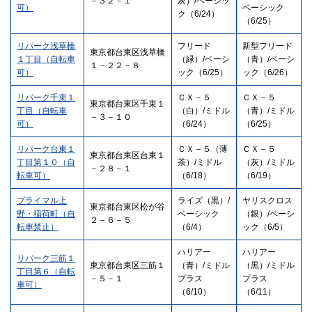
－３２－１
灰）/ベーシッ
可）
ベーシック
ク（6/24）
（6/25）
リパーク浅草橋
フリード
新型フリード
東京都台東区浅草橋
１丁目（自転車
（緑）/ベーシ
（青）/ベーシ
１－２２－８
可）
ック（6/25）
ック（6/26）
リパーク千束１
ＣＸ－５
ＣＸ－５
東京都台東区千束１
丁目（自転車
（白）/ミドル
（青）/ミドル
－３－１０
可）
（6/24）
（6/25）
リパーク台東１
ＣＸ－５（薄
ＣＸ－５
東京都台東区台東１
丁目第１０（自
茶）/ミドル
（灰）/ミドル
－２８－１
転車可）
（6/18）
（6/19）
プライマル上
ライズ（黒）/
ヤリスクロス
東京都台東区松が谷
野・稲荷町（自
ベーシック
（銀）/ベーシ
２－６－５
転車禁止）
（6/4）
ック（6/5）
ハリアー
ハリアー
リパーク三筋１
東京都台東区三筋１
（青）/ミドル
（黒）/ミドル
丁目第６（自転
－５－１
プラス
プラス
車可）
（6/10）
（6/11）