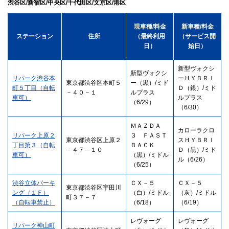
渋谷区/新宿区/中央区/千代田区/文京区/港区
現車種/料金
新車種/料金
ステーション
住所
（最終利用
（サービス開
日）
始日）
新型ヴォクシ
新型ヴォクシ
リパーク渋谷本
ーＨＹＢＲＩ
東京都渋谷区本町５
ー（黒）/ミド
町５丁目（自転
Ｄ（銀）/ミド
－４０－１
ルプラス
車可）
ルプラス
（6/29）
（6/30）
ＭＡＺＤＡ
カローラクロ
リパーク上原２
３ ＦＡＳＴ
東京都渋谷区上原２
スＨＹＢＲＩ
丁目第３（自転
ＢＡＣＫ
－４７－１０
Ｄ（黒）/ミド
車可）
（黒）/ミドル
ル（6/26）
（6/25）
渋谷立体パーキ
ＣＸ－５
ＣＸ－５
東京都渋谷区宇田川
ング（１Ｆ）
（白）/ミドル
（灰）/ミドル
町３７－７
（自転車禁止）
（6/18）
（6/19）
レヴォーグ
レヴォーグ
リパーク神山町