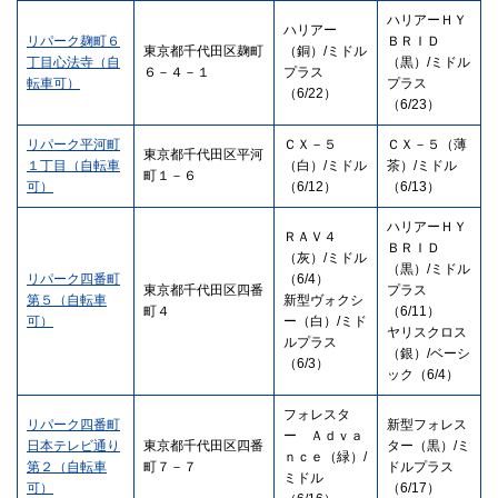
ハリアーＨＹ
ハリアー
リパーク麹町６
ＢＲＩＤ
東京都千代田区麹町
（銅）/ミドル
丁目心法寺（自
（黒）/ミドル
６－４－１
プラス
転車可）
プラス
（6/22）
（6/23）
リパーク平河町
ＣＸ－５
ＣＸ－５（薄
東京都千代田区平河
１丁目（自転車
（白）/ミドル
茶）/ミドル
町１－６
可）
（6/12）
（6/13）
ハリアーＨＹ
ＲＡＶ４
ＢＲＩＤ
（灰）/ミドル
（黒）/ミドル
リパーク四番町
（6/4）
東京都千代田区四番
プラス
第５（自転車
新型ヴォクシ
町４
（6/11）
可）
ー（白）/ミド
ヤリスクロス
ルプラス
（銀）/ベーシ
（6/3）
ック（6/4）
フォレスタ
リパーク四番町
新型フォレス
ー Ａｄｖａ
日本テレビ通り
東京都千代田区四番
ター（黒）/ミ
ｎｃｅ（緑）/
第２（自転車
町７－７
ドルプラス
ミドル
可）
（6/17）