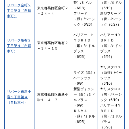
茶）/ミドル
（青）/ミドル
リパーク金町２
東京都葛飾区金町２
（6/18）
（6/19）
丁目第３（自転
－２４－４
フリード
新型フリード
車可）
（緑）/ベーシ
（青）/ベーシ
ック（6/26）
ック（6/27）
ハリアー Ｈ
ハリアーＨＹ
リパーク亀有２
ＹＢＲＩＤ
ＢＲＩＤ
東京都葛飾区亀有２
丁目第４（自転
（銅）/ミドル
（黒）/ミドル
－３４－１５
車可）
プラス
プラス
（6/25）
（6/26）
ヤリスクロス
ライズ（黒）/
（白茶）/ベー
ベーシック
シック
（6/9）
（6/10）
新型ヴォクシ
ヤリスクロス
リパーク東新小
東京都葛飾区東新小
ー（白）/ミド
（灰）/ベーシ
岩１丁目第４
岩１－４－７
ルプラス
ック（6/10）
（自転車可）
（6/9）
ハリアーＨＹ
ＲＡＶ４
ＢＲＩＤ
（緑）/ミドル
（黒）/ミドル
（6/25）
プラス
（6/26）