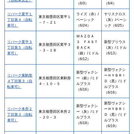
（自転車禁止）
（6/3）
（6/4）
リパーク業平１
ライズ（赤）/
ヤリスクロス
東京都墨田区業平１
丁目第４（自転
ベーシック
（灰）/ベーシ
－７－２１
車可）
（6/24）
ック（6/25）
ＭＡＺＤＡ
リパーク業平３
３ ＦＡＳＴ
新型プリウス
東京都墨田区業平３
丁目第５（自転
ＢＡＣＫ
（灰）/ミドル
－３－１８
車可）
（銀）/ミドル
（6/13）
（6/12）
新型ヴォクシ
新型ヴォクシ
リパーク東駒形
ーＨＹＢＲＩ
東京都墨田区東駒形
ー（銀）/ミド
４丁目第３（自
Ｄ（黒）/ミド
４－１０－５
ルプラス
転車可）
ルプラス
（6/16）
（6/16）
新型ヴォクシ
新型ヴォクシ
リパーク本所２
ーＨＹＢＲＩ
東京都墨田区本所２
ー（灰）/ミド
丁目第３（自転
Ｄ（黒）/ミド
－２０－３
ルプラス
車可）
ルプラス
（6/18）
（6/19）