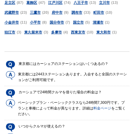
足立区
(87)
葛飾区
(47)
江戸川区
(74)
八王子市
(13)
立川市
(13)
武蔵野市
(23)
三鷹市
(20)
府中市
(9)
調布市
(33)
町田市
(10)
小金井市
(11)
小平市
(8)
国分寺市
(7)
国立市
(5)
清瀬市
(1)
狛江市
(3)
東久留米市
(3)
多摩市
(4)
西東京市
(10)
東大和市
(1)
東京都にはカーシェアのステーションはいくつあるの？
東京都には2443ステーションあります。入会すると全国のステーシ
ョンがご利用可能です。
カーシェアで24時間クルマを借りた場合の料金は？
ベーシックプラン・ベーシッククラスなら24時間7,300円です。プ
ランと車種によって料金が異なります。詳細は
料金ページ
をご覧く
ださい。
いつからクルマが使えるの？