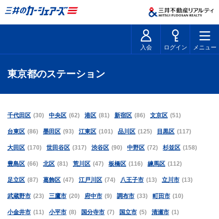
入会
ログイン
メニュー
東京都のステーション
千代田区
(30)
中央区
(62)
港区
(81)
新宿区
(86)
文京区
(51)
台東区
(86)
墨田区
(93)
江東区
(101)
品川区
(125)
目黒区
(117)
大田区
(170)
世田谷区
(317)
渋谷区
(90)
中野区
(72)
杉並区
(158)
豊島区
(66)
北区
(81)
荒川区
(47)
板橋区
(116)
練馬区
(112)
足立区
(87)
葛飾区
(47)
江戸川区
(74)
八王子市
(13)
立川市
(13)
武蔵野市
(23)
三鷹市
(20)
府中市
(9)
調布市
(33)
町田市
(10)
小金井市
(11)
小平市
(8)
国分寺市
(7)
国立市
(5)
清瀬市
(1)