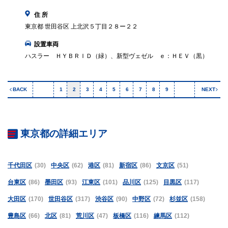
住 所
東京都 世田谷区 上北沢５丁目２８ー２２
設置車両
ハスラー ＨＹＢＲＩＤ（緑）、新型ヴェゼル ｅ：ＨＥＶ（黒）
BACK
1
2
3
4
5
6
7
8
9
NEXT
東京都の詳細エリア
千代田区
(30)
中央区
(62)
港区
(81)
新宿区
(86)
文京区
(51)
台東区
(86)
墨田区
(93)
江東区
(101)
品川区
(125)
目黒区
(117)
大田区
(170)
世田谷区
(317)
渋谷区
(90)
中野区
(72)
杉並区
(158)
豊島区
(66)
北区
(81)
荒川区
(47)
板橋区
(116)
練馬区
(112)