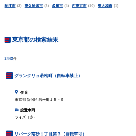
狛江市
(3)
東久留米市
(3)
多摩市
(4)
西東京市
(10)
東大和市
(1)
東京都の検索結果
2443
件
グランクリュ若松町（自転車禁止）
住 所
東京都 新宿区 若松町１５－５
設置車両
ライズ（赤）
リパーク南砂１丁目第３（自転車可）