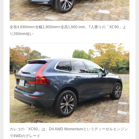
全長4,690mm×全幅1,900mm×全高1,660 mm。7人乗りの「XC90」よ
り260mm短い
カレコの「XC60」は、D4 AWD Momentumというディーゼルエンジン
で4WDのグレード