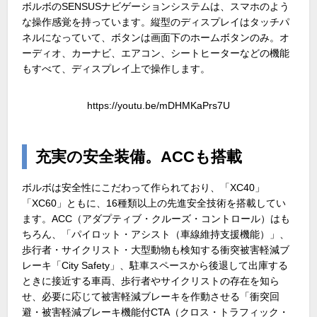
ボルボのSENSUSナビゲーションシステムは、スマホのよう
な操作感覚を持っています。縦型のディスプレイはタッチパ
ネルになっていて、ボタンは画面下のホームボタンのみ。オ
ーディオ、カーナビ、エアコン、シートヒーターなどの機能
もすべて、ディスプレイ上で操作します。
https://youtu.be/mDHMKaPrs7U
充実の安全装備。ACCも搭載
ボルボは安全性にこだわって作られており、「XC40」
「XC60」ともに、16種類以上の先進安全技術を搭載してい
ます。ACC（アダプティブ・クルーズ・コントロール）はも
ちろん、「パイロット・アシスト（車線維持支援機能）」、
歩行者・サイクリスト・大型動物も検知する衝突被害軽減ブ
レーキ「City Safety」、駐車スペースから後退して出庫する
ときに接近する車両、歩行者やサイクリストの存在を知ら
せ、必要に応じて被害軽減ブレーキを作動させる「衝突回
避・被害軽減ブレーキ機能付CTA（クロス・トラフィック・