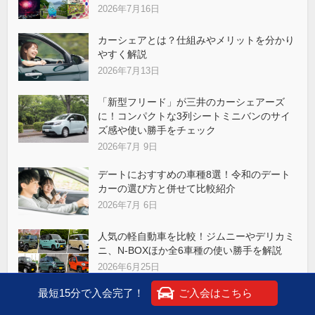
2026年7月16日
カーシェアとは？仕組みやメリットを分かり
やすく解説
2026年7月13日
「新型フリード」が三井のカーシェアーズ
に！コンパクトな3列シートミニバンのサイ
ズ感や使い勝手をチェック
2026年7月 9日
デートにおすすめの車種8選！令和のデート
カーの選び方と併せて比較紹介
2026年7月 6日
人気の軽自動車を比較！ジムニーやデリカミ
ニ、N-BOXほか全6車種の使い勝手を解説
2026年6月25日
最短15分で入会完了！
ご入会はこちら
劇場版『名探偵コナン ハイウェイの堕天
使』の聖地巡礼ドライブ②～箱根周辺～