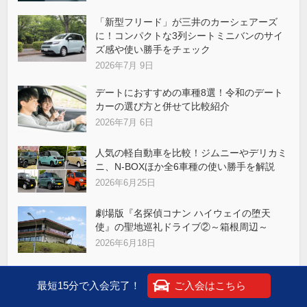
「新型フリード」が三井のカーシェアーズ
に！コンパクトな3列シートミニバンのサイ
ズ感や使い勝手をチェック
2026年7月 9日
デートにおすすめの車種8選！令和のデート
カーの選び方と併せて比較紹介
2026年7月 6日
人気の軽自動車を比較！ジムニーやデリカミ
ニ、N-BOXほか全6車種の使い勝手を解説
2026年6月25日
劇場版『名探偵コナン ハイウェイの堕天
使』の聖地巡礼ドライブ②～箱根周辺～
2026年6月18日
カーシェアで乗り捨ては可能？実はステーシ
最短15分で入会完了！
ご入会はこちら
ョン返却のほうが楽なケースも！
2026年6月15日