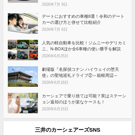
2026年7月 9日
デートにおすすめの車種8選！令和のデート
カーの選び方と併せて比較紹介
2026年7月 6日
人気の軽自動車を比較！ジムニーやデリカミ
ニ、N-BOXほか全6車種の使い勝手を解説
2026年6月25日
劇場版『名探偵コナン ハイウェイの堕天
使』の聖地巡礼ドライブ②～箱根周辺～
2026年6月18日
カーシェアで乗り捨ては可能？実はステーシ
ョン返却のほうが楽なケースも！
2026年6月15日
三井のカーシェアーズSNS