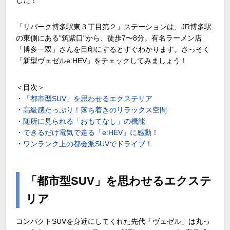
「リパーク博多駅東３丁目第２」ステーションは、JR博多駅
の東側にある"筑紫口"から、徒歩7〜8分。有名ラーメン店
「博多一双」さんを目印にするとすぐわかります。さっそく
「新型ヴェゼルe:HEV」をチェックしてみましょう！
＜目次＞
・
「都市型SUV」を思わせるエクステリア
・
高級感たっぷり！落ち着きのリラックス空間
・
随所に見られる「おもてなし」の機能
・できるだけ電気で走る「e:HEV」に感動！
・
ワンランク上の都会派SUVでドライブ！
「都市型SUV」を思わせるエクステ
リア
コンパクトSUVを身近にしてくれた先代「ヴェゼル」は丸っ