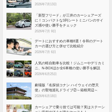
2026年7月13日
「新型フリード」が三井のカーシェアーズ
に！コンパクトな3列シートミニバンのサイ
ズ感や使い勝手をチェック
2026年7月 9日
デートにおすすめの車種8選！令和のデート
カーの選び方と併せて比較紹介
2026年7月 6日
人気の軽自動車を比較！ジムニーやデリカミ
ニ、N-BOXほか全6車種の使い勝手を解説
2026年6月25日
劇場版『名探偵コナン ハイウェイの堕天
使』の聖地巡礼ドライブ②～箱根周辺～
2026年6月18日
カーシェアで乗り捨ては可能？実はステーシ