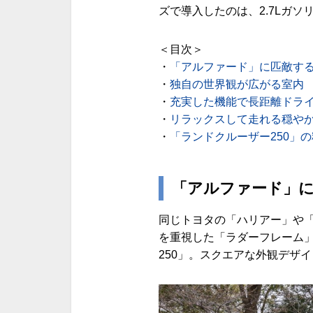
ズで導入したのは、2.7Lガ
＜目次＞
・
「アルファード」に匹敵す
・
独自の世界観が広がる室内
・
充実した機能で長距離ドラ
・
リラックスして走れる穏や
・
「ランドクルーザー250」
「アルファード」
同じトヨタの「ハリアー」や「
を重視した「ラダーフレーム
250」。スクエアな外観デザ