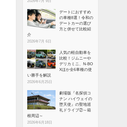
2026年7月 9日
デートにおすすめ
の車種8選！令和の
デートカーの選び
方と併せて比較紹
介
2026年7月 6日
人気の軽自動車を
比較！ジムニーや
デリカミニ、N-BO
Xほか全6車種の使
い勝手を解説
2026年6月25日
劇場版『名探偵コ
ナン ハイウェイの
堕天使』の聖地巡
礼ドライブ②～箱
根周辺～
2026年6月18日