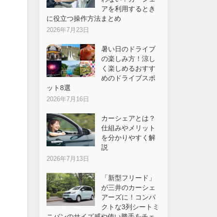
アを利用するとき
に役立つ操作方法まとめ
2026年7月23日
暑い日のドライブ
の楽しみ方！涼し
く楽しめるおすす
めのドライブスポ
ット8選
2026年7月16日
カーシェアとは？
仕組みやメリット
を分かりやすく解
説
2026年7月13日
「新型フリード」
が三井のカーシェ
アーズに！コンパ
クトな3列シートミ
ニバンのサイズ感や使い勝手をチェ