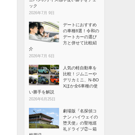
ック
2026年7月 9日
デートにおすすめ
の車種8選！令和の
デートカーの選び
方と併せて比較紹
介
2026年7月 6日
人気の軽自動車を
比較！ジムニーや
デリカミニ、N-BO
Xほか全6車種の使
い勝手を解説
2026年6月25日
劇場版『名探偵コ
ナン ハイウェイの
堕天使』の聖地巡
礼ドライブ②～箱
根周辺～