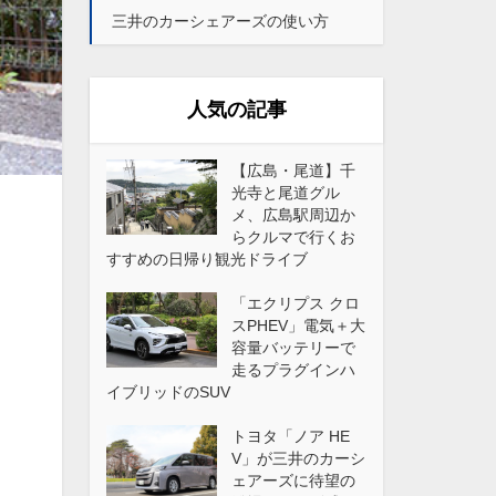
三井のカーシェアーズの使い方
人気の記事
【広島・尾道】千
光寺と尾道グル
メ、広島駅周辺か
らクルマで行くお
すすめの日帰り観光ドライブ
「エクリプス クロ
スPHEV」電気＋大
容量バッテリーで
走るプラグインハ
イブリッドのSUV
トヨタ「ノア HE
V」が三井のカーシ
ェアーズに待望の