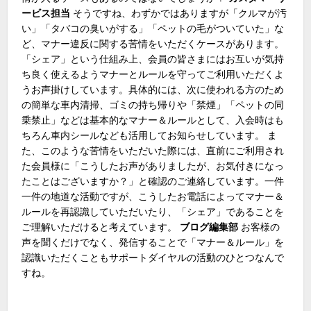
ービス担当
そうですね、わずかではありますが「クルマが汚
い」「タバコの臭いがする」「ペットの毛がついていた」な
ど、マナー違反に関する苦情をいただくケースがあります。
「シェア」という仕組み上、会員の皆さまにはお互いが気持
ち良く使えるようマナーとルールを守ってご利用いただくよ
うお声掛けしています。具体的には、次に使われる方のため
の簡単な車内清掃、ゴミの持ち帰りや「禁煙」「ペットの同
乗禁止」などは基本的なマナー＆ルールとして、入会時はも
ちろん車内シールなども活用してお知らせしています。 ま
た、このような苦情をいただいた際には、直前にご利用され
た会員様に「こうしたお声がありましたが、お気付きになっ
たことはございますか？」と確認のご連絡しています。一件
一件の地道な活動ですが、こうしたお電話によってマナー＆
ルールを再認識していただいたり、「シェア」であることを
ご理解いただけると考えています。
ブログ編集部
お客様の
声を聞くだけでなく、発信することで「マナー＆ルール」を
認識いただくこともサポートダイヤルの活動のひとつなんで
すね。