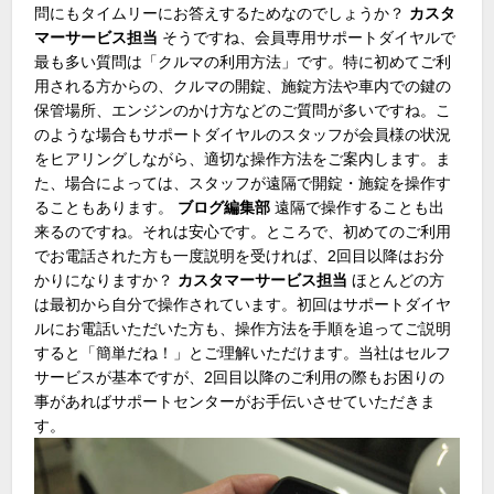
問にもタイムリーにお答えするためなのでしょうか？
カスタ
マーサービス担当
そうですね、会員専用サポートダイヤルで
最も多い質問は「クルマの利用方法」です。特に初めてご利
用される方からの、クルマの開錠、施錠方法や車内での鍵の
保管場所、エンジンのかけ方などのご質問が多いですね。こ
のような場合もサポートダイヤルのスタッフが会員様の状況
をヒアリングしながら、適切な操作方法をご案内します。ま
た、場合によっては、スタッフが遠隔で開錠・施錠を操作す
ることもあります。
ブログ編集部
遠隔で操作することも出
来るのですね。それは安心です。ところで、初めてのご利用
でお電話された方も一度説明を受ければ、2回目以降はお分
かりになりますか？
カスタマーサービス担当
ほとんどの方
は最初から自分で操作されています。初回はサポートダイヤ
ルにお電話いただいた方も、操作方法を手順を追ってご説明
すると「簡単だね！」とご理解いただけます。当社はセルフ
サービスが基本ですが、2回目以降のご利用の際もお困りの
事があればサポートセンターがお手伝いさせていただきま
す。