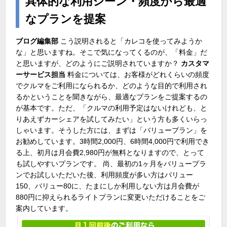
具体的な利用シーン・頻度から最適
なプランを提案
ブログ編集部
こう説明されると「カレコを使ってみようか
な」と思いますね。そこで気になってくるのが、「料金」だ
と思いますが、どのようにご説明されていますか？
カスタマ
ーサービス担当
料金については、お客様がどれくらいの頻度
でクルマをご利用になられるか、どのような目的で利用され
るかということを聞きながら、最適なプランをご提案するの
が基本です。ただ、「クルマの利用予定はないけれども、と
りあえずカーシェアを試してみたい」という方も多くいらっ
しゃいます。そうした方には、まずは「バリュープラン」を
お勧めしています。3時間2,000円、6時間4,000円で利用でき
る上、初月は月会費2,980円が無料となりますので、とって
も試しやすいプランです。 尚、最初の1ヶ月をバリュープラ
ンでお試しいただいた後、利用頻度が多い方はバリュー
150、バリュー80に、たまにしか利用しない方は月会費が
880円に抑えられるライトプランに変更いただけることをご
案内しています。