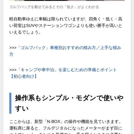
ゴルフバッグを載せてみるとその「低さ」がよくわかる
軽自動車ゆえに車幅は限られていますが、四角く・低く・高
い荷室は
SUV
やステーションワゴンよりも使い勝手が高いと
いえるでしょう。
>>>
「ゴルフバック」車種別おすすめの積み方／上手な積み
方
>>>
「キャンプや車中泊」を楽しむための準備とポイント
【初心者向け】
操作系もシンプル・モダンで使いや
すい
ここからは、新型「
N-BOX
」の操作や機能を見ていきます。
運転席に座ると、フルデジタルになったメーターがまず目に