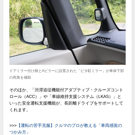
ドアミラー付け根とAピラーに設置された「ピタ駐ミラー」が車体下部
の死角を補助
そのほか、「渋滞追従機能付アダプティブ・クルーズコント
ロール（
ACC
）」や「車線維持支援システム（
LKAS
）」と
いった安全運転支援機能が、長距離ドライブをサポートして
くれます。
>>>
【運転の苦手克服】クルマのプロが教える「車両感覚の
つかみ方」