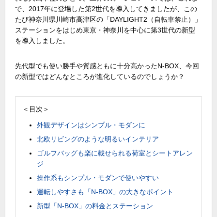
で、
2017
年に登場した第
2
世代を導入してきましたが、この
たび神奈川県川崎市高津区の「
DAYLIGHT2（自転車禁止）
」
ステーションをはじめ東京・神奈川を中心に第
3
世代の新型
を導入しました。
先代型でも使い勝手や質感ともに十分高かった
N-BOX
、今回
の新型ではどんなところが進化しているのでしょうか？
＜目次＞
外観デザインはシンプル・モダンに
北欧リビングのような明るいインテリア
ゴルフバッグも楽に載せられる荷室とシートアレン
ジ
操作系もシンプル・モダンで使いやすい
運転しやすさも「N-BOX」の大きなポイント
新型「N-BOX」の料金とステーション