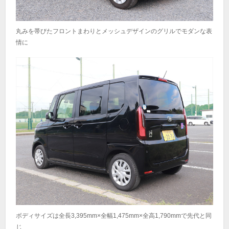
丸みを帯びたフロントまわりとメッシュデザインのグリルでモダンな表
情に
ボディサイズは全長3,395mm×全幅1,475mm×全高1,790mmで先代と同
じ