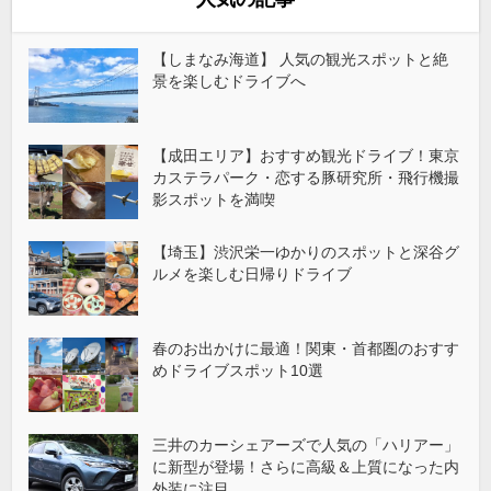
【しまなみ海道】 人気の観光スポットと絶
景を楽しむドライブへ
【成田エリア】おすすめ観光ドライブ！東京
カステラパーク・恋する豚研究所・飛行機撮
影スポットを満喫
【埼玉】渋沢栄一ゆかりのスポットと深谷グ
ルメを楽しむ日帰りドライブ
春のお出かけに最適！関東・首都圏のおすす
めドライブスポット10選
三井のカーシェアーズで人気の「ハリアー」
に新型が登場！さらに高級＆上質になった内
外装に注目