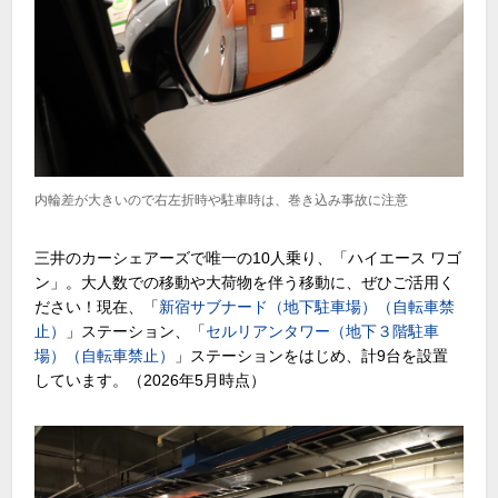
内輪差が大きいので右左折時や駐車時は、巻き込み事故に注意
三井のカーシェアーズで唯一の10人乗り、「ハイエース ワゴ
ン」。大人数での移動や大荷物を伴う移動に、ぜひご活用く
ださい！現在、「
新宿サブナード（地下駐車場）（自転車禁
止）
」ステーション、「
セルリアンタワー（地下３階駐車
場）（自転車禁止）
」ステーションをはじめ、計9台を設置
しています。（2026年5月時点）