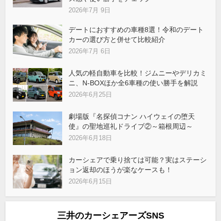
2026年7月 9日
デートにおすすめの車種8選！令和のデート
カーの選び方と併せて比較紹介
2026年7月 6日
人気の軽自動車を比較！ジムニーやデリカミ
ニ、N-BOXほか全6車種の使い勝手を解説
2026年6月25日
劇場版『名探偵コナン ハイウェイの堕天
使』の聖地巡礼ドライブ②～箱根周辺～
2026年6月18日
カーシェアで乗り捨ては可能？実はステーシ
ョン返却のほうが楽なケースも！
2026年6月15日
三井のカーシェアーズSNS