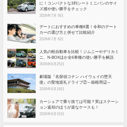
に！コンパクトな3列シートミニバンのサイ
ズ感や使い勝手をチェック
2026年7月 9日
デートにおすすめの車種8選！令和のデート
カーの選び方と併せて比較紹介
2026年7月 6日
人気の軽自動車を比較！ジムニーやデリカミ
ニ、N-BOXほか全6車種の使い勝手を解説
2026年6月25日
劇場版『名探偵コナン ハイウェイの堕天
使』の聖地巡礼ドライブ②～箱根周辺～
2026年6月18日
カーシェアで乗り捨ては可能？実はステーシ
ョン返却のほうが楽なケースも！
2026年6月15日