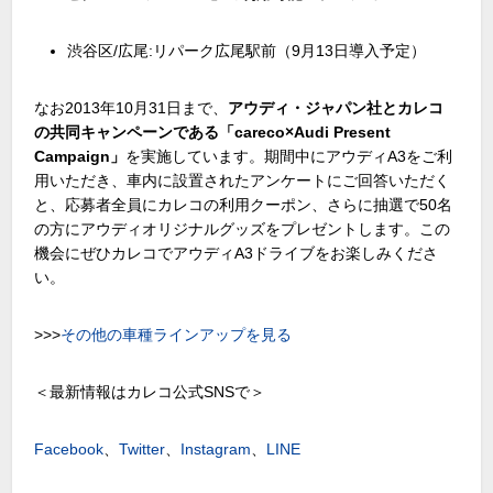
渋谷区/広尾:リパーク広尾駅前（9月13日導入予定）
なお2013年10月31日まで、
アウディ・ジャパン社とカレコ
の共同キャンペーンである「careco×Audi Present
Campaign」
を実施しています。期間中にアウディA3をご利
用いただき、車内に設置されたアンケートにご回答いただく
と、応募者全員にカレコの利用クーポン、さらに抽選で50名
の方にアウディオリジナルグッズをプレゼントします。この
機会にぜひカレコでアウディA3ドライブをお楽しみくださ
い。
>>>
その他の車種ラインアップを見る
＜最新情報はカレコ公式SNSで＞
Facebook
、
Twitter
、
Instagram
、
LINE